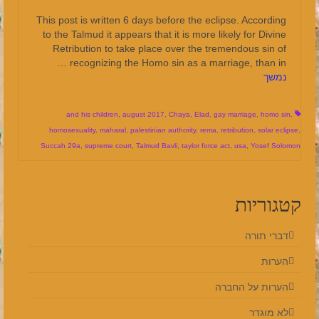
This post is written 6 days before the eclipse. According
to the Talmud it appears that it is more likely for Divine
Retribution to take place over the tremendous sin of
recognizing the Homo sin as a marriage, than in …
נמשך
and his children
,
august 2017
,
Chaya
,
Elad
,
gay marriage
,
homo sin
,
homosexuality
,
maharal
,
palestinian authority
,
rema
,
retribution
,
solar eclipse
,
Succah 29a
,
supreme court
,
Talmud Bavli
,
taylor force act
,
usa
,
Yosef Solomon
קטגוריות
דברי תורה
הערות
הערות על החברה
לא מוגדר