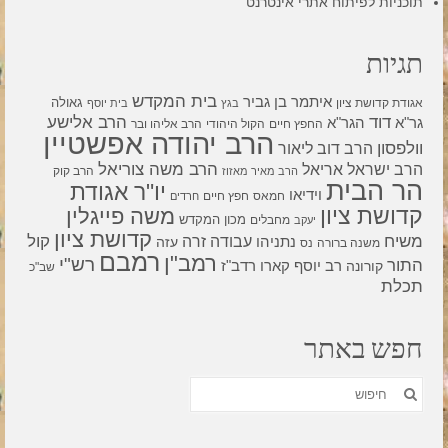
תוכניות לפיתוח אתרי אינטרנט
תגיות
בית המקדש
איתמר בן גביר
גאולה
אגודת קדושת ציון
בגץ
בית יוסף
דוד
הרב אלישע
גר"א
הגר"א
החפץ חיים
הקול היהודי
הרב אליהו ובר
הרב יהודה אפשטיין
וולפסון
הרב דוב ליאור
הרב משה צוריאל
הרב ישראל אריאל
הרב קוק
הרב מאיר מאזוז
הר הבית
יו"ר אגודת
וידיאו
חמאס
חפץ חיים
חרדים
קדושת ציון
משה פייגלין
מכון המקדש
מחבלים
יעקב
קדושת ציון
קול
משיח
עבודה זרה
נתניהו
עזה
משנה ברורה
נס
רמבם
רמב"ן
רש"י
התור
רדב"ז
קורונה
רב יוסף קארו
שב"כ
תכלת
חפש באתר
חפש
את: