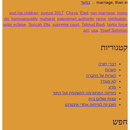
marriage, than in …
נמשך
and his children
,
august 2017
,
Chaya
,
Elad
,
gay marriage
,
homo
sin
,
homosexuality
,
maharal
,
palestinian authority
,
rema
,
retribution
,
solar eclipse
,
Succah 29a
,
supreme court
,
Talmud Bavli
,
taylor force
act
,
usa
,
Yosef Solomon
קטגוריות
דברי תורה
הערות
הערות על החברה
לא מוגדר
מדע
מוזיקה המתאימה להשקפת קול התור
עצות ושלום בית
תוכניות לפיתוח אתרי אינטרנט
חפש