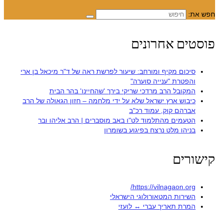
חפש את:
פוסטים אחרונים
סיכום מקיף ומורחב: שיעור לפרשת ראה של ד"ר מיכאל בן ארי
והפטרת "ענייה סוערה"
המקובל הרב מרדכי שריקי בירך 'שהחיינו' בהר הבית
כיבוש ארץ ישראל שלא על ידי מלחמה – חזון הגאולה של הרב
אברהם קוק, עמוד רכ"ב
הטעמים מהתלמוד לט"ו באב מוסברים | הרב אליהו ובר
בניהו מלט נרצח בפיגוע בשומרון
קישורים
https://vilnagaon.org/
השירות המטאורולוגי הישראלי
המרת תאריך עברי ↔ לועזי