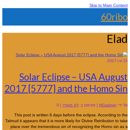
Skip to Main Content
60ribo
Elad
15
אוג 2017
Solar Eclipse – USA August
2017 [5777] and the Homo Sin
על ידי
HGadmin
|
פורסם ב:
לא מוגדר
|
0
This post is written 6 days before the eclipse. According to the
Talmud it appears that it is more likely for Divine Retribution to take
place over the tremendous sin of recognizing the Homo sin as a