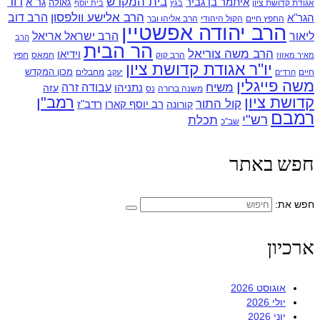
בית המקדש
דוד
איתמר בן גביר
גר"א
גאולה
אגודת קדושת ציון
בגץ
בית יוסף
הרב אלישע וולפסון
הרב דוב
הגר"א
החפץ חיים
הקול היהודי
הרב אליהו ובר
הרב יהודה אפשטיין
ליאור
הרב ישראל אריאל
הרב
הר הבית
הרב משה צוריאל
וידיאו
הרב קוק
חמאס
חפץ
מאיר מאזוז
יו"ר אגודת קדושת ציון
מכון המקדש
חיים
מחבלים
חרדים
יעקב
משה פייגלין
משיח
עבודה זרה
נתניהו
עזה
משנה ברורה
נס
קדושת ציון
רמב"ן
קול התור
רדב"ז
קורונה
רב יוסף קארו
רמבם
רש"י
תכלת
שב"כ
חפש באתר
חפש את:
ארכיון
אוגוסט 2026
יולי 2026
יוני 2026