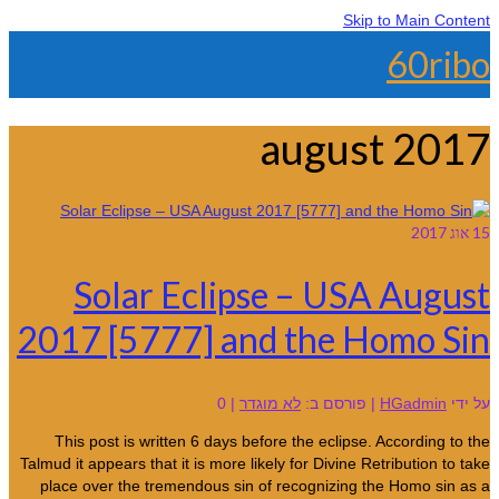
Skip to Main Content
60ribo
august 2017
15
אוג 2017
Solar Eclipse – USA August
2017 [5777] and the Homo Sin
על ידי
HGadmin
|
פורסם ב:
לא מוגדר
|
0
This post is written 6 days before the eclipse. According to the
Talmud it appears that it is more likely for Divine Retribution to take
place over the tremendous sin of recognizing the Homo sin as a