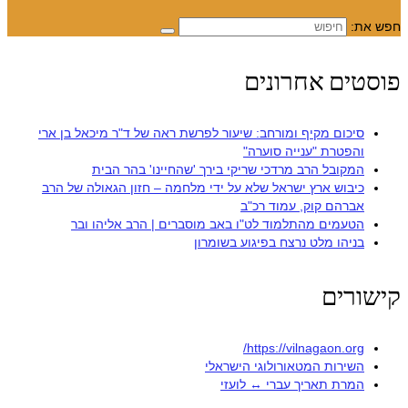
חפש את:
פוסטים אחרונים
סיכום מקיף ומורחב: שיעור לפרשת ראה של ד"ר מיכאל בן ארי
והפטרת "ענייה סוערה"
המקובל הרב מרדכי שריקי בירך 'שהחיינו' בהר הבית
כיבוש ארץ ישראל שלא על ידי מלחמה – חזון הגאולה של הרב
אברהם קוק, עמוד רכ"ב
הטעמים מהתלמוד לט"ו באב מוסברים | הרב אליהו ובר
בניהו מלט נרצח בפיגוע בשומרון
קישורים
https://vilnagaon.org/
השירות המטאורולוגי הישראלי
המרת תאריך עברי ↔ לועזי