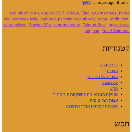
marriage, than in …
נמשך
and his children
,
august 2017
,
Chaya
,
Elad
,
gay marriage
,
homo
sin
,
homosexuality
,
maharal
,
palestinian authority
,
rema
,
retribution
,
solar eclipse
,
Succah 29a
,
supreme court
,
Talmud Bavli
,
taylor force
act
,
usa
,
Yosef Solomon
קטגוריות
דברי תורה
הערות
הערות על החברה
לא מוגדר
מדע
מוזיקה המתאימה להשקפת קול התור
עצות ושלום בית
תוכניות לפיתוח אתרי אינטרנט
חפש