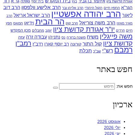
בית המקדש
דוד
איתמר בן גביר
גר"א
גאולה
אגודת קדושת ציון
בגץ
בית יוסף
הרב אלישע וולפסון
הרב דוב
הגר"א
החפץ חיים
הקול היהודי
הרב אליהו ובר
הרב יהודה אפשטיין
ליאור
הרב ישראל אריאל
הרב
הר הבית
הרב משה צוריאל
וידיאו
הרב קוק
חמאס
חפץ
מאיר מאזוז
יו"ר אגודת קדושת ציון
מכון המקדש
חיים
מחבלים
חרדים
יעקב
משה פייגלין
משיח
עבודה זרה
נתניהו
עזה
משנה ברורה
נס
קדושת ציון
רמב"ן
קול התור
רדב"ז
קורונה
רב יוסף קארו
רמבם
רש"י
תכלת
שב"כ
חפש באתר
חפש את:
ארכיון
אוגוסט 2026
יולי 2026
יוני 2026