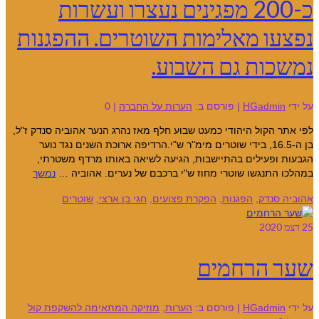
כ-200 מפגינים נעצרו ועשרות
נפצעו מאלימות השוטרים. ההפגנות
נמשכות גם השבוע.
על ידי
HGadmin
|
פורסם ב:
הערות על החברה
|
0
לפי אתר הקול היהודי כמעט שבוע חלף מאז נהרג הנער אהוביה סנדק ז"ל,
בן ה-16.5, בידי שוטרים מימ"ר ש"י.הרדיפה ארוכת השנים נגד נוער
הגבעות ופעילים בהתיישבות, הגיעה לשיאה באותו מרדף משטרתי,
במהלכו התנגשו שוטרי מחוז ש"י ברכבם של נערים. אהוביה …
נמשך
אהוביה סנדק
,
הפגנות
,
הפקרת פצועים
,
חגי בן ארצי
,
שוטרים
25
דצמ 2020
שער הרחמים
על ידי
HGadmin
|
פורסם ב:
הערות
,
מוזיקה המתאימה להשקפת קול