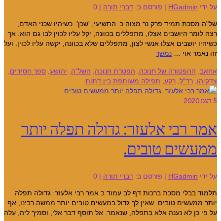
על ידי
HGadmin
|
פורסם ב:
דברי תורה
|
0
של"ה מסכת תמיד פרק נר מצוה כ. התשיעי, 'שכן'. כשיהיו שכני האדם,
רצה לומר היושבים אצלו, מתפללים בכוונה, יקל עליו לכוין לבו גם הוא. אך
כשיהיו יושבים אצלו אנשי לצון, מתפללים שלא בכוונה, יקשה עליו לכוין. ועל
זה נאמר אוי …
נמשך
אחאב
,
ההפטורה של חנוכה
,
הפטרת חנוכה
,
השל"ה
,
יהושע
,
ספר חסידים
,
צדקיהו
,
רד"ל
,
רקע
,
תפילה משותפת בין דתות
5
דצמ 2020
אמר רבי אלעזר: גדולה תפלה יותר
ממעשים טובים.
על ידי
HGadmin
|
פורסם ב:
דברי תורה
|
0
תלמוד בבלי מסכת ברכות דף לב עמוד ב אמר רבי אלעזר: גדולה תפלה
יותר ממעשים טובים. שאין לך גדול במעשים טובים יותר ממשה רבינו, אף
על פי כן לא נענה אלא בתפלה, שנאמר: אל תוסף דבר אלי, וסמיך ליה, עלה