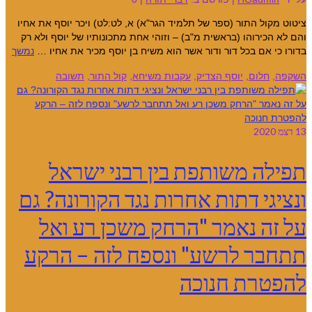
ציטוט מקול התור (ספר של תלמיד הגר"א) א, לט:לט) ויכר יוסף את אחיו
והם לא הכירוהו (בראשית מ"ב) – וזוהי אחת מתכונותיו של יוסף ולא רק
בדורו כי אם בכל דור ודור אשר הוא משיח בן יוסף מכיר את אחיו …
נמשך
השקפה
,
חלום
,
יוסף הצדיק
,
עקבות משיחא
,
קול התור
,
תשובה
13
דצמ 2020
תפילה משותפת בין רבני ישראל
ונציגי דתות אחרות נגד הקורונה? גם
על זה נאמר "הרחק משכן רע ואל
תתחבר לרשע" ונספח לזה – הרקע
להפטרת חנוכה