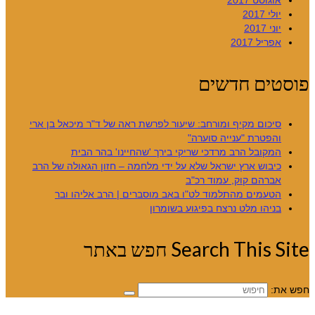
אוגוסט 2017
יולי 2017
יוני 2017
אפריל 2017
פוסטים חדשים
סיכום מקיף ומורחב: שיעור לפרשת ראה של ד"ר מיכאל בן ארי
והפטרת "ענייה סוערה"
המקובל הרב מרדכי שריקי בירך 'שהחיינו' בהר הבית
כיבוש ארץ ישראל שלא על ידי מלחמה – חזון הגאולה של הרב
אברהם קוק, עמוד רכ"ב
הטעמים מהתלמוד לט"ו באב מוסברים | הרב אליהו ובר
בניהו מלט נרצח בפיגוע בשומרון
Search This Site חפש באתר
חפש את: