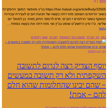
התור
|
0
https://har-habait.org/articleBody/32605 בג"ץ מאפשר המשך ההפקרות
בשער הרחמים ‏השופט מזוז דחה בקשה של תנועת רגבים לעצירת עבודות
הוואקף בשער הרחמים • רגבים: פרס לרומסי החוק מאת: בן למואל יום
שלישי, ט"ו סיון ה'תשע"ט שופט בג"ץ מני מזוז דחה את בקשה נוספת …
נמשך
בגץ
,
הר הבית
,
מאבק נגד הוואקף
,
רגבים
,
שער רחמים
21
דצמ 2020
יוסף הצדיק רצה לגרום לתשובה
השקפתית ולא רק תשובה במעשים
– שהם יבינו שהחלומות שהוא חלם
להם – אמת!
על ידי
HGadmin
|
פורסם ב:
דברי תורה
|
0