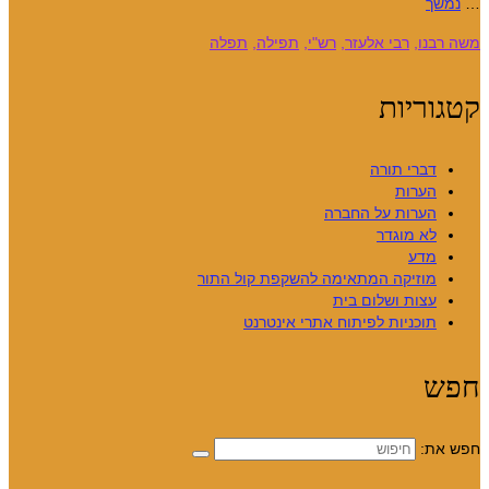
…
נמשך
משה רבנו
,
רבי אלעזר
,
רש"י
,
תפילה
,
תפלה
קטגוריות
דברי תורה
הערות
הערות על החברה
לא מוגדר
מדע
מוזיקה המתאימה להשקפת קול התור
עצות ושלום בית
תוכניות לפיתוח אתרי אינטרנט
חפש
חפש את: