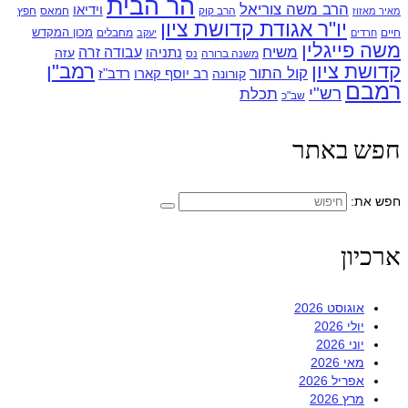
הר הבית
הרב משה צוריאל
וידיאו
הרב קוק
חמאס
חפץ
מאיר מאזוז
יו"ר אגודת קדושת ציון
מכון המקדש
חיים
מחבלים
חרדים
יעקב
משה פייגלין
משיח
עבודה זרה
נתניהו
עזה
משנה ברורה
נס
קדושת ציון
רמב"ן
קול התור
רדב"ז
קורונה
רב יוסף קארו
רמבם
רש"י
תכלת
שב"כ
חפש באתר
חפש את:
ארכיון
אוגוסט 2026
יולי 2026
יוני 2026
מאי 2026
אפריל 2026
מרץ 2026