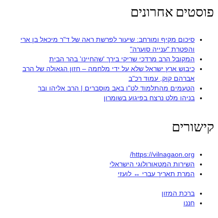
פוסטים אחרונים
סיכום מקיף ומורחב: שיעור לפרשת ראה של ד"ר מיכאל בן ארי
והפטרת "ענייה סוערה"
המקובל הרב מרדכי שריקי בירך 'שהחיינו' בהר הבית
כיבוש ארץ ישראל שלא על ידי מלחמה – חזון הגאולה של הרב
אברהם קוק, עמוד רכ"ב
הטעמים מהתלמוד לט"ו באב מוסברים | הרב אליהו ובר
בניהו מלט נרצח בפיגוע בשומרון
קישורים
https://vilnagaon.org/
השירות המטאורולוגי הישראלי
המרת תאריך עברי ↔ לועזי
ברכת המזון
חננו