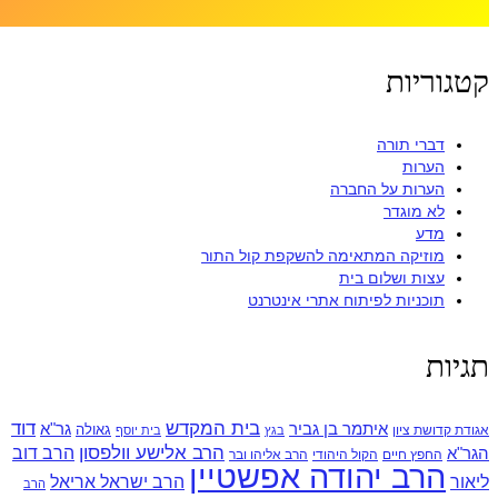
קטגוריות
דברי תורה
הערות
הערות על החברה
לא מוגדר
מדע
מוזיקה המתאימה להשקפת קול התור
עצות ושלום בית
תוכניות לפיתוח אתרי אינטרנט
תגיות
בית המקדש
דוד
איתמר בן גביר
גר"א
גאולה
אגודת קדושת ציון
בגץ
בית יוסף
הרב אלישע וולפסון
הרב דוב
הגר"א
החפץ חיים
הקול היהודי
הרב אליהו ובר
הרב יהודה אפשטיין
ליאור
הרב ישראל אריאל
הרב