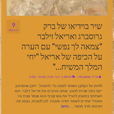
שיר בוידיאו של ברק
9
אוג 2023
גרוסברג ואריאל זילבר
"צמאה לך נפשי" עם הערה
על הכיפה של אריאל "יחי
המלך המשיח…"
על ידי
HGadmin
|
פורסם ב:
דברי תורה
,
הערות
|
0
ללחוץ על המַלבֵּן השחור למטה כדי להפעיל. ייתכן שהסרטון
ייקח כמה שניות לטעון. אנחנו אוהבים את אריאל זילבר. הוא
השתתף במאבק להציל את גוש קטיף והוא שומר שבת וכו'
ומעודד אחרים לשמור תורה ומצוות. לכן לטובתו, נצטט פה,
הציטוט מרב מנשה …
נמשך