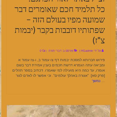
כל תלמיד חכם שאומרים דבר
שמועה מפיו בעולם הזה –
שפתותיו דובבות בקבר (יבמות
צ"ז)
על ידי
HGadmin
|
פורסם ב:
דברי תורה
|
0
פירוש חברותא למסכת יבמות דף צו עמוד ב, ו-צז עמוד א
ומביאה עתה הגמרא דרשת חכמים בענין אמירת דבר בשם
אומרו, עד כמה היא מועילה למי שאמרו. דכתיב בספר תהלים
[פרק סא]: "אגורה באהלך עולמים". וכי אפשר לו לאדם לגור
…
נמשך