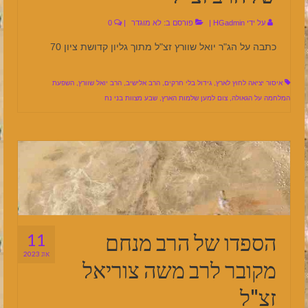
על ידי
HGadmin
|
פורסם ב:
לא מוגדר
|
0
כתבה על הג"ר יואל שוורץ זצ"ל מתוך גליון קדושת ציון 70
איסור יציאה לחוץ לארץ
,
גידול בלי חרקים
,
הרב אלישיב
,
הרב יואל שוורץ
,
השפעת
המלחמה על הגאולה
,
צום למען שלמות הארץ
,
שבע מצוות בני נח
הספדו של הרב מנחם
11
אוג 2023
מקובר לרב משה צוריאל
זצ"ל