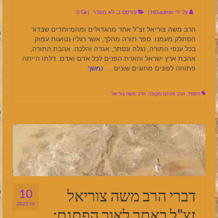
על ידי
HGadmin
|
פורסם ב:
לא מוגדר
|
0
הרב משה צוריאל זצ"ל אחד מהגדולים ומהמיוחדים שבדור
הסתלק מעמנו. ספר תורה מהלך, אשר רגליו נטועות עמוק
בכל ענפי התורה, נגלה ונסתר, אגדה והלכה. אהבת התורה,
אהבת ארץ ישראל והארת הפנים לכל אדם ואדם. דלתו הייתה
פתוחה לפונים מחוגים שונים …
נמשך
הספד
,
הרב מנחם מקובר
,
הרב משה צוריאל
דברי הרב משה צוריאל
10
אוג 2023
זצ"ל באתר לאור הפתגם: