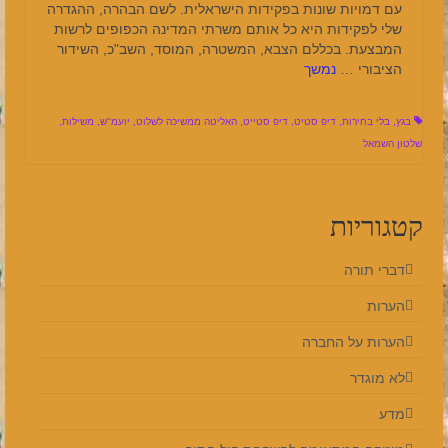
עם דמויות שונות בפקידות הישראלית. לשם הבהרה, ההגדרה
שלי לפקידות היא כל אותם משרתי המדינה הכפופים לרשות
המבצעת. בכללם הצבא, המשטרה, המוסד, השב"כ, השידור
הציבורי …
נמשך
בגץ
,
בלי בחירות
,
דיפ סטיט
,
דיפ סטייט
,
האליטה ממשיכה לשלוט
,
יועמ"ש
,
משילות
,
שלטון השמאל
קטגוריות
דברי תורה
הערות
הערות על החברה
לא מוגדר
מדע