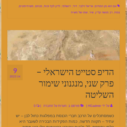
אם הוא מן המתים
,
אריאל זילבר
,
דוד
,
ירושלמי
,
לדון לכף זכות
,
מנחם
,
משיחיסטים
,
צמח
,
רב מנשה קליין
,
שיר
,
שמו של משיח
הדיפ סטייט הישראלי –
9
אוג 2023
פרק שני, מנגנוני שימור
השליטה
על ידי
HGadmin
|
פורסם ב:
הערות על החברה
|
0
כשמסתכלים על הרכב חברי הכנסת במפלגות כחול לבן – יש
עתיד – תקווה חדשה, כמות הפקידות הבכירה לשעבר היא
בלתי נתפסת .20 ח"כים שכיהנו ברשימות אלו באו מתוך