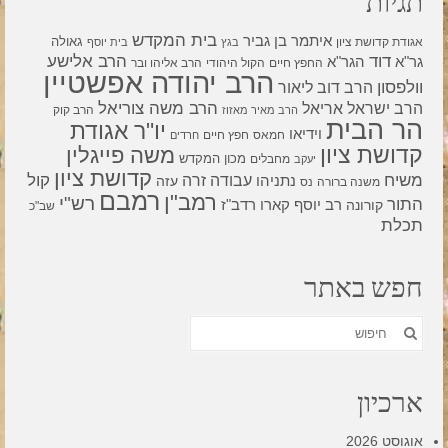
תגיות
בית המקדש
איתמר בן גביר
גאולה
אגודת קדושת ציון
בגץ
בית יוסף
דוד
הרב אלישע
גר"א
הגר"א
החפץ חיים
הקול היהודי
הרב אליהו ובר
הרב יהודה אפשטיין
וולפסון
הרב דוב ליאור
הרב משה צוריאל
הרב ישראל אריאל
הרב קוק
הרב מאיר מאזוז
הר הבית
יו"ר אגודת
וידיאו
חמאס
חפץ חיים
חרדים
קדושת ציון
משה פייגלין
מכון המקדש
מחבלים
יעקב
קדושת ציון
קול
משיח
עבודה זרה
נתניהו
עזה
משנה ברורה
נס
רמבם
רמב"ן
רש"י
התור
רדב"ז
קורונה
רב יוסף קארו
שב"כ
תכלת
חפש באתר
חפש
את:
ארכיון
אוגוסט 2026