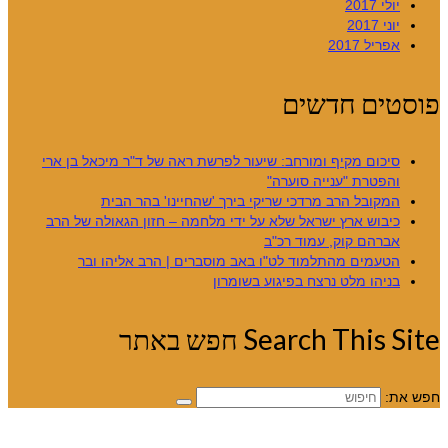
יולי 2017
יוני 2017
אפריל 2017
פוסטים חדשים
סיכום מקיף ומורחב: שיעור לפרשת ראה של ד"ר מיכאל בן ארי
והפטרת "ענייה סוערה"
המקובל הרב מרדכי שריקי בירך 'שהחיינו' בהר הבית
כיבוש ארץ ישראל שלא על ידי מלחמה – חזון הגאולה של הרב
אברהם קוק, עמוד רכ"ב
הטעמים מהתלמוד לט"ו באב מוסברים | הרב אליהו ובר
בניהו מלט נרצח בפיגוע בשומרון
Search This Site חפש באתר
חפש את: