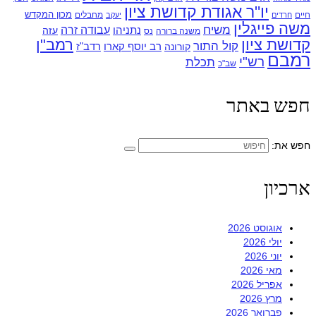
יו"ר אגודת קדושת ציון
מכון המקדש
חיים
מחבלים
חרדים
יעקב
משה פייגלין
משיח
עבודה זרה
נתניהו
עזה
משנה ברורה
נס
קדושת ציון
רמב"ן
קול התור
רדב"ז
קורונה
רב יוסף קארו
רמבם
רש"י
תכלת
שב"כ
חפש באתר
חפש את:
ארכיון
אוגוסט 2026
יולי 2026
יוני 2026
מאי 2026
אפריל 2026
מרץ 2026
פברואר 2026