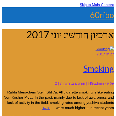
Skip to Main Content
60ribo
ארכיון חודשי: יוני 2017
27
יונ 2017
Smoking
על ידי
HGadmin
|
פורסם ב:
הערות
|
2
Rabbi Menachem Stein Shlit"a: All cigarette smoking is like eating
Non-Kosher Meat. In the past, mainly due to lack of awareness and
lack of activity in the field, smoking rates among yeshiva students
were much higher – in recent years …
נמשך