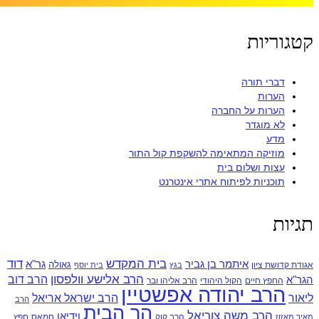
קטגוריות
דברי תורה
הערות
הערות על החברה
לא מוגדר
מדע
מוזיקה המתאימה להשקפת קול התור
עצות ושלום בית
תוכניות לפיתוח אתרי אינטרנט
תגיות
בית המקדש
דוד
איתמר בן גביר
גר"א
גאולה
אגודת קדושת ציון
בגץ
בית יוסף
הרב אלישע וולפסון
הרב דוב
הגר"א
החפץ חיים
הקול היהודי
הרב אליהו ובר
הרב יהודה אפשטיין
ליאור
הרב ישראל אריאל
הרב
הר הבית
הרב משה צוריאל
וידיאו
הרב קוק
חמאס
חפץ
מאיר מאזוז