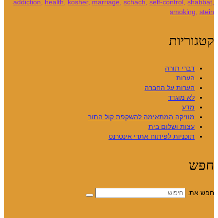
addiction
,
health
,
kosher
,
marriage
,
schach
,
self-control
,
shabbat
,
smoking
,
stein
קטגוריות
דברי תורה
הערות
הערות על החברה
לא מוגדר
מדע
מוזיקה המתאימה להשקפת קול התור
עצות ושלום בית
תוכניות לפיתוח אתרי אינטרנט
חפש
חפש את: