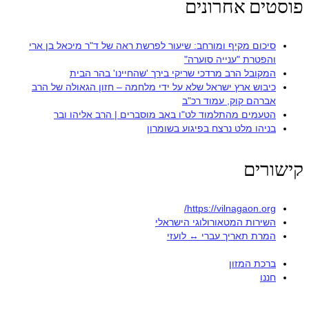
פוסטים אחרונים
סיכום מקיף ומורחב: שיעור לפרשת ראה של ד"ר מיכאל בן ארי
והפטרת "ענייה סוערה"
המקובל הרב מרדכי שריקי בירך 'שהחיינו' בהר הבית
כיבוש ארץ ישראל שלא על ידי מלחמה – חזון הגאולה של הרב
אברהם קוק, עמוד רכ"ב
הטעמים מהתלמוד לט"ו באב מוסברים | הרב אליהו ובר
בניהו מלט נרצח בפיגוע בשומרון
קישורים
https://vilnagaon.org/
השירות המטאורולוגי הישראלי
המרת תאריך עברי ↔ לועזי
ברכת המזון
חננו