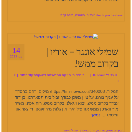
thank you hashem
,
אברומי סאמעט
,
תודה לך ה'
שמילי אונגר – אודיו |
14
פבר 2023
בקרוב ממש!
על ידי
HGadmin
|
פורסם ב:
מוזיקה המתאימה להשקפת קול התור
|
0
המקור: https://hm-news.co.il/340008/ מילים: רחם בחסדך
על עמך צורנו, על ציון משכן כבודך זבול בית תפארתנו. בן דוד
עבדך בקרוב ממש, יבוא ויגאלנו בקרוב ממש. רוח אפינו משיח
מיר ווארטן ממש אזויפיל יארן אין גלות מיר זענען, די צער און
ווייטאג …
נמשך
בקרוב ממש
,
מוזיקה
,
רחם בחסדך
,
שמולי אונגר