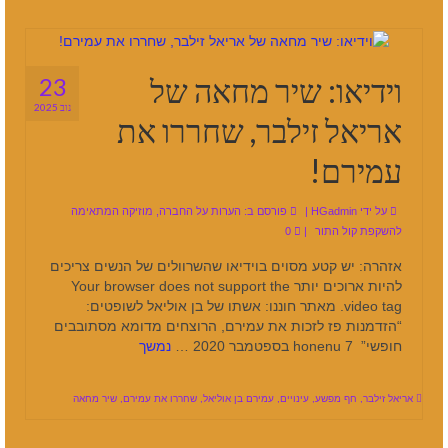
וידיאו: שיר מחאה של
23
נוב 2025
אריאל זילבר, שחררו את
עמירם!
על ידי
HGadmin
|
פורסם ב:
הערות על החברה
,
מוזיקה המתאימה
להשקפת קול התור
|
0
אזהרה: יש קטע מסוים בוידיאו שהשרוולים של הנשים צריכים
להיות ארוכים יותר Your browser does not support the
video tag. מאתר חוננו: אשתו של בן אוליאל לשופטים:
“הזדמנות פז לזכות את עמירם, הרוצחים מדומא מסתובבים
חופשי” honenu 7 בספטמבר 2020 …
נמשך
אריאל זילבר
,
חף מפשע
,
עינויים
,
עמירם בן אוליאל
,
שחררו את עמירם
,
שיר מחאה