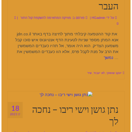
העבר
על ידי
HGadmin
|
פורסם ב:
מוזיקה המתאימה להשקפת קול התור
|
0
את קוד ההטמעה קיבלתי מתוך לחיצה בדף באתר jdn.co.il
אנא המתן מספר שניות לטעינת הדף אנטיגנוס איש סוכו קבל
משמעון הצדיק. הוא היה אומר, אל תהיו כעבדים המשמשין
את הרב על מנת לקבל פרס, אלא הוו כעבדים המשמשין את
…
נמשך
יעקב שוואקי
,
לא יעבוד
,
שיר
נתן גושן וישי ריבו – נחכה
18
ינו 2021
לך