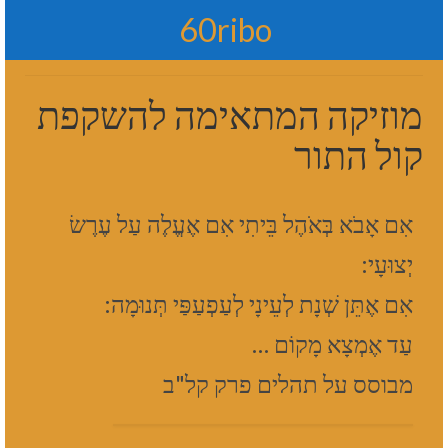
60ribo
מוזיקה המתאימה להשקפת
קול התור
אִם אָבֹא בְּאֹהֶל בֵּיתִי אִם אֶעֱלֶה עַל עֶרֶשׂ
יְצוּעָי:
אִם אֶתֵּן שְׁנָת לְעֵינָי לְעַפְעַפַּי תְּנוּמָה:
עַד אֶמְצָא מָקוֹם …
מבוסס על תהלים פרק קל"ב