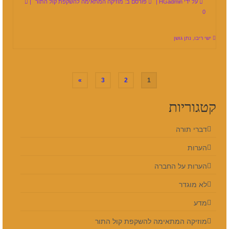
על ידי
HGadmin
|
פורסם ב:
מוזיקה המתאימה להשקפת קול התור
|
0
ישי ריבו
,
נתן גושן
Posts
»
3
2
1
pagination
קטגוריות
דברי תורה
הערות
הערות על החברה
לא מוגדר
מדע
מוזיקה המתאימה להשקפת קול התור