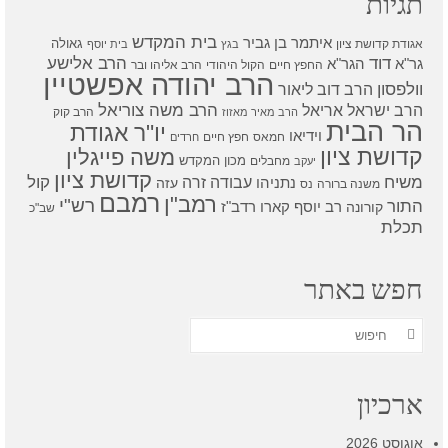
תגיות
בית המקדש
איתמר בן גביר
גאולה
אגודת קדושת ציון
בגץ
בית יוסף
דוד
הרב אלישע
גר"א
הגר"א
החפץ חיים
הקול היהודי
הרב אליהו ובר
הרב יהודה אפשטיין
וולפסון
הרב דוב ליאור
הרב משה צוריאל
הרב ישראל אריאל
הרב קוק
הרב מאיר מאזוז
הר הבית
יו"ר אגודת
וידיאו
חמאס
חפץ חיים
חרדים
קדושת ציון
משה פייגלין
מכון המקדש
מחבלים
יעקב
קדושת ציון
קול
משיח
עבודה זרה
נתניהו
עזה
משנה ברורה
נס
רמבם
רמב"ן
רש"י
התור
רדב"ז
קורונה
רב יוסף קארו
שב"כ
תכלת
חפש באתר
חפש
את:
ארכיון
אוגוסט 2026