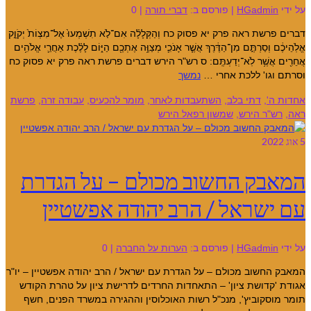
על ידי
HGadmin
|
פורסם ב:
דברי תורה
|
0
דברים פרשת ראה פרק יא פסוק כח וְהַקְּלָלָ֗ה אִם־לֹ֤א תִשְׁמְעוּ֙ אֶל־מִצְוֹת֙ יְקֹוָ֣ק
אֱלֹֽהֵיכֶ֔ם וְסַרְתֶּ֣ם מִן־הַדֶּ֔רֶךְ אֲשֶׁ֧ר אָנֹכִ֛י מְצַוֶּ֥ה אֶתְכֶ֖ם הַיּ֑וֹם לָלֶ֗כֶת אַחֲרֵ֛י אֱלֹהִ֥ים
אֲחֵרִ֖ים אֲשֶׁ֥ר לֹֽא־יְדַעְתֶּֽם: ס רש"ר הירש דברים פרשת ראה פרק יא פסוק כח
וסרתם וגו' ללכת אחרי …
נמשך
אחדות ה'
,
דתי בלב
,
השתעבדות לאחר
,
מומר להכעיס
,
עבודה זרה
,
פרשת
ראה
,
רש"ר הירש
,
שמשון רפאל הירש
5
אוג 2022
המאבק החשוב מכולם – על הגדרת
עם ישראל / הרב יהודה אפשטיין
על ידי
HGadmin
|
פורסם ב:
הערות על החברה
|
0
המאבק החשוב מכולם – על הגדרת עם ישראל / הרב יהודה אפשטיין – יו"ר
אגודת 'קדושת ציון' – התאחדות החרדים לדרישת ציון על טהרת הקודש
תומר מוסקוביץ', מנכ"ל רשות האוכלוסין וההגירה במשרד הפנים, חשף