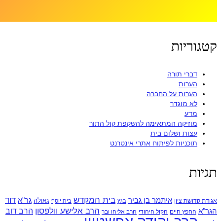
קטגוריות
דברי תורה
הערות
הערות על החברה
לא מוגדר
מדע
מוזיקה המתאימה להשקפת קול התור
עצות ושלום בית
תוכניות לפיתוח אתרי אינטרנט
תגיות
בית המקדש
דוד
איתמר בן גביר
גר"א
גאולה
אגודת קדושת ציון
בגץ
בית יוסף
הרב אלישע וולפסון
הרב דוב
הגר"א
החפץ חיים
הקול היהודי
הרב אליהו ובר