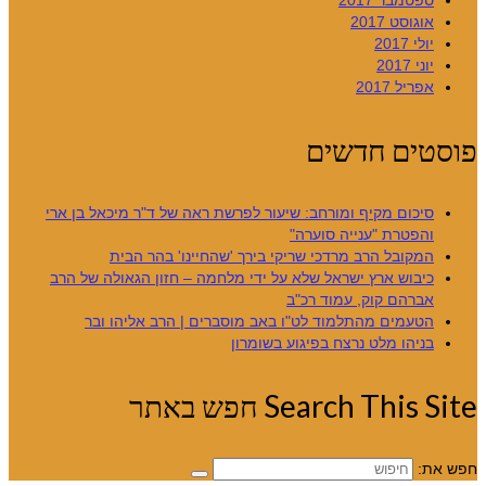
ספטמבר 2017
אוגוסט 2017
יולי 2017
יוני 2017
אפריל 2017
פוסטים חדשים
סיכום מקיף ומורחב: שיעור לפרשת ראה של ד"ר מיכאל בן ארי
והפטרת "ענייה סוערה"
המקובל הרב מרדכי שריקי בירך 'שהחיינו' בהר הבית
כיבוש ארץ ישראל שלא על ידי מלחמה – חזון הגאולה של הרב
אברהם קוק, עמוד רכ"ב
הטעמים מהתלמוד לט"ו באב מוסברים | הרב אליהו ובר
בניהו מלט נרצח בפיגוע בשומרון
Search This Site חפש באתר
חפש את: