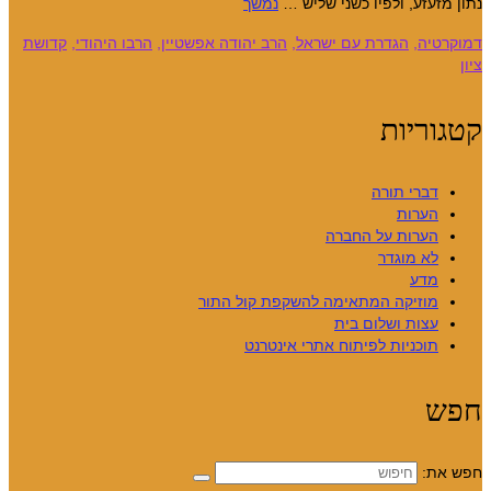
נתון מזעזע, ולפיו כשני שליש …
נמשך
דמוקרטיה
,
הגדרת עם ישראל
,
הרב יהודה אפשטיין
,
הרבו היהודי
,
קדושת
ציון
קטגוריות
דברי תורה
הערות
הערות על החברה
לא מוגדר
מדע
מוזיקה המתאימה להשקפת קול התור
עצות ושלום בית
תוכניות לפיתוח אתרי אינטרנט
חפש
חפש את: