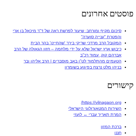
פוסטים אחרונים
סיכום מקיף ומורחב: שיעור לפרשת ראה של ד"ר מיכאל בן ארי
והפטרת "ענייה סוערה"
המקובל הרב מרדכי שריקי בירך 'שהחיינו' בהר הבית
כיבוש ארץ ישראל שלא על ידי מלחמה – חזון הגאולה של הרב
אברהם קוק, עמוד רכ"ב
הטעמים מהתלמוד לט"ו באב מוסברים | הרב אליהו ובר
בניהו מלט נרצח בפיגוע בשומרון
קישורים
https://vilnagaon.org/
השירות המטאורולוגי הישראלי
המרת תאריך עברי ↔ לועזי
ברכת המזון
חננו