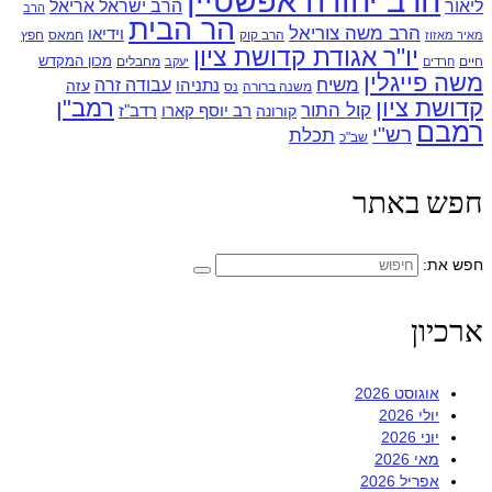
הרב יהודה אפשטיין
ליאור
הרב ישראל אריאל
הרב
הר הבית
הרב משה צוריאל
וידיאו
הרב קוק
חמאס
חפץ
מאיר מאזוז
יו"ר אגודת קדושת ציון
מכון המקדש
חיים
מחבלים
חרדים
יעקב
משה פייגלין
משיח
עבודה זרה
נתניהו
עזה
משנה ברורה
נס
קדושת ציון
רמב"ן
קול התור
רדב"ז
קורונה
רב יוסף קארו
רמבם
רש"י
תכלת
שב"כ
חפש באתר
חפש את:
ארכיון
אוגוסט 2026
יולי 2026
יוני 2026
מאי 2026
אפריל 2026