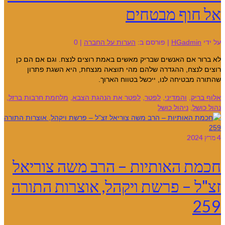
אל חוף מבטחים
על ידי
HGadmin
|
פורסם ב:
הערות על החברה
|
0
לא ברור אם האנשים שבריק מאשים באמת רוצים לנצח. וגם אם הם כן
רוצים לנצח, ההגדרה שלהם מהי תוצאה מנצחת, היא השגת פתרון
שהתורה מבטיחה לנו, ייכשל בטווח הארוך.
אלוף בריק
,
והמדיני
,
לפטר
,
לפטר את הנהגת הצבא
,
מלחמת חרבות ברזל
,
נהול כושל
,
ניהול כושל
4
מרץ 2024
חכמת האותיות – הרב משה צוריאל
זצ"ל – פרשת ויקהל, אוצרות התורה
259