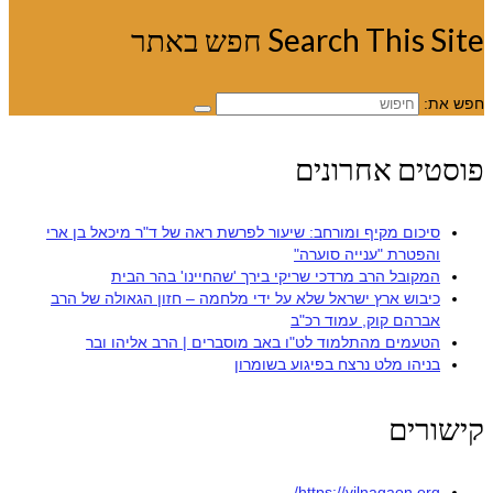
Search This Site חפש באתר
חפש את:
פוסטים אחרונים
סיכום מקיף ומורחב: שיעור לפרשת ראה של ד"ר מיכאל בן ארי
והפטרת "ענייה סוערה"
המקובל הרב מרדכי שריקי בירך 'שהחיינו' בהר הבית
כיבוש ארץ ישראל שלא על ידי מלחמה – חזון הגאולה של הרב
אברהם קוק, עמוד רכ"ב
הטעמים מהתלמוד לט"ו באב מוסברים | הרב אליהו ובר
בניהו מלט נרצח בפיגוע בשומרון
קישורים
https://vilnagaon.org/