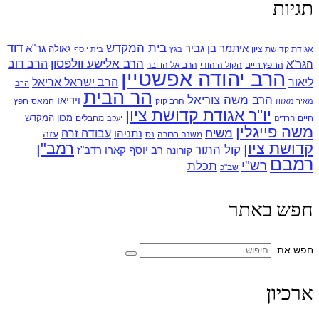
תגיות
בית המקדש
דוד
איתמר בן גביר
גר"א
גאולה
אגודת קדושת ציון
בגץ
בית יוסף
הרב אלישע וולפסון
הרב דוב
הגר"א
החפץ חיים
הקול היהודי
הרב אליהו ובר
הרב יהודה אפשטיין
ליאור
הרב ישראל אריאל
הרב
הר הבית
הרב משה צוריאל
וידיאו
הרב קוק
חמאס
חפץ
מאיר מאזוז
יו"ר אגודת קדושת ציון
מכון המקדש
חיים
מחבלים
חרדים
יעקב
משה פייגלין
משיח
עבודה זרה
נתניהו
עזה
משנה ברורה
נס
קדושת ציון
רמב"ן
קול התור
רדב"ז
קורונה
רב יוסף קארו
רמבם
רש"י
תכלת
שב"כ
חפש באתר
חפש את:
ארכיון