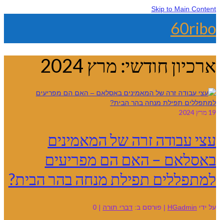
Skip to Main Content
60ribo
ארכיון חודשי: מרץ 2024
19
מרץ 2024
עצי עבודה זרה של המאמינים
באסלאם – האם הם מפריעים
למתפללים תפילת מנחה בהר הבית?
על ידי
HGadmin
|
פורסם ב:
דברי תורה
|
0