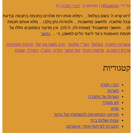
על ידי
HGadmin
|
פורסם ב:
דברי תורה
|
0
"ראו קרא ה' בשם בצלאל… וימלא אותו רוח אלהים בחכמה בתבונה ובדעת
ובכל מלאכה. ולחשוב מחשבות… ולהורות נתן בלבו… מלא אותם חכמת
לב… וחושבי מחשבות" (שמות לה, ל-לה). אין מדובר בפסוקים הללו על
חכמת האומנות כיצד ליצור כלים למשכן, כי …
נמשך
אוצרות התורה
,
בצלאל
,
הגר"י סלנטר
,
הרב משה צוריאל
,
חכמת האותיות
,
פרדס רימונים
,
פרשת ויקהל
,
קול התור
,
רמ"ק
,
רמב"ן
,
רמח"ל
,
שמות
קטגוריות
דברי תורה
הערות
הערות על החברה
לא מוגדר
מדע
מוזיקה המתאימה להשקפת קול התור
עצות ושלום בית
תוכניות לפיתוח אתרי אינטרנט