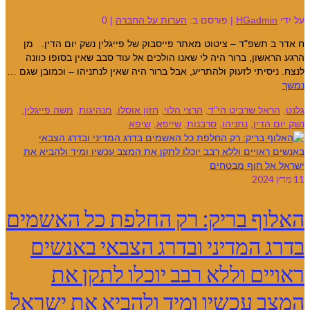
על ידי
HGadmin
|
פורסם ב:
הערות על החברה
|
0
ח אדר ב תשפ"ד – ציטוט מאתר פייסבוק של פייגלין נשק יום הדין. מן
הרגע הראשון, ברור היה לי שאנו הולכים אל עוד סבב שאין בסופו כוונה
לנצח. ניסיתי לזעוק ולהתריע, אבל ברור היה שאין לנתניהו – וכמובן שגם …
נמשך
גלנט
,
הראל שרביט הי"ד
,
הרצי הלוי
,
חזון אוסלו
,
מנהיגות
,
משה פייגלין
,
נשק יום הדין
,
נתניהו
,
סרבנות
,
שייפא
,
שיפא
11
מרץ 2024
האלוף בריק: רק החלפת כל האשמים
בדרג המדיני ובדרג הצבאי באנשים
ראויים וללא רבב יוכלו לתקן את
המצב עכשיו ומיד ולהביא את ישראל