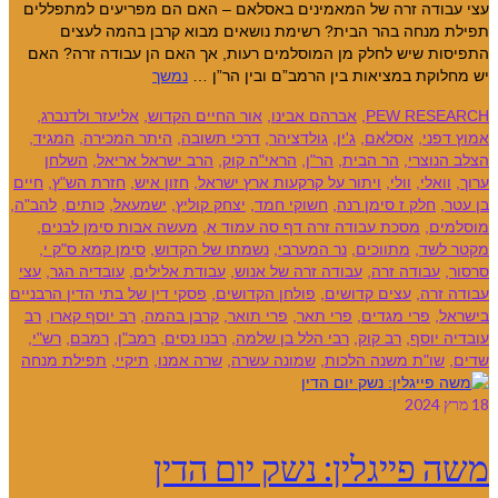
עצי עבודה זרה של המאמינים באסלאם – האם הם מפריעים למתפללים
תפילת מנחה בהר הבית? רשימת נושאים מבוא קרבן בהמה לעצים
התפיסות שיש לחלק מן המוסלמים רעות, אך האם הן עבודה זרה? האם
יש מחלוקת במציאות בין הרמב”ם ובין הר”ן …
נמשך
PEW RESEARCH
,
אברהם אבינו
,
אור החיים הקדוש
,
אליעזר ולדנברג
,
אמוץ דפני
,
אסלאם
,
ג'ין
,
גולדציהר
,
דרכי תשובה
,
היתר המכירה
,
המגיד
,
הצלב הנוצרי
,
הר הבית
,
הר"ן
,
הראי"ה קוק
,
הרב ישראל אריאל
,
השלחן
ערוך
,
וואלי
,
וולי
,
ויתור על קרקעות ארץ ישראל
,
חזון איש
,
חזרת הש"ץ
,
חיים
בן עטר
,
חלק ז סימן רנה
,
חשוקי חמד
,
יצחק קוליץ
,
ישמעאל
,
כותים
,
להב"ה
,
מוסלמים
,
מסכת עבודה זרה דף סה עמוד א
,
מעשה אבות סימן לבנים
,
מקטר לשד
,
מתווכים
,
נר המערבי
,
נשמתו של הקדוש
,
סימן קמא ס"ק י
,
סרסור
,
עבודה זרה
,
עבודה זרה של אנוש
,
עבודת אלילים
,
עובדיה הגר
,
עצי
עבודה זרה
,
עצים קדושים
,
פולחן הקדושים
,
פסקי דין של בתי הדין הרבניים
בישראל
,
פרי מגדים
,
פרי תאר
,
פרי תואר
,
קרבן בהמה
,
רב יוסף קארו
,
רב
עובדיה יוסף
,
רב קוק
,
רבי הלל בן שלמה
,
רבנו נסים
,
רמב"ן
,
רמבם
,
רש"י
,
שדים
,
שו"ת משנה הלכות
,
שמונה עשרה
,
שרה אמנו
,
תיקיי
,
תפילת מנחה
18
מרץ 2024
משה פייגלין: נשק יום הדין