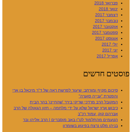
פברואר 2018
ינואר 2018
דצמבר 2017
נובמבר 2017
אוקטובר 2017
ספטמבר 2017
אוגוסט 2017
יולי 2017
יוני 2017
אפריל 2017
פוסטים חדשים
סיכום מקיף ומורחב: שיעור לפרשת ראה של ד"ר מיכאל בן ארי
והפטרת "ענייה סוערה"
המקובל הרב מרדכי שריקי בירך 'שהחיינו' בהר הבית
כיבוש ארץ ישראל שלא על ידי מלחמה – חזון הגאולה של הרב
אברהם קוק, עמוד רכ"ב
הטעמים מהתלמוד לט"ו באב מוסברים | הרב אליהו ובר
בניהו מלט נרצח בפיגוע בשומרון