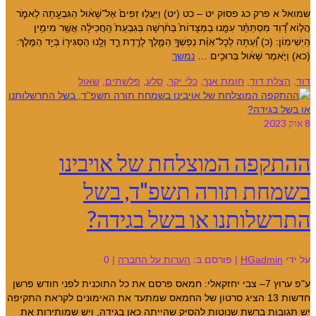
שמואל א פרק כג פסוק יט – כט (יט) וַיַּעֲל֤וּ זִפִים֙ אֶל־שָׁא֔וּל הַגִּבְעָ֖תָה לֵאמֹ֑ר
הֲל֣וֹא דָ֠וִד מִסְתַּתֵּ֨ר עִמָּ֤נוּ בַמְּצָדוֹת֙ בַּחֹ֔רְשָׁה בְּגִבְעַת֙ הַֽחֲכִילָ֔ה אֲשֶׁ֖ר מִימִ֥ין
הַיְשִׁימֽוֹן: (כ) וְ֠עַתָּה לְכָל־אַוַּ֨ת נַפְשְׁךָ֥ הַמֶּ֛לֶךְ לָרֶ֖דֶת רֵ֑ד וְלָ֥נוּ הַסְגִּיר֖וֹ בְּיַ֥ד הַמֶּֽלֶךְ:
(כא) וַיֹּ֣אמֶר שָׁא֔וּל בְּרוּכִ֥ים …
נמשך
דוד
,
הצלת דוד
,
חומת אנך
,
כלי יקר
,
סלע
,
פלשתים
,
שאול
8
אוק 2023
ההתקפה המוצלחת של אויבינו
בשמחת תורה תשפ"ד, בשל
התרשלותנו או בשל בגידה?
על ידי
HGadmin
|
פורסם ב:
הערות על החברה
|
0
ע"פ ערוץ 7– צבי יחזקאלי: חמאס פרסם את כל התוכנית לפני חודש פרשן
חדשות 13 הציג סרטון של החמאס שמתעד את האימונים לקראת התקיפה
יש תגובות ברשת שנוטות להסיק שהייתה כאן בגידה, ויש שמותירות את