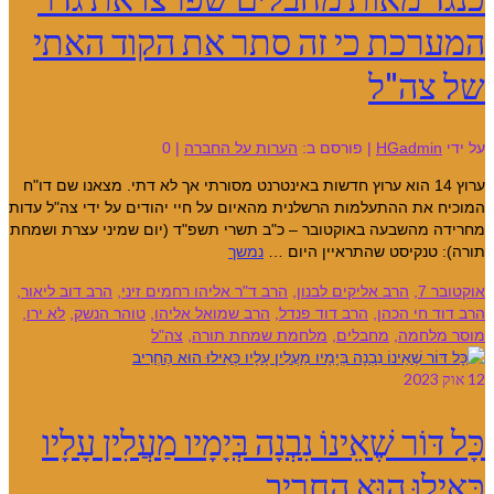
המערכת כי זה סתר את הקוד האתי
של צה"ל
על ידי
HGadmin
|
פורסם ב:
הערות על החברה
|
0
ערוץ 14 הוא ערוץ חדשות באינטרנט מסורתי אך לא דתי. מצאנו שם דו"ח
המוכיח את ההתעלמות הרשלנית מהאיום על חיי יהודים על ידי צה"ל עדות
מחרידה מהשבעה באוקטובר – כ"ב תשרי תשפ"ד (יום שמיני עצרת ושמחת
תורה): טנקיסט שהתראיין היום …
נמשך
אוקטובר 7
,
הרב אליקים לבנון
,
הרב ד"ר אליהו רחמים זיני
,
הרב דוב ליאור
,
הרב דוד חי הכהן
,
הרב דוד פנדל
,
הרב שמואל אליהו
,
טוהר הנשק
,
לא ירו
,
מוסר מלחמה
,
מחבלים
,
מלחמת שמחת תורה
,
צה"ל
12
אוק 2023
כָּל דּוֹר שֶׁאֵינוֹ נִבְנָה בְּיָמָיו מַעֲלִין עָלָיו
כְּאִילוּ הוּא הֶחְרִיב