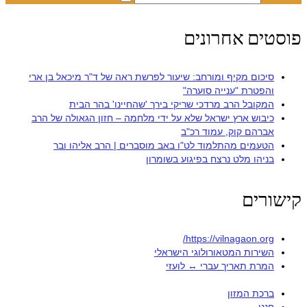
פוסטים אחרונים
סיכום מקיף ומורחב: שיעור לפרשת ראה של ד"ר מיכאל בן ארי
והפטרת "ענייה סוערה"
המקובל הרב מרדכי שריקי בירך 'שהחיינו' בהר הבית
כיבוש ארץ ישראל שלא על ידי מלחמה – חזון הגאולה של הרב
אברהם קוק, עמוד רכ"ב
הטעמים מהתלמוד לט"ו באב מוסברים | הרב אליהו ובר
בניהו מלט נרצח בפיגוע בשומרון
קישורים
https://vilnagaon.org/
השירות המטאורולוגי הישראלי
המרת תאריך עברי ↔ לועזי
ברכת המזון
חננו