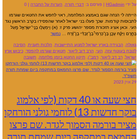
על ידי
HGadmin
|
פורסם ב:
דברי תורה
,
הערות על החברה
|
0
הייתה לי הנחה שגם באמצע המלחמה, ראוי לחפש את החטאים שגרמו
לתבוסות קודמות. שכך פעלו בני ישראל לאחר שהפסידו בקרב הראשון נגד
העי. וכאן אציג תזכורת מספר יהושע פרק ז: (א) וַיִּמְעֲל֧וּ בְנֵֽי־יִשְׂרָאֵ֛ל מַ֖עַל
בַּחֵ֑רֶם וַיִּקַּ֡ח עָכָ֣ן בֶּן־כַּרְמִי֩ בֶן־זַבְדִּ֨י בֶן־זֶ֜רַח …
נמשך
גאולה
,
הבגידה בארץ ישראל למנוע התיישבות
,
הלכות תענית
,
הסיבה
לטבח בעוטף עזה
,
העי
,
הרב דוב ליאור
,
חטאים שגרמו להפסד
,
כיבוש ארץ
ישראל
,
רב דב ליאור
,
רמב"ן
,
תיקון החטא בזמן מלחמה
,
תשובה
29
אוק 2023
חצי שעה או 40 דקות (לפי אלמוג
בוקר חדשות 13) לוחמי גולני הורחקו
מציר בורמה הסמוך לגדר. שם פרצו
החמאס במתקפה ביום שמחת תורה