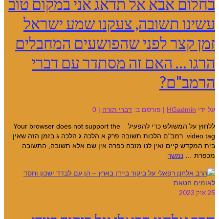
בחלום אבא אל תדאג אני במקום טוב
עשינו תשובה, צעקנו שמע ישראל
זמן קצר לפני שהפושעים המחבלים
הרגו … האם זה מסתדר עם דברי
הרמב"ם?
על ידי
HGadmin
|
פורסם ב:
דברי תורה
|
0
ללחוץ על המשולש כדי להפעיל Your browser does not support the
video tag. רמב"ם הלכות תשובה פרק א הלכה ג הלכה ג בזמן הזה שאין
בית המקדש קיים ואין לנו מזבח כפרה אין שם אלא תשובה, התשובה
מכפרת …
נמשך
25
אוק 2023