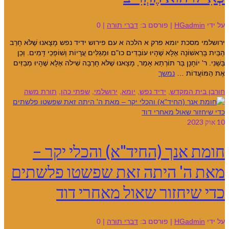
על ידי
HGadmin
|
פורסם ב:
דברי תורה
|
0
ירושלמי מסכת יומא פרק א הלכה א עם פירוש ידיד נפש מָצָאנוּ שֶׁלֹּא חָרַב
הַבַּיִת בָּרִאשׁוֹנָה אֶלָּא שֶׁהָיוּ עוֹבְדִים כו"ם וּמְגַלִּים עֲרָיוֹת וְשׁוֹפְכֵי דָּמִים. וְכֵן
בַּשֵׁנִי. ר' יוֹחָנָן בַּר תוֹרְתַא אָמַר, מָצָאנוּ שֶׁלֹּא חָרְבָה שִׁילֹה אֶלָּא שֶׁהָיוּ מְבַזִּים
אֶת הַמּוֹעֲדוֹת …
נמשך
חורבן בית המקדש
,
ידיד נפש
,
יומא
,
ירושלמי
,
שפתי כהן
,
תורת משה
10
אוק 2023
חומת אנך (החיד"א) והכלי יקר –
מאת ה' היתה זאת שפשטו פלשתים
כדי שיחזור שאול מאחרי דוד
על ידי
HGadmin
|
פורסם ב:
דברי תורה
|
0