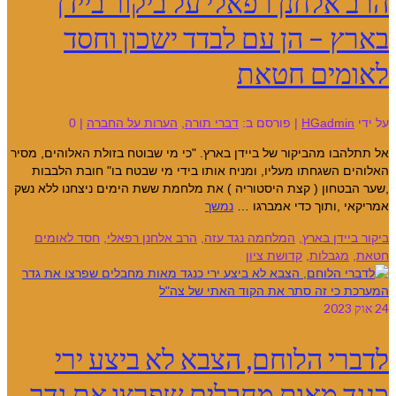
הרב אלחנן רפאלי על ביקור ביידן
בארץ – הן עם לבדד ישכון וחסד
לאומים חטאת
על ידי
HGadmin
|
פורסם ב:
דברי תורה
,
הערות על החברה
|
0
אל תתלהבו מהביקור של ביידן בארץ. "כי מי שבוטח בזולת האלוהים, מסיר
האלוהים השגחתו מעליו, ומניח אותו בידי מי שבטח בו" חובת הלבבות
,שער הבטחון ( קצת היסטוריה ) את מלחמת ששת הימים ניצחנו ללא נשק
אמריקאי ,ותוך כדי אמברגו …
נמשך
ביקור ביידן בארץ
,
המלחמה נגד עזה
,
הרב אלחנן רפאלי
,
חסד לאומים
חטאת
,
מגבלות
,
קדושת ציון
24
אוק 2023
לדברי הלוחם, הצבא לא ביצע ירי
כנגד מאות מחבלים שפרצו את גדר