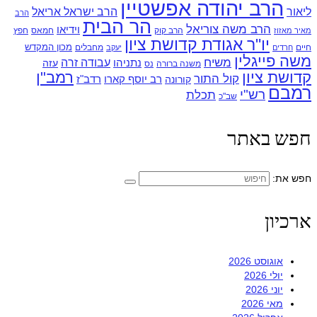
הרב יהודה אפשטיין
ליאור
הרב ישראל אריאל
הרב
הר הבית
הרב משה צוריאל
וידיאו
הרב קוק
חמאס
חפץ
מאיר מאזוז
יו"ר אגודת קדושת ציון
מכון המקדש
חיים
מחבלים
חרדים
יעקב
משה פייגלין
משיח
עבודה זרה
נתניהו
עזה
משנה ברורה
נס
קדושת ציון
רמב"ן
קול התור
רדב"ז
קורונה
רב יוסף קארו
רמבם
רש"י
תכלת
שב"כ
חפש באתר
חפש את:
ארכיון
אוגוסט 2026
יולי 2026
יוני 2026
מאי 2026