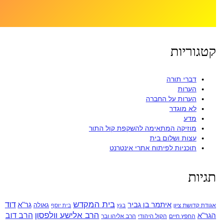
קטגוריות
דברי תורה
הערות
הערות על החברה
לא מוגדר
מדע
מוזיקה המתאימה להשקפת קול התור
עצות ושלום בית
תוכניות לפיתוח אתרי אינטרנט
תגיות
בית המקדש
דוד
איתמר בן גביר
גר"א
גאולה
אגודת קדושת ציון
בגץ
בית יוסף
הרב אלישע וולפסון
הרב דוב
הגר"א
החפץ חיים
הקול היהודי
הרב אליהו ובר