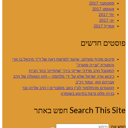
ספטמבר 2017
אוגוסט 2017
יולי 2017
יוני 2017
אפריל 2017
פוסטים חדשים
סיכום מקיף ומורחב: שיעור לפרשת ראה של ד"ר מיכאל בן ארי
והפטרת "ענייה סוערה"
המקובל הרב מרדכי שריקי בירך 'שהחיינו' בהר הבית
כיבוש ארץ ישראל שלא על ידי מלחמה – חזון הגאולה של הרב
אברהם קוק, עמוד רכ"ב
הטעמים מהתלמוד לט"ו באב מוסברים | הרב אליהו ובר
בניהו מלט נרצח בפיגוע בשומרון
Search This Site חפש באתר
חפש את: