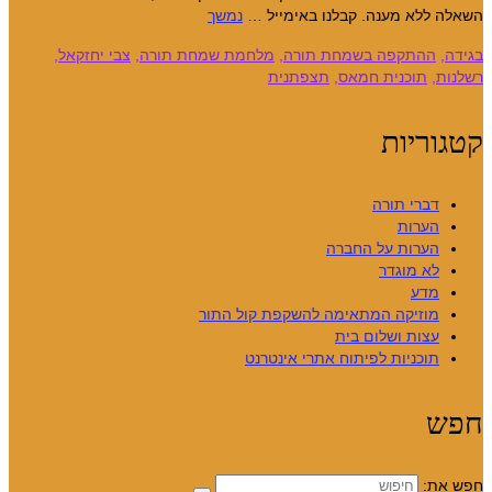
השאלה ללא מענה. קבלנו באימייל …
נמשך
בגידה
,
ההתקפה בשמחת תורה
,
מלחמת שמחת תורה
,
צבי יחזקאל
,
רשלנות
,
תוכנית חמאס
,
תצפתנית
קטגוריות
דברי תורה
הערות
הערות על החברה
לא מוגדר
מדע
מוזיקה המתאימה להשקפת קול התור
עצות ושלום בית
תוכניות לפיתוח אתרי אינטרנט
חפש
חפש את: