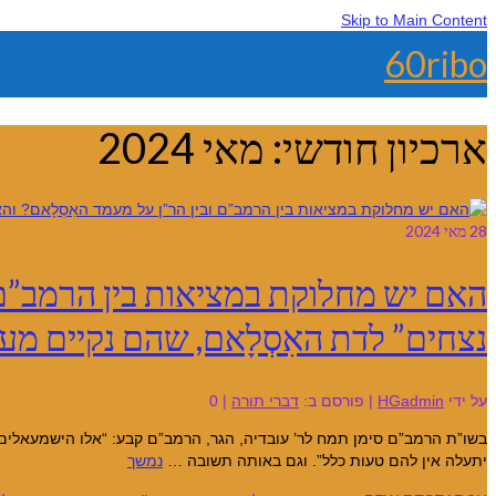
Skip to Main Content
60ribo
ארכיון חודשי: מאי 2024
28
מאי 2024
האם יש מחלוקת במציאות בין הרמב”ם 
נצחים” לדת האִסְלָאם, שהם נקיים מעו
על ידי
HGadmin
|
פורסם ב:
דברי תורה
|
0
בשו”ת הרמב”ם סימן תמח לר’ עובדיה, הגר, הרמב”ם קבע: “אלו הישמעאלים
יתעלה אין להם טעות כלל”. וגם באותה תשובה …
נמשך