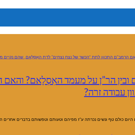
ובין הר”ן על מעמד האִסְלָאם? והאם
ון עבודה זרה?
 היום כולם טף ונשים נכרתה ע”ז מפיהם וטעותם וטפשותם בדברים אחרים הי