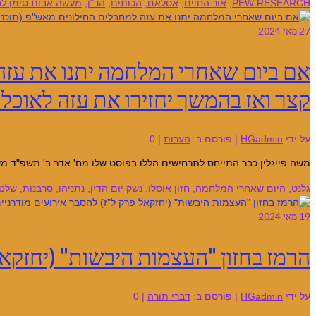
PEW RESEARCH
,
אור החיים
,
אסלאם
,
הכותים
,
הר"ן
,
מעשה אבות סימן לב
27
מאי 2024
אם ביום שאחרי המלחמה יתנו את עזה 
קצר ואז בהמשך יחזירו את עזה לאוכלו
על ידי
HGadmin
|
פורסם ב:
הערות
|
0
משה פייגלין כבר התייחס לתרחישים הללו בפוסט שלו מח' אדר ב' תשפ"ד משה פ
גלנט
,
היום שאחרי המלחמה
,
חזון אוסלו
,
נשק יום הדין
,
נתניהו
,
סרבנות
,
שלטו
19
מאי 2024
הרמז בחזון "העצמות היבשות" (יחזקאל
על ידי
HGadmin
|
פורסם ב:
דברי תורה
|
0