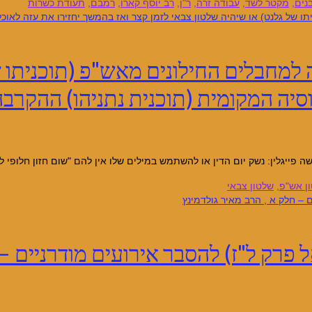
נים
,
מקטר לשד
,
עבודה זרה
,
ר"ן
,
רב יוסף קארו
,
רמבם
,
תעודת כשרות
למחבלים החילונים מאש"פ (תוכניתו של
סיה המקומית (תוכנית נתניהו) ההקרב
ייגלין: נשק יום הדין או להשתמש במילים שלו אין להם "שום חזון חלופי לחז
ן אש"פ
,
שלטון צבאי
 פרק ל"ז) להסבר אירועים מודרניים – 