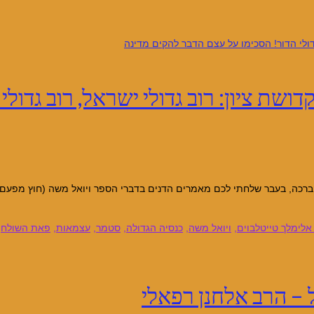
ושת ציון: רוב גדולי ישראל, רוב גדול
ם וברכה, בעבר שלחתי לכם מאמרים הדנים בדברי הספר ויואל משה (חוץ מפע
אלימלך טייטלבוים
,
ויואל משה
,
כנסיה הגדולה
,
סטמר
,
עצמאות
,
פאת השולחן
– הרב אלחנן רפאלי