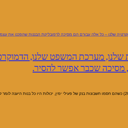
ת שלנו, מערכת המשפט שלנו, הדמוקרט
, מסיכה שכבר אפשר להסיר.
ארה”ב חוסמת חשבונות בנק ישראליים כ״ב בניסן ה׳תשפ״ד (אפריל 30, 2024) כשהם חסמו חשבונות בנק של פעילי ימי