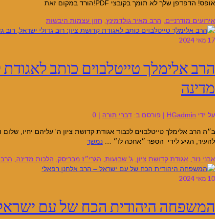
אופס! הדפדפן שלך לא תומך בקובצי PDF!הורד במקום זאת
אירועים מודרניים
,
הרב מאיר גולדמינץ
,
חזון עצמות היבשות
17
מאי 2024
הרב אלימלך טייטלבוים כותב לאגודת קד
מדינה
על ידי
HGadmin
|
פורסם ב:
דברי תורה
|
0
ב״ה הרב אלימלך טייטלבוים לכבוד אגודת קדושת ציון ה' עליהם יחיו, שלו
להעיר, הגיע לידי הספר ״אחכה לו״ …
נמשך
אבני נזר
,
אגודת קדושת ציון
,
ג' שבועות
,
הגרי״ז מבריסק
,
הלכות מדינה
,
הרב 
10
מאי 2024
המשפחה היהודית הכח של עם ישראל 