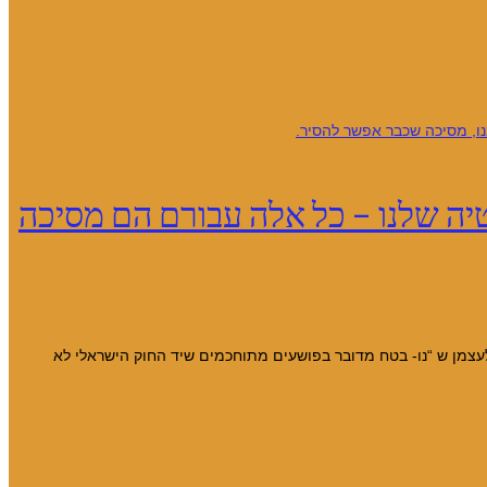
יה שלנו – כל אלה עבורם הם מסיכה
ן, יכולות היו כל בנות היענה לומר לעצמן ש “נו- בטח מדובר בפושעים מתוחכמים שיד החוק הישראלי לא