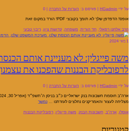
על ידי
HGadmin
|
פורסם ב:
הערות על החברה
|
0
אופס! הדפדפן שלך לא תומך בקובצי PDF! הורד במקום זאת
הרב אלחנן רפאלי
,
חד הורית
,
משפחה
,
קדושת ציון
,
ריבוי טבעי
1
מאי 2024
משה פייגלין: לא מעניינת אותם הכנס
לרפובליקת הבננות שהפכנו את עצמנו
על ידי
HGadmin
|
פורסם ב:
הערות על החברה
|
0
מצליחה לעצור והאמריקנים נחלצים לעזרתנו …
נמשך
אוסלו
,
ארה"ב
,
חשבונות הבנק
,
משה פייגלין
,
רפובליקת הבננות
קטגוריות