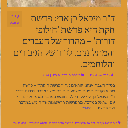
ד"ר מיכאל בן ארי: פרשת
19
יונ 2026
חקת היא פרשת 'חילופי
דורות' – מהדור של העבדים
והמתלוננים, לדור של הגיבורים
והלוחמים.
על ידי
HGadmin
|
פורסם ב:
דברי תורה
|
0
בס"ד השבת אנחנו קוראים את **פרשת חוקת** – פרשה
שהיא נקודת תפנית משמעותית בחומש במדבר. סיכום דברי
ד"ר מיכאל בן ארי על ידי AI חומש במדבר מספר את נדודי
עם ישראל במדבר. מהפרשות הראשונות של חומש במדבר
ועד פרשת …
נמשך
ד"ר מיכאל בן ארי
,
דור של הגיבורים
,
המעבר מדור המדבר
,
הנחש הנחושת – להוציא את