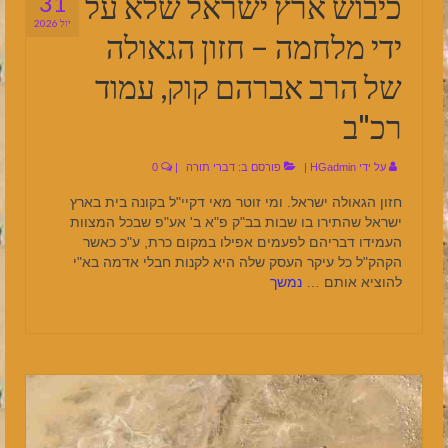
כיבוש ארץ ישראל שלא על
31
יול 2026
ידי מלחמה – חזון הגאולה
של הרב אברהם קוק, עמוד
רכ"ב
על ידי
HGadmin
|
פורסם ב:
דברי תורה
|
0
חזון הגאולה ישראל. ומי זוטר מאי דקיי"ל בקונה בית בארץ
ישראל שהתירו בו שבות בב"ק פ"א ב' אע"פ שבכל המצוות
העמידו דבריהם לפעמים אפילו במקום כרת, ע"כ כאשר
הקהק"ל כל עיקר העסק שלה היא לקנות חבלי אדמה בא"י
להוציא אותם …
נמשך