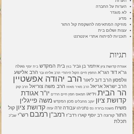
הערות
הערות על החברה
לא מוגדר
מדע
מוזיקה המתאימה להשקפת קול התור
עצות ושלום בית
תוכניות לפיתוח אתרי אינטרנט
תגיות
בית המקדש
איתמר בן גביר
גאולה
אגודת קדושת ציון
בגץ
בית יוסף
דוד
הרב אלישע
גר"א
הגר"א
החפץ חיים
הקול היהודי
הרב אליהו ובר
הרב יהודה אפשטיין
וולפסון
הרב דוב ליאור
הרב משה צוריאל
הרב ישראל אריאל
הרב קוק
הרב מאיר מאזוז
הר הבית
יו"ר אגודת
וידיאו
חמאס
חפץ חיים
חרדים
קדושת ציון
משה פייגלין
מכון המקדש
מחבלים
יעקב
קדושת ציון
קול
משיח
עבודה זרה
נתניהו
עזה
משנה ברורה
נס
רמבם
רמב"ן
רש"י
התור
רדב"ז
קורונה
רב יוסף קארו
שב"כ
תכלת