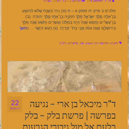
על ידי
HGadmin
|
פורסם ב:
דברי תורה
|
0
מלכים ב פרק יח פסוק א – ח (א) וַֽיְהִי֙ בִּשְׁנַ֣ת שָׁלֹ֔שׁ לְהוֹשֵׁ֥עַ
בֶּן־אֵלָ֖ה מֶ֣לֶךְ יִשְׂרָאֵ֑ל מָלַ֛ךְ חִזְקִיָּ֥ה בֶן־אָחָ֖ז מֶ֥לֶךְ יְהוּדָֽה: (ב)
בֶּן־עֶשְׂרִ֨ים וְחָמֵ֤שׁ שָׁנָה֙ הָיָ֣ה בְמָלְכ֔וֹ וְעֶשְׂרִ֤ים וָתֵ֙שַׁע֙ שָׁנָ֔ה מָלַ֖ךְ
בִּירוּשָׁלִָ֑ם וְשֵׁ֣ם אִמּ֔וֹ אֲבִ֖י בַּת־ זְכַרְיָֽה: (ג) וַיַּ֥עַשׂ הַיָּשָׁ֖ר …
נמשך
חזקיהו
,
מלחמה דרך הטבע
,
עזה
,
פלשתים
,
רלב"ג
ד"ר מיכאל בן ארי – נגיעה
22
יונ 2026
בפרשה | פרשת בלק – בלק
בלעם אל מול גיבורי הגבעות,