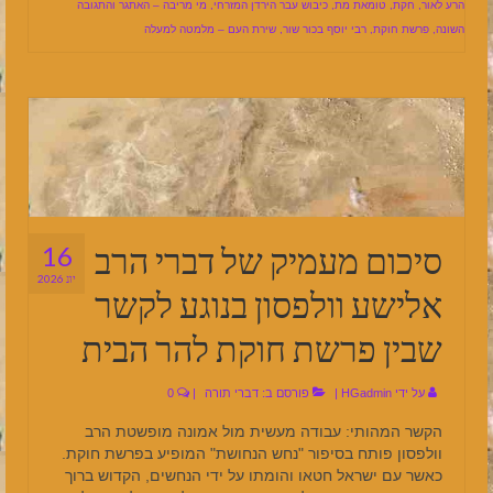
הרע לאור
,
חקת
,
טומאת מת
,
כיבוש עבר הירדן המזרחי
,
מי מריבה – האתגר והתגובה
השונה
,
פרשת חוקת
,
רבי יוסף בכור שור
,
שירת העם – מלמטה למעלה
סיכום מעמיק של דברי הרב
16
יונ 2026
אלישע וולפסון בנוגע לקשר
שבין פרשת חוקת להר הבית
על ידי
HGadmin
|
פורסם ב:
דברי תורה
|
0
הקשר המהותי: עבודה מעשית מול אמונה מופשטת הרב
וולפסון פותח בסיפור "נחש הנחושת" המופיע בפרשת חוקת.
כאשר עם ישראל חטאו והומתו על ידי הנחשים, הקדוש ברוך