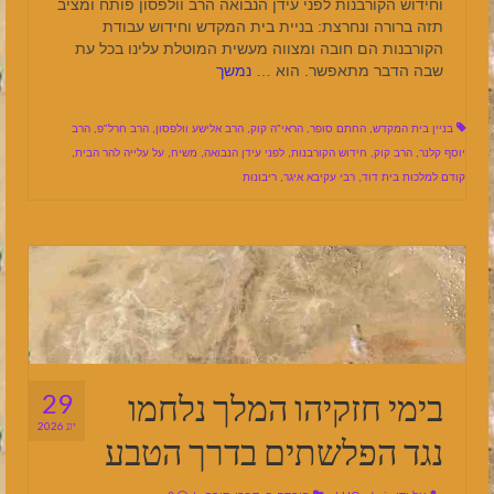
וחידוש הקורבנות לפני עידן הנבואה הרב וולפסון פותח ומציב
תזה ברורה ונחרצת: בניית בית המקדש וחידוש עבודת
הקורבנות הם חובה ומצווה מעשית המוטלת עלינו בכל עת
שבה הדבר מתאפשר. הוא …
נמשך
בניין בית המקדש
,
החתם סופר
,
הראי"ה קוק
,
הרב אלישע וולפסון
,
הרב חרל"פ
,
הרב
יוסף קלנר
,
הרב קוק
,
חידוש הקורבנות
,
לפני עידן הנבואה
,
משיח
,
על עלייה להר הבית
,
קודם למלכות בית דוד
,
רבי עקיבא איגר
,
ריבונות
בימי חזקיהו המלך נלחמו
29
יונ 2026
נגד הפלשתים בדרך הטבע