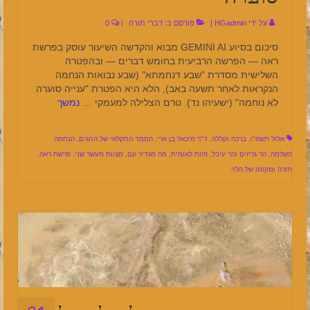
על ידי
HGadmin
|
פורסם ב:
דברי תורה
|
0
סיכום בסיוע GEMINI AI מבוא והקדשה השיעור עוסק בפרשת
ראה — הפרשה הרביעית בחומש דברים — ובהפטרה
השלישית מסדרת "שבע דנחמתא" (שבע נבואות הנחמה
הנקראות לאחר תשעה באב), הלא היא הפטרת "ענייה סוערה
לא נוחמה" (ישעיהו נד). טרם הצלילה למעמקי …
נמשך
אלול תשפ"ו
,
ברכה וקללה
,
ד"ר מיכאל בן ארי
,
הממד החקלאי של החגים
,
הנחמה
השלמה
,
הר גריזים והר עיבל
,
זהות לאומית
,
מה מגדיר עם
,
מצוות מעשר שני
,
פרשת ראה
,
תורה ומקומו של הלוי