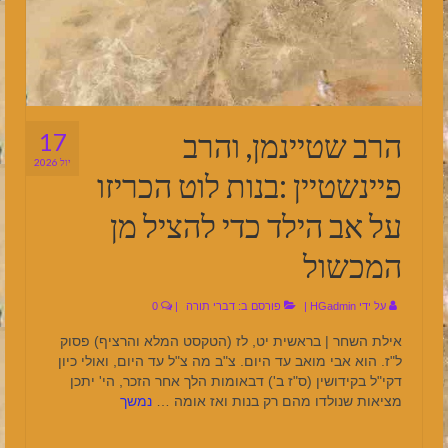
הרב שטיינמן, והרב
17
יול 2026
פיינשטיין :בנות לוט הכריזו
על אב הילד כדי להציל מן
המכשול
על ידי
HGadmin
|
פורסם ב:
דברי תורה
|
0
אילת השחר | בראשית יט, לז (הטקסט המלא והרציף) פסוק
ל"ז. הוא אבי מואב עד היום. צ"ב מה צ"ל עד היום, ואולי כיון
דקי"ל בקידושין (ס"ז ב') דבאומות הלך אחר הזכר, הי' יתכן
מציאות שנולדו מהם רק בנות ואז אומה …
נמשך