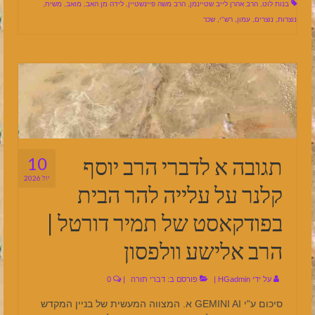
בנות לוט
,
הרב אהרן לייב שטיינמן
,
הרב משה פיינשטיין
,
לידה מן האב
,
מואב
,
משיח
,
נוצרות
,
נוצרים
,
עמון
,
רש"י
,
שכר
תגובה א לדברי הרב יוסף
10
יול 2026
קלנר על עלייה להר הבית
בפודקאסט של תמיר דורטל |
הרב אלישע וולפסון
על ידי
HGadmin
|
פורסם ב:
דברי תורה
|
0
סיכום ע"י GEMINI AI א. המצווה המעשית של בניין המקדש