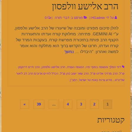
הרב אלישע וולפסון
על ידי
HGadmin
|
פורסם ב:
דברי תורה
|
0
להלן סיכום מפורט ומובנה של שיעורו של הרב אלישע וולפסון,
ע"י GEMINI AI. פתיחה: מחלוקת קורח ועדתו והתעוררות
הקצף הרב פותח בתזכורת מפרשת קורח. בעקבות המרד של
קורח ועדתו, חרונו של הקדוש ברוך הוא מתלקח והוא אומר
למשה ואהרון: "היבדלו …
נמשך
דוד המלך והמגפה בסוף ימיו
,
המגפה נעצרה
,
הרב אלישע וולפסון
,
הרב חיים דרוקמן
זצ"ל
,
הרב מרדכי אליהו זצ"ל
,
הרב שאר ישוב כהן זצ"ל
,
ויבדל לחיים ארוכים הרב דב ליאור
שליט"א.
,
מדוע צרות באות על ישראל
,
רמב"ן
Posts
»
39
…
4
3
2
1
pagination
קטגוריות