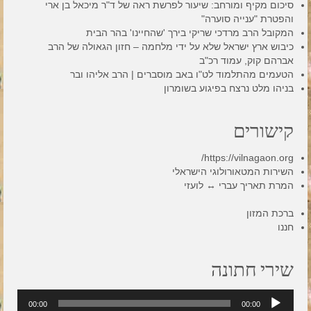
סיכום מקיף ומורחב: שיעור לפרשת ראה של ד"ר מיכאל בן ארי
והפטרת "ענייה סוערה"
המקובל הרב מרדכי שריקי בירך 'שהחיינו' בהר הבית
כיבוש ארץ ישראל שלא על ידי מלחמה – חזון הגאולה של הרב
אברהם קוק, עמוד רכ"ב
הטעמים מהתלמוד לט"ו באב מוסברים | הרב אליהו ובר
בניהו מלט נרצח בפיגוע בשומרון
קישורים
https://vilnagaon.org/
השירות המטאורולוגי הישראלי
המרת תאריך עברי ↔ לועזי
ברכת המזון
חננו
שירי חתונה
נגן
00:00
00:00
אודיו