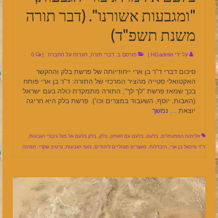
"ומגבעות אשורנו". (דבר תורה
משנת תשפ"ד)
על ידי
HGadmin
|
פורסם ב:
דברי תורה
,
הערות על החברה
|
0
סיכום דברי ד"ר בן ארי ייחודיותה של פרשת בלק וההקשר
האקטואלי סטייה מהציר המרכזי של התורה: ד"ר בן ארי פותח
בכך שמאז פרשת "לך לך", התורה מתמקדת כולה בעם ישראל
(האבות, יוסף, השעבוד במצרים וכו'). פרשת בלק היא חריגה
יוצאת …
נמשך
אלימות המתנחלים
,
בלעם
,
בלעם עם האתון
,
בלק
,
בלק בלעם אל מול גיבורי הגבעות
,
ד"ר מיכאל בן ארי
,
היבדלות
,
מעצרים מנהליים ליהודים
,
נוער הגבעות
,
נרטיב שקרי
,
תמיכה