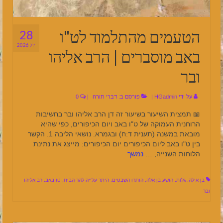
הטעמים מהתלמוד לט"ו
28
יול 2026
באב מוסברים | הרב אליהו
ובר
על ידי
HGadmin
|
פורסם ב:
דברי תורה
|
0
📖 תמצית השיעור בשיעור זה דן הרב אליהו ובר בחשיבות
הרוחנית העמוקה של ט"ו באב ויום הכיפורים, כפי שהיא
מובאת במשנה (תענית ד:ח) ובגמרא. נושאי הליבה 1. הקשר
בין ט"ו באב ליום הכיפורים יום הכיפורים: מייצג את נתינת
הלוחות השנייה, …
נמשך
בן אילה
,
גלות
,
הושע בן אלה
,
הותרו השבטים
,
היתר עלייה להר הבית
,
טו באב
,
רב אליהו
ובר