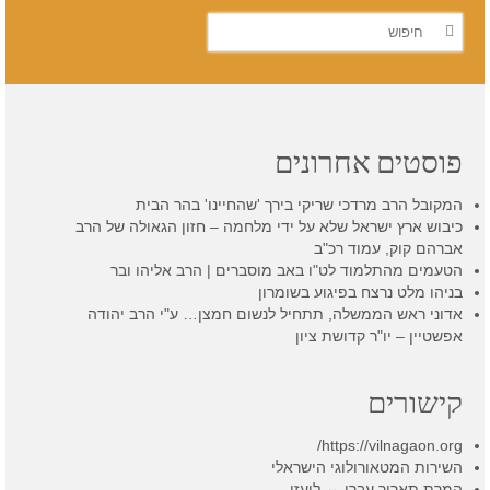
חפש
את:
פוסטים אחרונים
המקובל הרב מרדכי שריקי בירך 'שהחיינו' בהר הבית
כיבוש ארץ ישראל שלא על ידי מלחמה – חזון הגאולה של הרב
אברהם קוק, עמוד רכ"ב
הטעמים מהתלמוד לט"ו באב מוסברים | הרב אליהו ובר
בניהו מלט נרצח בפיגוע בשומרון
אדוני ראש הממשלה, תתחיל לנשום חמצן… ע"י הרב יהודה
אפשטיין – יו"ר קדושת ציון
קישורים
https://vilnagaon.org/
השירות המטאורולוגי הישראלי
המרת תאריך עברי ↔ לועזי