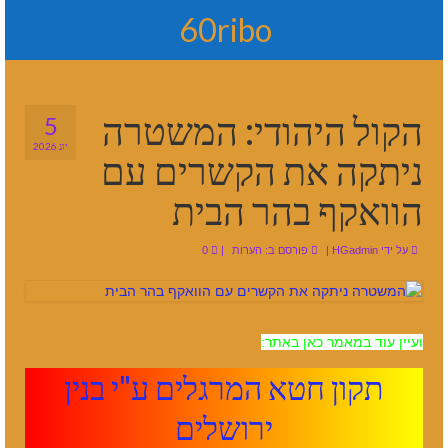
60ribo
הקול היהודי: המשטרה
5
יונ 2026
ניתקה את הקשרים עם
הוואקף בהר הבית
על ידי
HGadmin
|
פורסם ב:
הערות
|
0
ועיין עוד במאמר כאן באתר:
תקון חטא המרגלים ע"י בנין
ירושלים