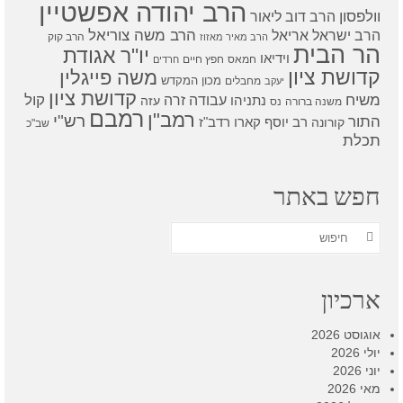
הרב יהודה אפשטיין
וולפסון
הרב דוב ליאור
הרב משה צוריאל
הרב ישראל אריאל
הרב קוק
הרב מאיר מאזוז
הר הבית
יו"ר אגודת
וידיאו
חמאס
חפץ חיים
חרדים
קדושת ציון
משה פייגלין
מכון המקדש
מחבלים
יעקב
קדושת ציון
קול
משיח
עבודה זרה
נתניהו
עזה
משנה ברורה
נס
רמבם
רמב"ן
רש"י
התור
רדב"ז
קורונה
רב יוסף קארו
שב"כ
תכלת
חפש באתר
חפש
את:
ארכיון
אוגוסט 2026
יולי 2026
יוני 2026
מאי 2026