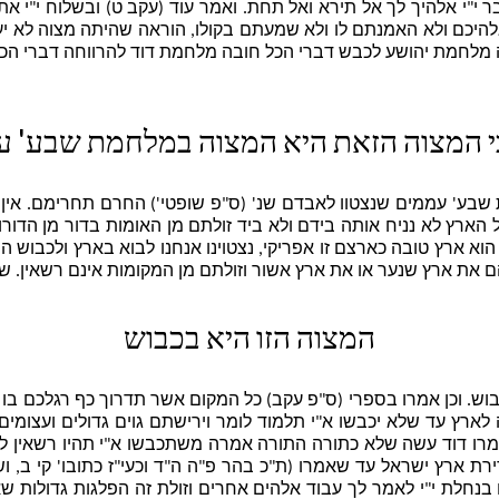
ר י"י אלהיך לך אל תירא ואל תחת. ואמר עוד (עקב ט) ובשלוח י"י
להיכם ולא האמנתם לו ולא שמעתם בקולו, הוראה שהיתה מצוה לא יעוד
מלחמת יהושע לכבש דברי הכל חובה מלחמת דוד להרווחה דברי הכל רשו
 המצוה הזאת היא המצוה במלחמת שבע' ע
ע' עממים שנצטוו לאבדם שנ' (ס"פ שופטי') החרם תחרימם. אין הד
הארץ לא נניח אותה בידם ולא ביד זולתם מן האומות בדור מן הדורו
 הוא ארץ טובה כארצם זו אפריקי, נצטוינו אנחנו לבוא בארץ ולכבוש ה
ם את ארץ שנער או את ארץ אשור וזולתם מן המקומות אינם רשאין. שנ
המצוה הזו היא בכבוש
ש. וכן אמרו בספרי (ס"פ עקב) כל המקום אשר תדרוך כף רגלכם בו 
ארץ עד שלא יכבשו א"י תלמוד לומר וירישתם גוים גדולים ועצומים
אמרו דוד עשה שלא כתורה התורה אמרה משתכבשו א"י תהיו רשאין לכב
ירת ארץ ישראל עד שאמרו (ת"כ בהר פ"ה ה"ד וכעי"ז כתובו' קי ב, 
 בנחלת י"י לאמר לך עבוד אלהים אחרים וזולת זה הפלגות גדולות 