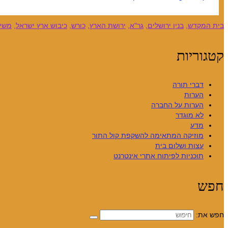
בית המקדש
,
בנין ירושלים
,
גר"א
,
ירושת הארץ
,
כורש
,
כיבוש ארץ ישראל
,
משיח
קטגוריות
דברי תורה
הערות
הערות על החברה
לא מוגדר
מדע
מוזיקה המתאימה להשקפת קול התור
עצות ושלום בית
תוכניות לפיתוח אתרי אינטרנט
חפש
חפש את: