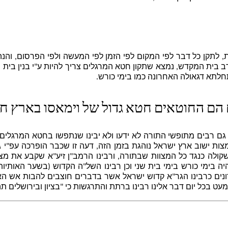
ת, לתקן כל דבר לפי המקום לפי הזמן לפי המעשה ולפי הפרסום, וה
ב בית המקדש, נמצא שתקון חטא המרגלים צריך להיות ע"י בנין בית ה
תחלתא דגאולה האחרונה כמו בימי כורש.
 הם החוטאים חטא גדול של וימאסו בארץ ח
ם רבים מתופשי התורה לא ידעו ולא יבינו שנתפשו בחטא המרגלים,
 ישוב ארץ ישראל נוהגת בזמן הזה, דעה זו שכבר הופרכה עפ"י גאו
שקולה כנגד כל המצוות שבתורה, ורבינו הרמב"ן זיע"א שקבע את מ
ה בימי כורש בימי בית שני וכן רבינו השל"ה הקדוש (בשער האותיו
נים כרבינו הגר"א קדוש ישראל אשר בדברים חוצבים להבות אש האיץ 
עט בכל יום דבר אלינו רבינו ברתת והתרגשות כי "בציון ובירושלים ת