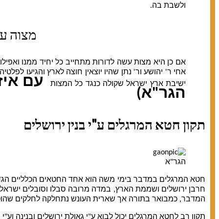
ולשבת בה.
מצוה עש
אם כן היא מצות עשה לדורות מתחייב כל יחיד ממנו ואפילו 
אחי ר' יהושע ור' נתן שהיו יוצאין חוצה לארץ והגיעו לפל
עם איזו
ישיבת ארץ ישראל שקולה כנגד כל המצות
הגר"א)
תקון חטא המרגלים ע"י בנין ירושלים
הגר"א
חטא המרגלים במדבר בימי משה הוא אחד החטאים הכלליים הגדולי
חרבן ירושלים ושממת הארץ, במדה מרובה סבלו וסובלים ישראל
המדבר, כמבואר בתורה אך שארית העונש נתחלקה לחלקים שהוטלו
תקון רב לחטא המרגלים יכול לבוא ע"י גאולת ירושלים ובנינה וע"י 