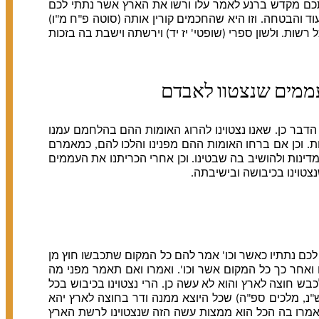
 אתכם מקדש ברנע לאמר עלו ורשו את הארץ אשר נתתי לכם
 והבטחה. וזו היא שהחכמים קורין אותה (סוטה פ"ח מ"ו)
ת. ולשון ספרי (שופטי' יז יד) וירשתה וישבת בה בזכות
ממים שנצטוו לאבדם
בר כן. שאנו נצטוינו להרוג האומות ההם בהלחמם עמנו
ת. וכן אם ברחו האומות ההם מפנינו והלכו להם, כמאמרם
מדינות ולהושיב בה שבטינו. וכן אחרי הכריתנו את העממים
צטוינו בכיבושה ובישיבתה.
לכם נתתיו כאשר וכו' אמר להם כל המקום שתכבשו חוץ מן
 ואחר כך כל המקום אשר וכו'. ואמרו ואם תאמר מפני מה
ש חוצה לארץ והוא לא עשה כן. הרי נצטוינו בכיבוש בכל
וש"נ, מלכים ספ"ה) שכל היוצא ממנה ודר בחוצה לארץ יהא
שאמרו בה הכל הוא ממצות עשה הזה שנצטוינו לרשת הארץ