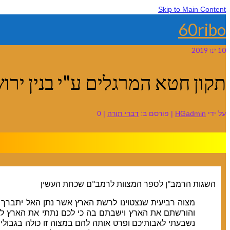
Skip to Main Content
60ribo
10
ינו 2019
תקון חטא המרגלים ע"י בנין ירו
על ידי
HGadmin
|
פורסם ב:
דברי תורה
|
0
השגות הרמב"ן לספר המצוות לרמב"ם שכחת העשין
מצוה רביעית שנצטוינו לרשת הארץ אשר נתן האל יתברך וי
והורשתם את הארץ וישבתם בה כי לכם נתתי את הארץ לרש
נשבעתי לאבותיכם ופרט אותה להם במצוה זו כולה בגבוליה 