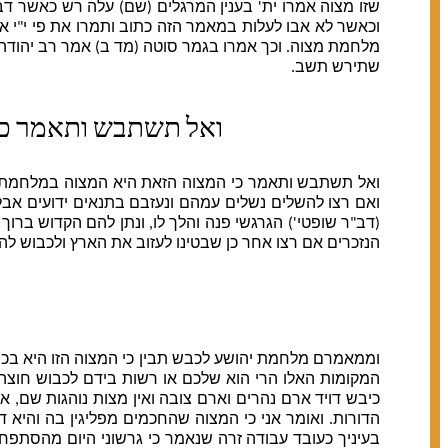
שזו מצוה אמרו ית' בענין המרגלים (שם) עלה רש כאשר דב
וכאשר לא אבו לעלות במאמר הזה כתוב ותמרו את פי י"י א
מלחמת מצוה. וכך אמרו בגמר סוטה (מד ב) אמר רב יהודה 
שתירש תשב.
ואל תשתבש ותאמר כי
ואל תשתבש ותאמר כי המצוה הזאת היא המצוה במלחמת שב
ואם רצו להשלים נשלים עמהם ונעזבם בתנאים ידועים אבל 
(דב"ר שופטי') הגרגשי פנה והלך לו, ונתן להם הקדוש ברוך
הנזכרים אם רצו אחר כן שבטינו לעזוב את הארץ ולכבוש לה
וממאמרם מלחמת יהושע לכבש תבין כי המצוה הזו היא בכבו
המקומות האלו הרי הוא שלכם או רשות בידם לכבוש חוצה ל
כיבש דויד ארם נהרים וארם צובה ואין מצות נוהגות שם, 
הדורות. ואומר אני כי המצוה שהחכמים מפליגין בה והיא ד
בעיניך כעובד עבודה זרה שנאמר כי גרשוני היום מהסתפח