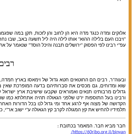
אלוקים ומדה כנגד מדה היא הן לחוב והן לזכות, תקן במה שפגמ
"ויבכו העם בלילה ההוא" אותו לילה היה ליל תשעה באב, שבו נחר
עפ"י רבינו לפי הפסוק "ירושלים תבנה והיכל הוסד" שנאמר על א
רבים
ובעוה"ר, רבים הם החוטאים חטא גדול של וימאסו בארץ חמדה, ג
שוא ומדוחים, גם מכסים את סברותיהם בדעה המופרכת שאין מצות
גדולים מרבותינו תנאים ואמוראים שקבעו שישיבת ארץ ישראל 
ורבינו בעל התוספות יו"ט שלפני הגאולה תהיה אתחלתא כמו שהי
הקדושה של מצוה אף לרגע אחד ומי גדול לנו בכל הדורות האחרו
תלמידיו להחיש את קץ המגולה לקרב קץ הגאולה ע"י ישוב אר"י, כמ
חבר מביא חבר. המאמר בכתובת :
https://60ribo.org.il/binyan/