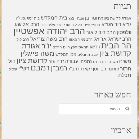
תגיות
בית המקדש
איתמר בן גביר
גאולה
אגודת קדושת ציון
בגץ
בית יוסף
דוד
הרב אלישע
גר"א
הגר"א
החפץ חיים
הקול היהודי
הרב אליהו ובר
הרב יהודה אפשטיין
וולפסון
הרב דוב ליאור
הרב משה צוריאל
הרב ישראל אריאל
הרב קוק
הרב מאיר מאזוז
הר הבית
יו"ר אגודת
וידיאו
חמאס
חפץ חיים
חרדים
קדושת ציון
משה פייגלין
מכון המקדש
מחבלים
יעקב
קדושת ציון
קול
משיח
עבודה זרה
נתניהו
עזה
משנה ברורה
נס
רמבם
רמב"ן
רש"י
התור
רדב"ז
קורונה
רב יוסף קארו
שב"כ
תכלת
חפש באתר
חפש
את:
ארכיון