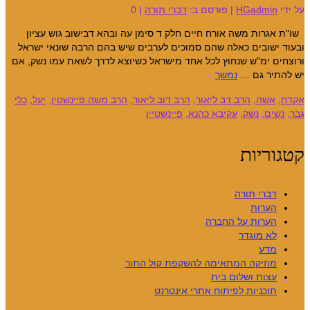
על ידי
HGadmin
|
פורסם ב:
דברי תורה
|
0
שו"ת אגרות משה אורח חיים חלק ד סימן עה ובהא דבישוב גוש עציון
ובעוד ישובים כאלה שהם סמוכים לערבים שיש בהם הרבה שונאי ישראל
ורוצחים ימ"ש שנחוץ לכל אחד מישראל כשיוצא לדרך לשאת עמו נשק, אם
יש להתיר גם …
נמשך
אקדח
,
אשה
,
הרב דב ליאור
,
הרב דוב ליאור
,
הרב משה פיינשטין
,
יעל
,
כלי
גבר
,
נשים
,
נשק
,
עקיבא כהנא
,
פיינשטיין
קטגוריות
דברי תורה
הערות
הערות על החברה
לא מוגדר
מדע
מוזיקה המתאימה להשקפת קול התור
עצות ושלום בית
תוכניות לפיתוח אתרי אינטרנט