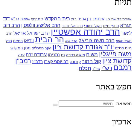
תגיות
בית המקדש
דוד
איתמר בן גביר
גר"א
גאולה
אגודת קדושת ציון
בגץ
בית יוסף
הרב אלישע וולפסון
הרב דוב
הגר"א
החפץ חיים
הקול היהודי
הרב אליהו ובר
הרב יהודה אפשטיין
ליאור
הרב ישראל אריאל
הרב
הר הבית
הרב משה צוריאל
וידיאו
הרב קוק
חמאס
חפץ
מאיר מאזוז
יו"ר אגודת קדושת ציון
מכון המקדש
חיים
מחבלים
חרדים
יעקב
משה פייגלין
משיח
עבודה זרה
נתניהו
עזה
משנה ברורה
נס
קדושת ציון
רמב"ן
קול התור
רדב"ז
קורונה
רב יוסף קארו
רמבם
רש"י
תכלת
שב"כ
חפש באתר
חפש את:
ארכיון