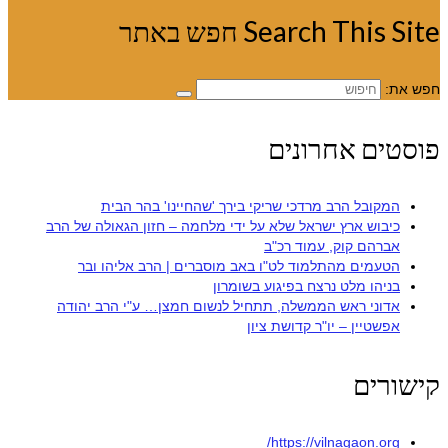
Search This Site חפש באתר
חפש את:
פוסטים אחרונים
המקובל הרב מרדכי שריקי בירך 'שהחיינו' בהר הבית
כיבוש ארץ ישראל שלא על ידי מלחמה – חזון הגאולה של הרב
אברהם קוק, עמוד רכ"ב
הטעמים מהתלמוד לט"ו באב מוסברים | הרב אליהו ובר
בניהו מלט נרצח בפיגוע בשומרון
אדוני ראש הממשלה, תתחיל לנשום חמצן… ע"י הרב יהודה
אפשטיין – יו"ר קדושת ציון
קישורים
https://vilnagaon.org/