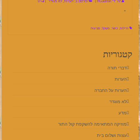
על ידי
HGadmin
|
פורסם ב:
הערות
,
לא מוגדר
|
0
"
חיילות
,
כושר
,
משקל
,
פציעות
קטגוריות
דברי תורה
הערות
הערות על החברה
לא מוגדר
מדע
מוזיקה המתאימה להשקפת קול התור
עצות ושלום בית