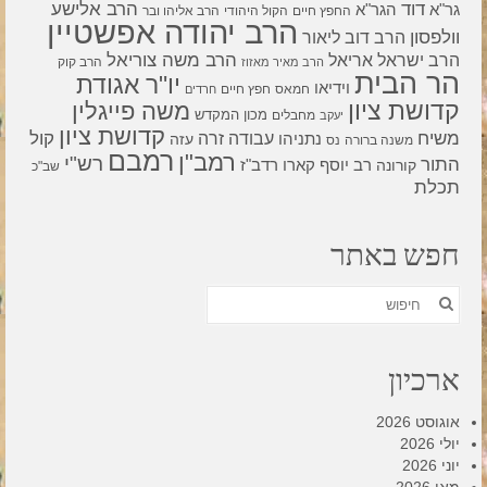
דוד
הרב אלישע
גר"א
הגר"א
החפץ חיים
הקול היהודי
הרב אליהו ובר
הרב יהודה אפשטיין
וולפסון
הרב דוב ליאור
הרב משה צוריאל
הרב ישראל אריאל
הרב קוק
הרב מאיר מאזוז
הר הבית
יו"ר אגודת
וידיאו
חמאס
חפץ חיים
חרדים
קדושת ציון
משה פייגלין
מכון המקדש
מחבלים
יעקב
קדושת ציון
קול
משיח
עבודה זרה
נתניהו
עזה
משנה ברורה
נס
רמבם
רמב"ן
רש"י
התור
רדב"ז
קורונה
רב יוסף קארו
שב"כ
תכלת
חפש באתר
חפש
את:
ארכיון
אוגוסט 2026
יולי 2026
יוני 2026
מאי 2026