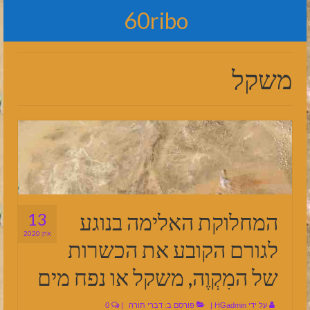
60ribo
משקל
המחלוקת האלימה בנוגע
13
אוק 2020
לגורם הקובע את הכשרות
של המִקְוֶה, משקל או נפח מים
על ידי
HGadmin
|
פורסם ב:
דברי תורה
|
0