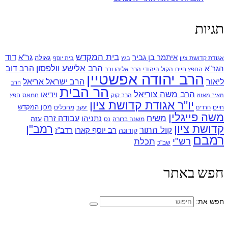
תגיות
בית המקדש
דוד
איתמר בן גביר
גר"א
גאולה
אגודת קדושת ציון
בגץ
בית יוסף
הרב אלישע וולפסון
הרב דוב
הגר"א
החפץ חיים
הקול היהודי
הרב אליהו ובר
הרב יהודה אפשטיין
ליאור
הרב ישראל אריאל
הרב
הר הבית
הרב משה צוריאל
וידיאו
הרב קוק
חמאס
חפץ
מאיר מאזוז
יו"ר אגודת קדושת ציון
מכון המקדש
חיים
מחבלים
חרדים
יעקב
משה פייגלין
משיח
עבודה זרה
נתניהו
עזה
משנה ברורה
נס
קדושת ציון
רמב"ן
קול התור
רדב"ז
קורונה
רב יוסף קארו
רמבם
רש"י
תכלת
שב"כ
חפש באתר
חפש את: