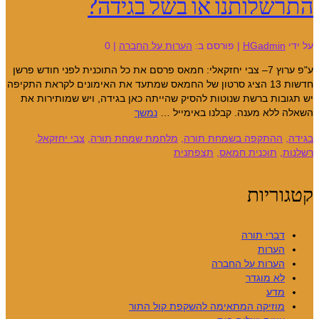
התרשלותנו או בשל בגידה?
על ידי
HGadmin
|
פורסם ב:
הערות על החברה
|
0
ע"פ ערוץ 7– צבי יחזקאלי: חמאס פרסם את כל התוכנית לפני חודש פרשן
חדשות 13 הציג סרטון של החמאס שמתעד את האימונים לקראת התקיפה
יש תגובות ברשת שנוטות להסיק שהייתה כאן בגידה, ויש שמותירות את
השאלה ללא מענה. קבלנו באימייל …
נמשך
בגידה
,
ההתקפה בשמחת תורה
,
מלחמת שמחת תורה
,
צבי יחזקאל
,
רשלנות
,
תוכנית חמאס
,
תצפתנית
קטגוריות
דברי תורה
הערות
הערות על החברה
לא מוגדר
מדע
מוזיקה המתאימה להשקפת קול התור