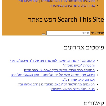
הטעמים מהתלמוד לט"ו באב מוסברים | הרב אליהו ובר
בניהו מלט נרצח בפיגוע בשומרון
Search This Site חפש באתר
חפש את:
פוסטים אחרונים
סיכום מקיף ומורחב: שיעור לפרשת ראה של ד"ר מיכאל בן ארי
והפטרת "ענייה סוערה"
המקובל הרב מרדכי שריקי בירך 'שהחיינו' בהר הבית
כיבוש ארץ ישראל שלא על ידי מלחמה – חזון הגאולה של הרב
אברהם קוק, עמוד רכ"ב
הטעמים מהתלמוד לט"ו באב מוסברים | הרב אליהו ובר
בניהו מלט נרצח בפיגוע בשומרון
קישורים