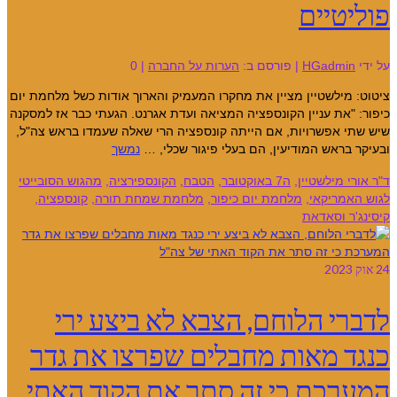
פוליטיים
על ידי
HGadmin
|
פורסם ב:
הערות על החברה
|
0
ציטוט: מילשטיין מציין את מחקרו המעמיק והארוך אודות כשל מלחמת יום
כיפור: "את עניין הקונספציה המציאה ועדת אגרנט. הגעתי כבר אז למסקנה
שיש שתי אפשרויות, אם הייתה קונספציה הרי שאלה שעמדו בראש צה"ל,
ובעיקר בראש המודיעין, הם בעלי פיגור שכלי, …
נמשך
ד"ר אורי מילשטיין
,
ה7 באוקטובר
,
הטבח
,
הקונספירציה
,
מהגוש הסובייטי
לגוש האמריקאי
,
מלחמת יום כיפור
,
מלחמת שמחת תורה
,
קונספציה
,
קיסינג'ר וסאדאת
24
אוק 2023
לדברי הלוחם, הצבא לא ביצע ירי
כנגד מאות מחבלים שפרצו את גדר
המערכת כי זה סתר את הקוד האתי