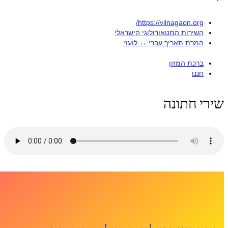
https://vilnagaon.org/
השירות המטאורולוגי הישראלי
המרת תאריך עברי ↔ לועזי
ברכת המזון
חננו
שירי חתונה