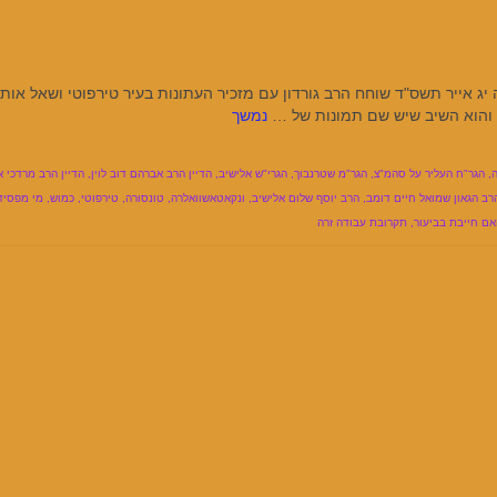
שה יג אייר תשס"ד שוחח הרב גורדון עם מזכיר העתונות בעיר טירפוטי ושאל אותו
 והוא השיב שיש שם תמונות של …
נמשך
,
הגר"ח העליר על סהמ"צ
,
הגר"מ שטרנבוך
,
הגרי"ש אלישיב
,
הדיין הרב אברהם דוב לוין
,
הדיין הרב מרדכי א
רב הגאון שמואל חיים דומב
,
הרב יוסף שלום אלישיב
,
ונקאטאשוואלרה
,
טונסורה
,
טירפוטי
,
כמוש
,
מי מפסיד
אם חייבת בביעור
,
תקרובת עבודה זרה