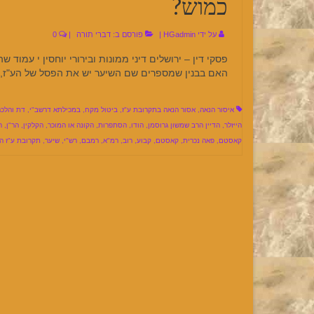
כמוש?
על ידי
HGadmin
|
פורסם ב:
דברי תורה
|
0
פסקי דין – ירושלים דיני ממונות ובירורי יוחסין י עמוד 
האם בבנין שמספרים שם השיער יש את הפסל של הע"ז,
איסור הנאה
,
אסור הנאה בתקרובת ע"ז
,
ביטול מקח
,
במכילתא דרשב"י
,
דת והלכה
הייזלר
,
הדיין הרב שמשון גרוסמן
,
הודו
,
הסתפרות
,
הקונה או המוכר
,
הקלקין
,
הר"ן
,
ה
קאסטם
,
פאה נכרית
,
קאסטם
,
קבוע
,
רוב
,
רמ"א
,
רמבם
,
רש"י
,
שיער
,
תקרובת ע"ז ה