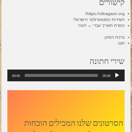
קישורים
https://vilnagaon.org/
השירות המטאורולוגי הישראלי
המרת תאריך עברי ↔ לועזי
ברכת המזון
חננו
שירי חתונה
נגן
00:00
00:00
אודיו
הסרטונים שלנו המכילים הוכחות