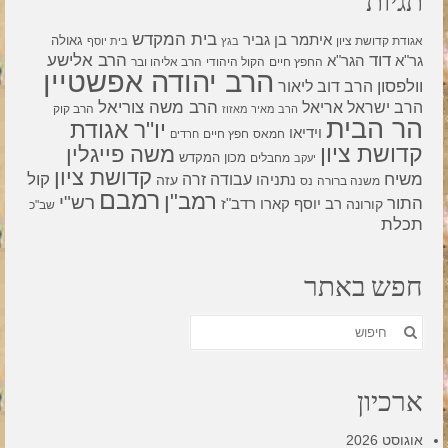
תגיות
בית המקדש
איתמר בן גביר
גאולה
אגודת קדושת ציון
בגץ
בית יוסף
דוד
הרב אלישע
גר"א
הגר"א
החפץ חיים
הקול היהודי
הרב אליהו ובר
הרב יהודה אפשטיין
וולפסון
הרב דוב ליאור
הרב משה צוריאל
הרב ישראל אריאל
הרב קוק
הרב מאיר מאזוז
הר הבית
יו"ר אגודת
וידיאו
חמאס
חפץ חיים
חרדים
קדושת ציון
משה פייגלין
מכון המקדש
מחבלים
יעקב
קדושת ציון
קול
משיח
עבודה זרה
נתניהו
עזה
משנה ברורה
נס
רמבם
רמב"ן
רש"י
התור
רדב"ז
קורונה
רב יוסף קארו
שב"כ
תכלת
חפש באתר
חפש
את:
ארכיון
אוגוסט 2026