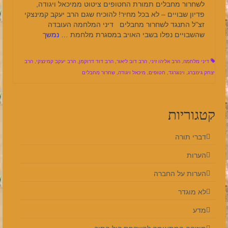
לשחרור מחבלים תמורת החטופים ציטוט ממיכאל ויגודה,
פדיון שבויים – לא בכל מחיר! להוכיח שגם הרב יעקב קמינצקי
זצ"ל התנגד לשחרור מחבלים דיני המלחמה העובדה
שהשבויים נפלו בשבי האויב במסגרת מלחמת …
נמשך
דיני מלחמה
,
הרב אליהו זיני
,
הרב דוב ליאור
,
הרב דוד דרוקמן
,
הרב יעקב קמינצקי
,
הרב
יצחק גינזברג
,
וינוגרגד
,
חטופים
,
מיכאל ויגודה
,
שחרור מחבלים
קטגוריות
דברי תורה
הערות
הערות על החברה
לא מוגדר
מדע