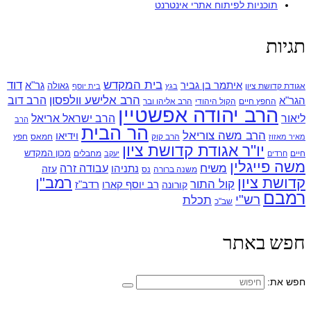
תוכניות לפיתוח אתרי אינטרנט
תגיות
בית המקדש
דוד
איתמר בן גביר
גר"א
גאולה
אגודת קדושת ציון
בגץ
בית יוסף
הרב אלישע וולפסון
הרב דוב
הגר"א
החפץ חיים
הקול היהודי
הרב אליהו ובר
הרב יהודה אפשטיין
ליאור
הרב ישראל אריאל
הרב
הר הבית
הרב משה צוריאל
וידיאו
הרב קוק
חמאס
חפץ
מאיר מאזוז
יו"ר אגודת קדושת ציון
מכון המקדש
חיים
מחבלים
חרדים
יעקב
משה פייגלין
משיח
עבודה זרה
נתניהו
עזה
משנה ברורה
נס
קדושת ציון
רמב"ן
קול התור
רדב"ז
קורונה
רב יוסף קארו
רמבם
רש"י
תכלת
שב"כ
חפש באתר
חפש את: