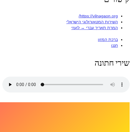
https://vilnagaon.org/
השירות המטאורולוגי הישראלי
המרת תאריך עברי ↔ לועזי
ברכת המזון
חננו
שירי חתונה