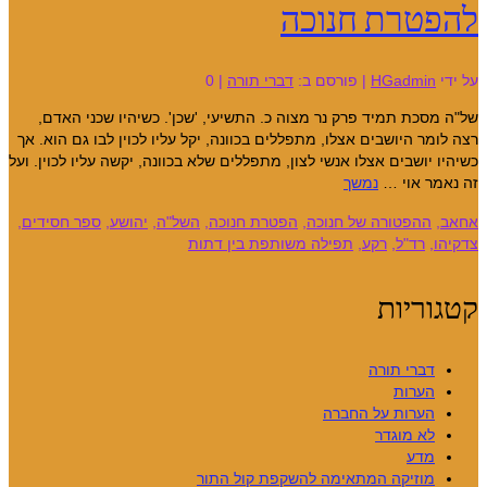
להפטרת חנוכה
על ידי
HGadmin
|
פורסם ב:
דברי תורה
|
0
של"ה מסכת תמיד פרק נר מצוה כ. התשיעי, 'שכן'. כשיהיו שכני האדם,
רצה לומר היושבים אצלו, מתפללים בכוונה, יקל עליו לכוין לבו גם הוא. אך
כשיהיו יושבים אצלו אנשי לצון, מתפללים שלא בכוונה, יקשה עליו לכוין. ועל
זה נאמר אוי …
נמשך
אחאב
,
ההפטורה של חנוכה
,
הפטרת חנוכה
,
השל"ה
,
יהושע
,
ספר חסידים
,
צדקיהו
,
רד"ל
,
רקע
,
תפילה משותפת בין דתות
קטגוריות
דברי תורה
הערות
הערות על החברה
לא מוגדר
מדע
מוזיקה המתאימה להשקפת קול התור