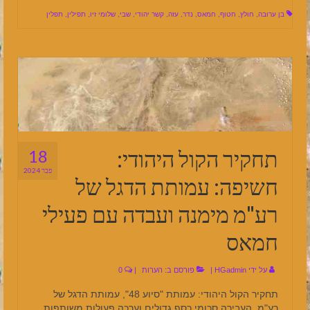
בן ערובה
,
חולץ
,
חטוף
,
חמאס
,
נדר
,
עזה
,
קשר יהודי
,
שבי
,
שלומי זיו
,
תפילין
,
תפלין
תחקיר הקול היהודי:
18
פבר 2024
חשיפה: עמותת הדגל של
רע"מ מימנה ועבדה עם פעילי
חמאס
על ידי
HGadmin
|
פורסם ב:
הערות
|
0
תחקיר הקול היהודי: עמותת "סיוע 48", עמותת הדגל של
רע"מ, העבירה סכומי כסף גדולים וערכה פעולות משותפות