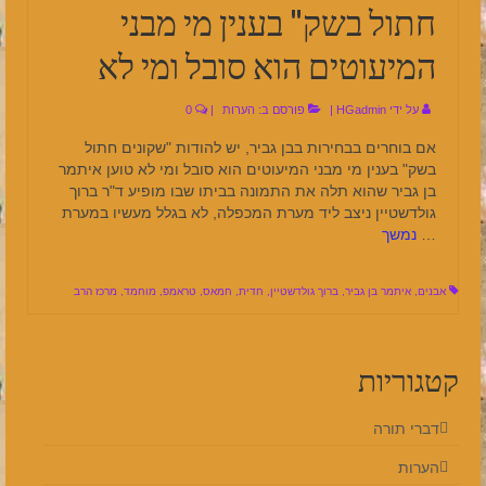
חתול בשק" בענין מי מבני
המיעוטים הוא סובל ומי לא
על ידי
HGadmin
|
פורסם ב:
הערות
|
0
אם בוחרים בבחירות בבן גביר, יש להודות "שקונים חתול
בשק" בענין מי מבני המיעוטים הוא סובל ומי לא טוען איתמר
בן גביר שהוא תלה את התמונה בביתו שבו מופיע ד"ר ברוך
גולדשטיין ניצב ליד מערת המכפלה, לא בגלל מעשיו במערת
…
נמשך
אבנים
,
איתמר בן גביר
,
ברוך גולדשטיין
,
חדית
,
חמאס
,
טראמפ
,
מוחמד
,
מרכז הרב
קטגוריות
דברי תורה
הערות