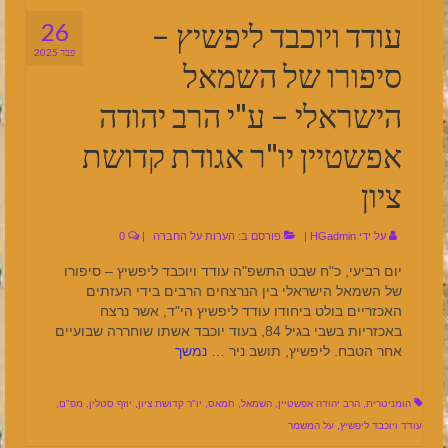
עודד ויוכבד ליפשיץ –
26
פבר 2025
סיפורו של השמאל
הישראלי – ע"י הרב יהודה
אפשטיין יו"ר אגודת קדושת
ציון
על ידי
HGadmin
|
פורסם ב:
הערות על החברה
|
0
יום רביעי, כ"ח שבט התשפ"ה עודד ויוכבד ליפשיץ – סיפורו
של השמאל הישראלי בין הנרצחים הרבים בידי העזתים
האכזריים בולט ביחודו עודד ליפשיץ הי"ד, אשר נרצח
באכזריות בשבי בגיל 84, בעוד יוכבד אשתו שוחררה שבועיים
אחר הטבח. ליפשיץ, תושב ניר …
נמשך
הומניטרית
,
הרב יהודה אפשטיין
,
השמאל
,
חמאס
,
יו"ר קדושת ציון
,
יוזף סטלין
,
מפ"ם
,
עודד ויוכבד ליפשיץ
,
על המשמר