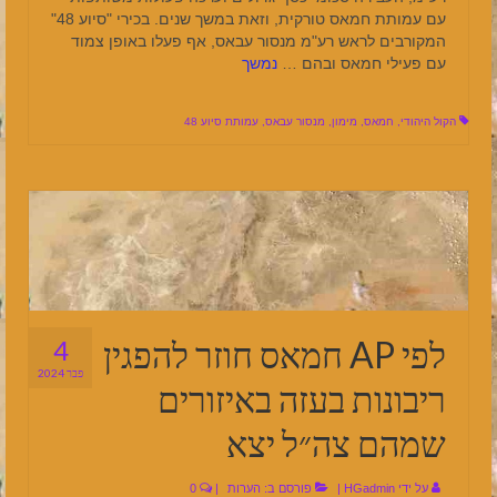
עם עמותת חמאס טורקית, וזאת במשך שנים. בכירי "סיוע 48"
המקורבים לראש רע"מ מנסור עבאס, אף פעלו באופן צמוד
עם פעילי חמאס ובהם …
נמשך
הקול היהודי
,
חמאס
,
מימון
,
מנסור עבאס
,
עמותת סיוע 48
לפי AP חמאס חוזר להפגין
4
פבר 2024
ריבונות בעזה באיזורים
שמהם צה״ל יצא
על ידי
HGadmin
|
פורסם ב:
הערות
|
0