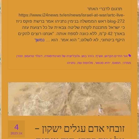
תרגום לדברי האתר
https://www.i24news.tv/en/news/israel-at-war/artc-live-
blog-272 ראש הממשלה בנימין נתניהו אמר ברשת פוקס ניוז
כי ישראל מתכננת לקחת שליטה צבאית על כל רצועת עזה
באורך 42 ק"מ, ללא כוונה לספח אותה. "אנחנו רוצים להקים
היקף ביטחוני, לא לשלוט," הוא אמר. הוא …
נמשך
אור החיים הקדוש
,
אש"ף
,
ג'ורג' בוש
,
גלובליזציה של האינתיפאדה
,
דונלד טראמפ
,
זוהרן
ממדני
,
חמאס
,
יחיא סנוואר
,
מלחמת עזה
,
נתניהו
זובחי אדם עגלים ישקון –
4
אוג 2025