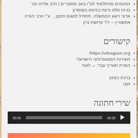
הטעמים מהתלמוד לט"ו באב מוסברים | הרב אליהו ובר
בניהו מלט נרצח בפיגוע בשומרון
אדוני ראש הממשלה, תתחיל לנשום חמצן… ע"י הרב יהודה
אפשטיין – יו"ר קדושת ציון
קישורים
https://vilnagaon.org/
השירות המטאורולוגי הישראלי
המרת תאריך עברי ↔ לועזי
ברכת המזון
חננו
שירי חתונה
נגן
00:00
00:00
אודיו