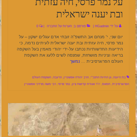
על נמר פרסי, חיה עזתית
ובת יענה ישראלית
על ידי
HGadmin
|
פורסם ב:
הערות על החברה
|
0
יום שני, י' מנחם אב התשפ"ה זובחי אדם עגלים ישקון – על
נמר פרסי, חיה עזתית ובת יענה ישראלית לעיתים נדמה, כי
הידיעות החדשותיות נכתבו על-ידי יהודי מאמין בעל השקפה
בריאה וציניות מושחזת, שמנסה לשים ללעג את השקפת
העולם הפרוגרסיבית …
נמשך
בת היענה
,
גן החיות התנכ"י
,
הרב יהודה אפשטיין
,
הרעבה
,
השקפת העולם
הפרוגרסיבית
,
חמאס
,
יו"ר אגודת קדושת ציון
,
נמר פרסי
,
רבי משה מרדכי אפשטיין