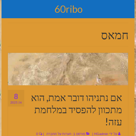
60ribo
חמאס
אם נתניהו דובר אמת, הוא
8
אוג 2025
מתכוון להפסיד במלחמת
עזה!
על ידי
HGadmin
|
פורסם ב:
הערות על החברה
|
0