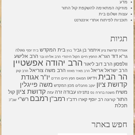
מדע
מוזיקה המתאימה להשקפת קול התור
עצות ושלום בית
תוכניות לפיתוח אתרי אינטרנט
תגיות
בית המקדש
איתמר בן גביר
גאולה
אגודת קדושת ציון
בגץ
בית יוסף
דוד
הרב אלישע
גר"א
הגר"א
החפץ חיים
הקול היהודי
הרב אליהו ובר
הרב יהודה אפשטיין
וולפסון
הרב דוב ליאור
הרב משה צוריאל
הרב ישראל אריאל
הרב קוק
הרב מאיר מאזוז
הר הבית
יו"ר אגודת
וידיאו
חמאס
חפץ חיים
חרדים
קדושת ציון
משה פייגלין
מכון המקדש
מחבלים
יעקב
קדושת ציון
קול
משיח
עבודה זרה
נתניהו
עזה
משנה ברורה
נס
רמבם
רמב"ן
רש"י
התור
רדב"ז
קורונה
רב יוסף קארו
שב"כ
תכלת
חפש באתר