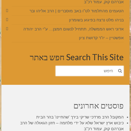
אברהם קוק, עמוד רכ"ב
הטעמים מהתלמוד לט"ו באב מוסברים | הרב אליהו ובר
בניהו מלט נרצח בפיגוע בשומרון
אדוני ראש הממשלה, תתחיל לנשום חמצן… ע"י הרב יהודה
אפשטיין – יו"ר קדושת ציון
Search This Site חפש באתר
חפש
את:
פוסטים אחרונים
המקובל הרב מרדכי שריקי בירך 'שהחיינו' בהר הבית
כיבוש ארץ ישראל שלא על ידי מלחמה – חזון הגאולה של הרב
אברהם קוק, עמוד רכ"ב