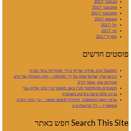
נובמבר 2017
אוקטובר 2017
ספטמבר 2017
אוגוסט 2017
יולי 2017
יוני 2017
אפריל 2017
פוסטים חדשים
המקובל הרב מרדכי שריקי בירך 'שהחיינו' בהר הבית
כיבוש ארץ ישראל שלא על ידי מלחמה – חזון הגאולה של הרב
אברהם קוק, עמוד רכ"ב
הטעמים מהתלמוד לט"ו באב מוסברים | הרב אליהו ובר
בניהו מלט נרצח בפיגוע בשומרון
אדוני ראש הממשלה, תתחיל לנשום חמצן… ע"י הרב יהודה
אפשטיין – יו"ר קדושת ציון
Search This Site חפש באתר