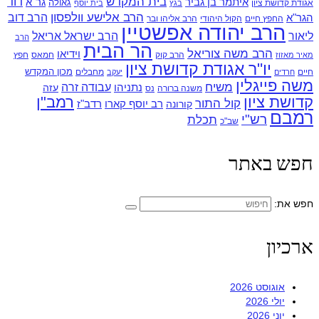
בית המקדש
דוד
איתמר בן גביר
גר"א
גאולה
אגודת קדושת ציון
בגץ
בית יוסף
הרב אלישע וולפסון
הרב דוב
הגר"א
החפץ חיים
הקול היהודי
הרב אליהו ובר
הרב יהודה אפשטיין
ליאור
הרב ישראל אריאל
הרב
הר הבית
הרב משה צוריאל
וידיאו
הרב קוק
חמאס
חפץ
מאיר מאזוז
יו"ר אגודת קדושת ציון
מכון המקדש
חיים
מחבלים
חרדים
יעקב
משה פייגלין
משיח
עבודה זרה
נתניהו
עזה
משנה ברורה
נס
קדושת ציון
רמב"ן
קול התור
רדב"ז
קורונה
רב יוסף קארו
רמבם
רש"י
תכלת
שב"כ
חפש באתר
חפש את:
ארכיון
אוגוסט 2026
יולי 2026
יוני 2026