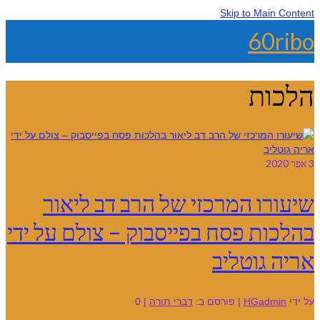
Skip to Main Content
60ribo
הלכות
3
אפר 2020
שיעורו המרכזי של הרב דב ליאור
בהלכות פסח בפייסבוק – צולם על ידי
אריה גוטליב
על ידי
HGadmin
|
פורסם ב:
דברי תורה
|
0