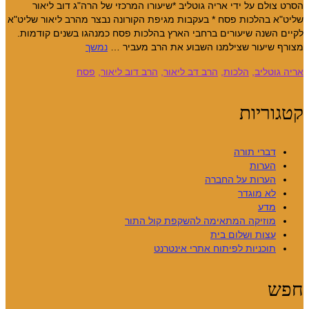
הסרט צולם על ידי אריה גוטליב *שיעורו המרכזי של הרה"ג דוב ליאור
שליט"א בהלכות פסח * בעקבות מגיפת הקורונה נבצר מהרב ליאור שליט"א
לקיים השנה שיעורים ברחבי הארץ בהלכות פסח כמנהגו בשנים קודמות.
מצורף שיעור שצילמנו השבוע את הרב מעביר …
נמשך
אריה גוטליב
,
הלכות
,
הרב דב ליאור
,
הרב דוב ליאור
,
פסח
קטגוריות
דברי תורה
הערות
הערות על החברה
לא מוגדר
מדע
מוזיקה המתאימה להשקפת קול התור
עצות ושלום בית
תוכניות לפיתוח אתרי אינטרנט
חפש