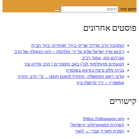
חפש את:
פוסטים אחרונים
המקובל הרב מרדכי שריקי בירך 'שהחיינו' בהר הבית
כיבוש ארץ ישראל שלא על ידי מלחמה – חזון הגאולה של הרב
אברהם קוק, עמוד רכ"ב
הטעמים מהתלמוד לט"ו באב מוסברים | הרב אליהו ובר
בניהו מלט נרצח בפיגוע בשומרון
אדוני ראש הממשלה, תתחיל לנשום חמצן… ע"י הרב יהודה
אפשטיין – יו"ר קדושת ציון
קישורים
https://vilnagaon.org/
השירות המטאורולוגי הישראלי
המרת תאריך עברי ↔ לועזי