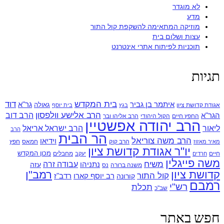
לא מוגדר
מדע
מוזיקה המתאימה להשקפת קול התור
עצות ושלום בית
תוכניות לפיתוח אתרי אינטרנט
תגיות
בית המקדש
דוד
איתמר בן גביר
גר"א
גאולה
אגודת קדושת ציון
בגץ
בית יוסף
הרב אלישע וולפסון
הרב דוב
הגר"א
החפץ חיים
הקול היהודי
הרב אליהו ובר
הרב יהודה אפשטיין
ליאור
הרב ישראל אריאל
הרב
הר הבית
הרב משה צוריאל
וידיאו
הרב קוק
חמאס
חפץ
מאיר מאזוז
יו"ר אגודת קדושת ציון
מכון המקדש
חיים
מחבלים
חרדים
יעקב
משה פייגלין
משיח
עבודה זרה
נתניהו
עזה
משנה ברורה
נס
קדושת ציון
רמב"ן
קול התור
רדב"ז
קורונה
רב יוסף קארו
רמבם
רש"י
תכלת
שב"כ
חפש באתר