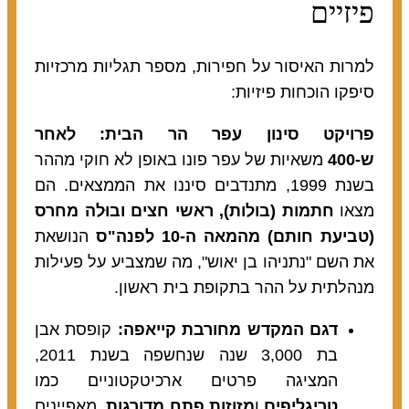
פיזיים
למרות האיסור על חפירות, מספר תגליות מרכזיות
סיפקו הוכחות פיזיות:
פרויקט סינון עפר הר הבית: לאחר
ש-400
משאיות של עפר פונו באופן לא חוקי מההר
בשנת 1999, מתנדבים סיננו את הממצאים. הם
מצאו
חתמות (בולות), ראשי חצים ובוּלה מחרס
(טביעת חותם) מהמאה ה-10 לפנה"ס
הנושאת
את השם "נתניהו בן יאוש", מה שמצביע על פעילות
מנהלתית על ההר בתקופת בית ראשון.
דגם המקדש מחורבת קייאפה:
קופסת אבן
בת 3,000 שנה שנחשפה בשנת 2011,
המציגה פרטים ארכיטקטוניים כמו
טריגליפים
ו
מזוזות פתח מדורגות
. מאפיינים