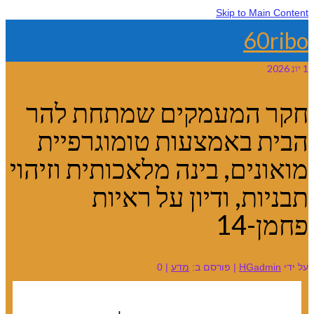
Skip to Main Content
60ribo
1
יונ 2026
חקר המעמקים שמתחת להר
הבית באמצעות טומוגרפיית
מואונים, בינה מלאכותית וזיהוי
תבניות, ודיון על ראיות
פחמן-14
על ידי
HGadmin
|
פורסם ב:
מדע
|
0