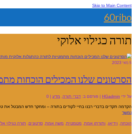
Skip to Main Content
60ribo
תורה כגילוי אלוקי
5
מאי 2023
הסרטונים שלנו המכילים הוכחות מתמ
על ידי
HGadmin
|
פורסם ב:
דברי תורה
,
מדע
|
0
הקדמה תקדים בדברי רבנו בחיי לקודים בתורה – ומחקר חדש המבטל את טענות
נמשך
הוכחה
,
וידיאו
,
ותורתו אמת
,
מטמטית
,
משה אמת
,
סרטונים
,
תורה כגילוי אלו