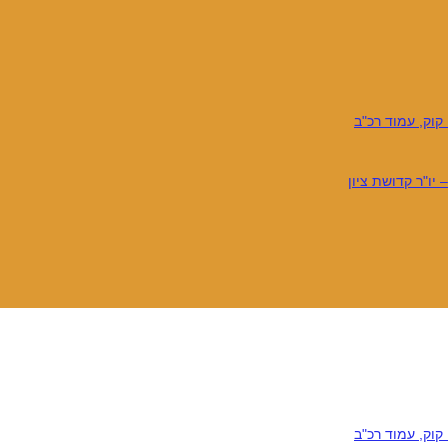
קוק, עמוד רכ"ב
יו"ר קדושת ציון
קוק, עמוד רכ"ב