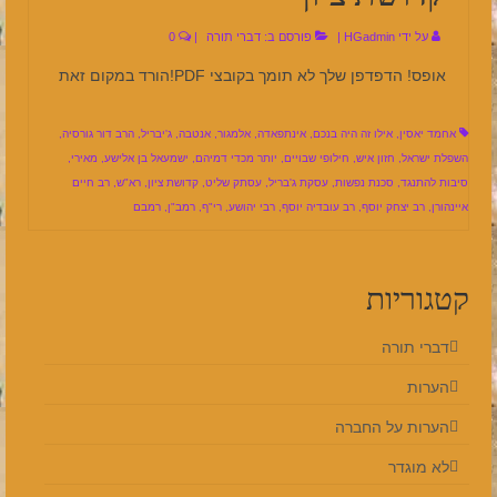
על ידי
HGadmin
|
פורסם ב:
דברי תורה
|
0
אופס! הדפדפן שלך לא תומך בקובצי PDF!הורד במקום זאת
אחמד יאסין
,
אילו זה היה בנכם
,
אינתפאדה
,
אלמגור
,
אנטבה
,
ג'יבריל
,
הרב דור גורסיה
,
השפלת ישראל
,
חזון איש
,
חילופי שבויים
,
יותר מכדי דמיהם
,
ישמעאל בן אלישע
,
מאירי
,
סיבות להתנגד
,
סכנת נפשות
,
עסקת ג'בריל
,
עסתק שליט
,
קדושת ציון
,
רא"ש
,
רב חיים
איינהורן
,
רב יצחק יוסף
,
רב עובדיה יוסף
,
רבי יהושע
,
רי"ף
,
רמב"ן
,
רמבם
קטגוריות
דברי תורה
הערות
הערות על החברה
לא מוגדר