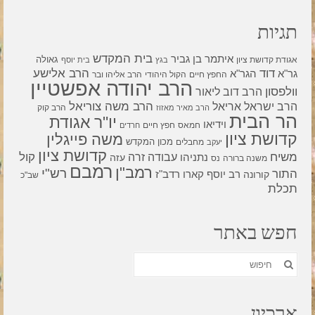
תגיות
בית המקדש
איתמר בן גביר
גאולה
אגודת קדושת ציון
בגץ
בית יוסף
דוד
הרב אלישע
גר"א
הגר"א
החפץ חיים
הקול היהודי
הרב אליהו ובר
הרב יהודה אפשטיין
וולפסון
הרב דוב ליאור
הרב משה צוריאל
הרב ישראל אריאל
הרב קוק
הרב מאיר מאזוז
הר הבית
יו"ר אגודת
וידיאו
חמאס
חפץ חיים
חרדים
קדושת ציון
משה פייגלין
מכון המקדש
מחבלים
יעקב
קדושת ציון
קול
משיח
עבודה זרה
נתניהו
עזה
משנה ברורה
נס
רמבם
רמב"ן
רש"י
התור
רדב"ז
קורונה
רב יוסף קארו
שב"כ
תכלת
חפש באתר
חפש
את:
ארכיון