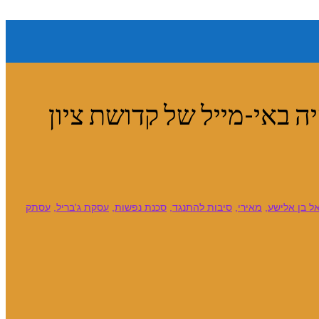
 באי-מייל של קדושת ציון
ל בן אלישע
,
מאירי
,
סיבות להתנגד
,
סכנת נפשות
,
עסקת ג'בריל
,
עסתק