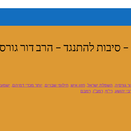
סיבות להתנגד – הרב דור גורסיה
ר גורסיה
,
השפלת ישראל
,
חזון איש
,
חילופי שבויים
,
יותר מכדי דמיהם
,
ישמעא
בי יהושע
,
רי"ף
,
רמב"ן
,
רמבם