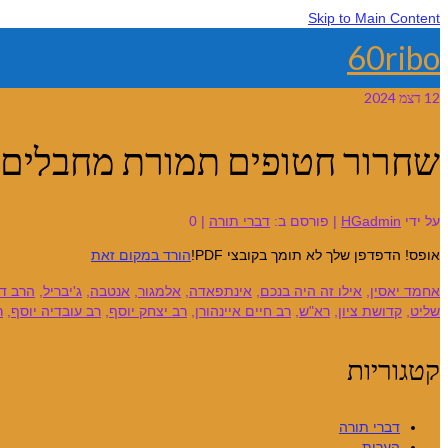
Skip to Main Content
60ribo
12
דצמ 2024
שחרור חטופים תמורת מחבלים – 
על ידי
HGadmin
|
פורסם ב:
דברי תורה
|
0
אופס! הדפדפן שלך לא תומך בקובצי PDF!
הורד במקום זאת
אחמד יאסין
,
אילו זה היה בנכם
,
אינתפאדה
,
אלמגור
,
אנטבה
,
ג'יבריל
,
הרב דו
שליט
,
קדושת ציון
,
רא"ש
,
רב חיים איינהורן
,
רב יצחק יוסף
,
רב עובדיה יוסף
,
ר
קטגוריות
דברי תורה
הערות