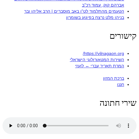
אברהם קוק, עמוד רכ"ב
הטעמים מהתלמוד לט"ו באב מוסברים | הרב אליהו ובר
בניהו מלט נרצח בפיגוע בשומרון
קישורים
https://vilnagaon.org/
השירות המטאורולוגי הישראלי
המרת תאריך עברי ↔ לועזי
ברכת המזון
חננו
שירי חתונה