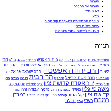
הערות
הערות על החברה
לא מוגדר
מדע
מוזיקה המתאימה להשקפת קול התור
עצות ושלום בית
תוכניות לפיתוח אתרי אינטרנט
תגיות
בית המקדש
דוד
איתמר בן גביר
גר"א
גאולה
אגודת קדושת ציון
בגץ
בית יוסף
הרב אלישע וולפסון
הרב דוב
הגר"א
החפץ חיים
הקול היהודי
הרב אליהו ובר
הרב יהודה אפשטיין
ליאור
הרב ישראל אריאל
הרב
הר הבית
הרב משה צוריאל
וידיאו
הרב קוק
חמאס
חפץ
מאיר מאזוז
יו"ר אגודת קדושת ציון
מכון המקדש
חיים
מחבלים
חרדים
יעקב
משה פייגלין
משיח
עבודה זרה
נתניהו
עזה
משנה ברורה
נס
קדושת ציון
רמב"ן
קול התור
רדב"ז
קורונה
רב יוסף קארו
רמבם
רש"י
תכלת
שב"כ