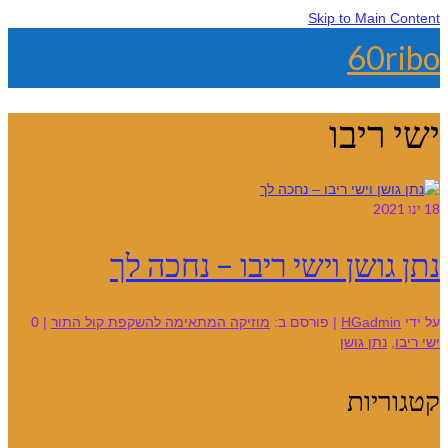
Skip to Main Content
60ribo
ישי ריבו
18
ינו 2021
נתן גושן וישי ריבו – נחכה לך
על ידי
HGadmin
|
פורסם ב:
מוזיקה המתאימה להשקפת קול התור
|
0
ישי ריבו
,
נתן גושן
קטגוריות