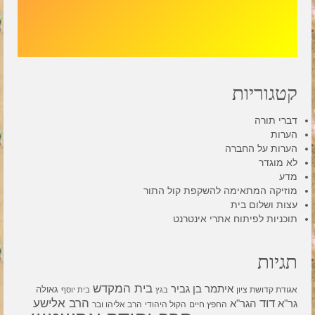
קטגוריות
דברי תורה
הערות
הערות על החברה
לא מוגדר
מדע
מוזיקה המתאימה להשקפת קול התור
עצות ושלום בית
תוכניות לפיתוח אתרי אינטרנט
תגיות
בית המקדש
איתמר בן גביר
גאולה
אגודת קדושת ציון
בגץ
בית יוסף
דוד
הרב אלישע
גר"א
הגר"א
החפץ חיים
הקול היהודי
הרב אליהו ובר