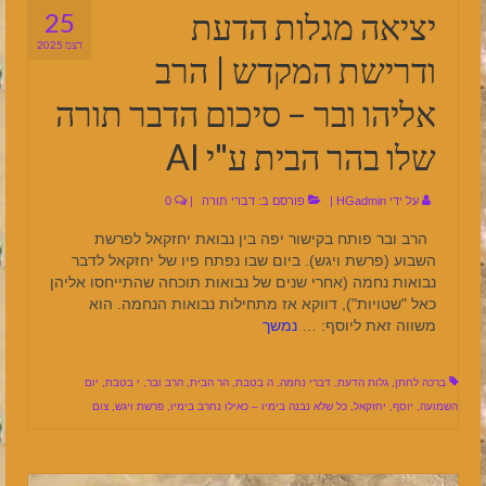
יציאה מגלות הדעת
25
דצמ 2025
ודרישת המקדש | הרב
אליהו ובר – סיכום הדבר תורה
שלו בהר הבית ע"י AI
על ידי
HGadmin
|
פורסם ב:
דברי תורה
|
0
הרב ובר פותח בקישור יפה בין נבואת יחזקאל לפרשת
השבוע (פרשת ויגש). ביום שבו נפתח פיו של יחזקאל לדבר
נבואות נחמה (אחרי שנים של נבואות תוכחה שהתייחסו אליהן
כאל "שטויות"), דווקא אז מתחילות נבואות הנחמה. הוא
משווה זאת ליוסף: …
נמשך
ברכה לחתן
,
גלות הדעת
,
דברי נחמה
,
ה בטבת
,
הר הבית
,
הרב ובר
,
י בטבת
,
יום
השמועה
,
יוסף
,
יחזקאל
,
כל שלא נבנה בימיו – כאילו נחרב בימיו
,
פרשת ויגש
,
צום