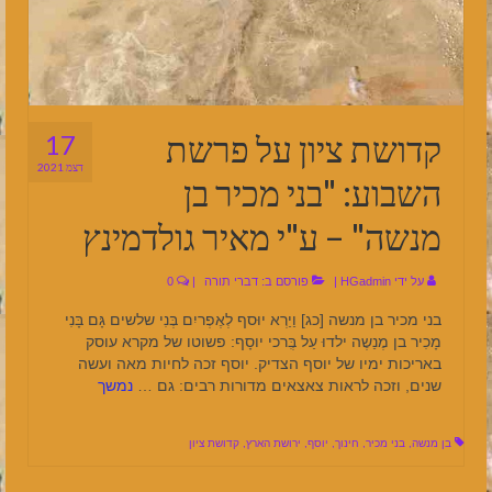
קדושת ציון על פרשת
17
דצמ 2021
השבוע: "בני מכיר בן
מנשה" – ע"י מאיר גולדמינץ
על ידי
HGadmin
|
פורסם ב:
דברי תורה
|
0
בני מכיר בן מנשה [כג] וַיַרְא יוּסף לְאֶפְריִם בְּנִי שלשים גָּם בָּנִי
מָכִיר בן מֶנַשֶה ילדוּ עַל בְִּרכי יוסָף: פשוטו של מקרא עוסק
באריכות ימיו של יוסף הצדיק. יוסף זכה לחיות מאה ועשה
שנים, וזכה לראות צאצאים מדורות רבים: גם …
נמשך
בן מנשה
,
בני מכיר
,
חינוך
,
יוסף
,
ירושת הארץ
,
קדושת ציון