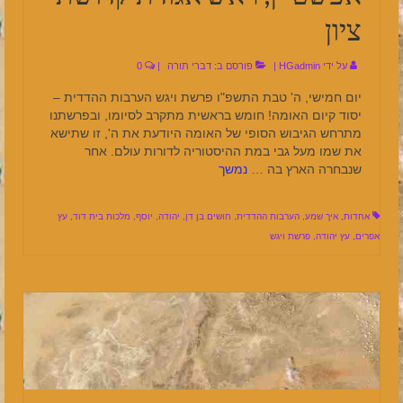
ציון
על ידי
HGadmin
|
פורסם ב:
דברי תורה
|
0
יום חמישי, ה' טבת התשפ"ו פרשת ויגש הערבות ההדדית –
יסוד קיום האומה! חומש בראשית מתקרב לסיומו, ובפרשתנו
מתרחש הגיבוש הסופי של האומה היודעת את ה', זו שתישא
את שמו מעל גבי במת ההיסטוריה לדורות עולם. אחר
שנבחרה הארץ בה …
נמשך
אחדות
,
איך שמע
,
הערבות ההדדית
,
חושים בן דן
,
יהודה
,
יוסף
,
מלכות בית דוד
,
עץ
אפרים
,
עץ יהודה
,
פרשת ויגש