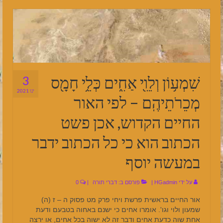
שִׁמְע֥וֹן וְלֵוִ֖י אַחִ֑ים כְּלֵ֥י חָמָ֖ס
3
ינו 2021
מְכֵרֹתֵיהֶֽם – לפי האור
החיים הקדוש, אכן פשט
הכתוב הוא כי כל הכתוב ידבר
במעשה יוסף
על ידי
HGadmin
|
פורסם ב:
דברי תורה
|
0
אור החיים בראשית פרשת ויחי פרק מט פסוק ה – ז (ה)
שמעון ולוי וגו'. אומרו אחים כי ישנם באחוה בטבעם ודעת
אחת שוה כדעת אחים ודבר זה לא ישוה בכל אחים, או ירצה