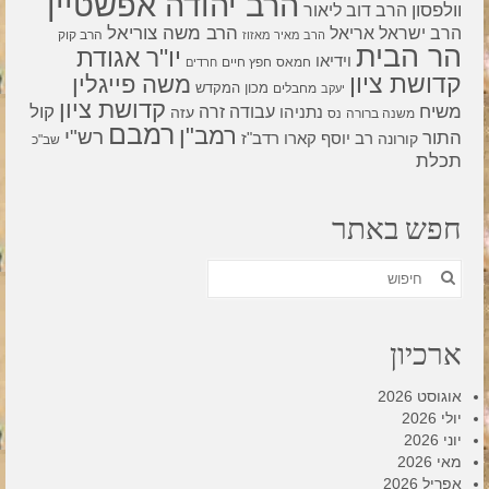
הרב יהודה אפשטיין
וולפסון
הרב דוב ליאור
הרב משה צוריאל
הרב ישראל אריאל
הרב קוק
הרב מאיר מאזוז
הר הבית
יו"ר אגודת
וידיאו
חמאס
חפץ חיים
חרדים
קדושת ציון
משה פייגלין
מכון המקדש
מחבלים
יעקב
קדושת ציון
קול
משיח
עבודה זרה
נתניהו
עזה
משנה ברורה
נס
רמבם
רמב"ן
רש"י
התור
רדב"ז
קורונה
רב יוסף קארו
שב"כ
תכלת
חפש באתר
חפש
את:
ארכיון
אוגוסט 2026
יולי 2026
יוני 2026
מאי 2026
אפריל 2026