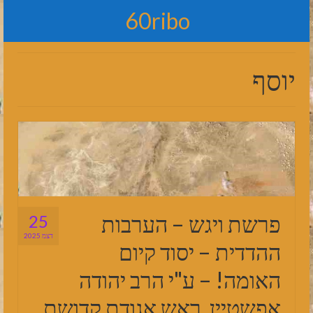
60ribo
יוסף
פרשת ויגש – הערבות
25
דצמ 2025
ההדדית – יסוד קיום
האומה! – ע"י הרב יהודה
אפשטיין, ראש אגודת קדושת