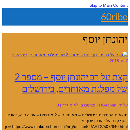
Skip to Main Content
60ribo
יהונתן יוסף
7
נוב 2018
קצת על רב יהונתן יוסף – מספר 2
של מפלגת מאוחדים, בירושלים
על ידי
HGadmin
|
פורסם ב:
לא מוגדר
|
0
תוצאות הבחירות בירושלים – מאוחדים – 2 מנדטים – אריה קינג, יהונתן
יוסף קצת על יהונתן יוסף מ-
https://www.makorrishon.co.il/nrg/online/54/ART2/507/640.html יוסף