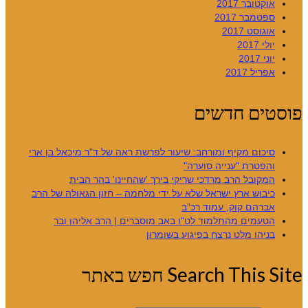
אוקטובר 2017
ספטמבר 2017
אוגוסט 2017
יולי 2017
יוני 2017
אפריל 2017
פוסטים חדשים
סיכום מקיף ומורחב: שיעור לפרשת ראה של ד"ר מיכאל בן ארי
והפטרת "ענייה סוערה"
המקובל הרב מרדכי שריקי בירך 'שהחיינו' בהר הבית
כיבוש ארץ ישראל שלא על ידי מלחמה – חזון הגאולה של הרב
אברהם קוק, עמוד רכ"ב
הטעמים מהתלמוד לט"ו באב מוסברים | הרב אליהו ובר
בניהו מלט נרצח בפיגוע בשומרון
Search This Site חפש באתר