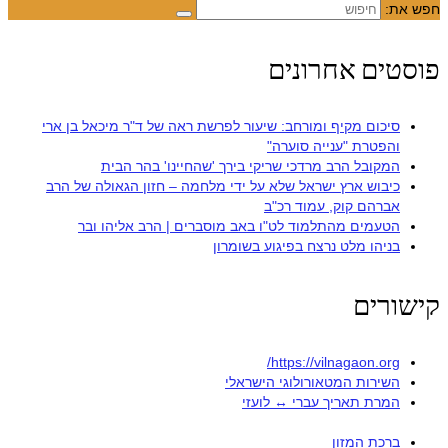
חפש את:
פוסטים אחרונים
סיכום מקיף ומורחב: שיעור לפרשת ראה של ד"ר מיכאל בן ארי
והפטרת "ענייה סוערה"
המקובל הרב מרדכי שריקי בירך 'שהחיינו' בהר הבית
כיבוש ארץ ישראל שלא על ידי מלחמה – חזון הגאולה של הרב
אברהם קוק, עמוד רכ"ב
הטעמים מהתלמוד לט"ו באב מוסברים | הרב אליהו ובר
בניהו מלט נרצח בפיגוע בשומרון
קישורים
https://vilnagaon.org/
השירות המטאורולוגי הישראלי
המרת תאריך עברי ↔ לועזי
ברכת המזון