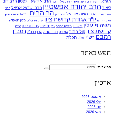
הרב אלישע וולפסון
הרב דוב
הגר"א
החפץ חיים
הקול היהודי
הרב אליהו ובר
הרב יהודה אפשטיין
ליאור
הרב ישראל אריאל
הרב
הר הבית
הרב משה צוריאל
וידיאו
הרב קוק
חמאס
חפץ
מאיר מאזוז
יו"ר אגודת קדושת ציון
מכון המקדש
חיים
מחבלים
חרדים
יעקב
משה פייגלין
משיח
עבודה זרה
נתניהו
עזה
משנה ברורה
נס
קדושת ציון
רמב"ן
קול התור
רדב"ז
קורונה
רב יוסף קארו
רמבם
רש"י
תכלת
שב"כ
חפש באתר
חפש את:
ארכיון
אוגוסט 2026
יולי 2026
יוני 2026
מאי 2026