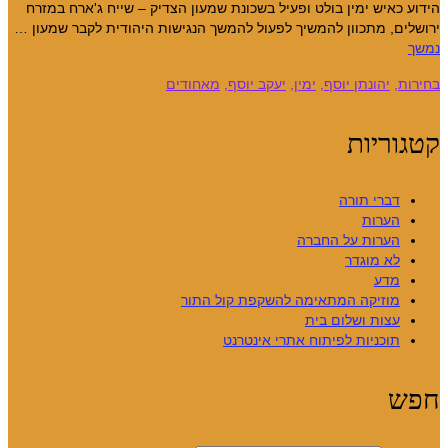
הידוע כאיש ימין בולט ופעיל בשכונת שמעון הצדיק – שייח ג'ארח במזרח
ירושלים, מתכוון להמשיך לפעול להמשך הנגישות היהודית לקבר שמעון …
נמשך
בחירות
,
יהונתן יוסף
,
ימין
,
יעקב יוסף
,
מאחודים
קטגוריות
דברי תורה
הערות
הערות על החברה
לא מוגדר
מדע
מוזיקה המתאימה להשקפת קול התור
עצות ושלום בית
תוכניות לפיתוח אתרי אינטרנט
חפש