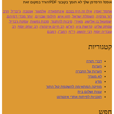
אופס! הדפדפן שלך לא תומך בקובצי PDF!הורד במקום זאת
אחמד יאסין
,
אילו זה היה בנכם
,
אינתפאדה
,
אלמגור
,
אנטבה
,
ג'יבריל
,
הרב
דור גורסיה
,
השפלת ישראל
,
חזון איש
,
חילופי שבויים
,
יותר מכדי דמיהם
,
ישמעאל בן אלישע
,
מאירי
,
סיבות להתנגד
,
סכנת נפשות
,
עסקת ג'בריל
,
עסתק שליט
,
קדושת ציון
,
רא"ש
,
רב חיים איינהורן
,
רב יצחק יוסף
,
רב
עובדיה יוסף
,
רבי יהושע
,
רי"ף
,
רמב"ן
,
רמבם
קטגוריות
דברי תורה
הערות
הערות על החברה
לא מוגדר
מדע
מוזיקה המתאימה להשקפת קול התור
עצות ושלום בית
תוכניות לפיתוח אתרי אינטרנט
חפש