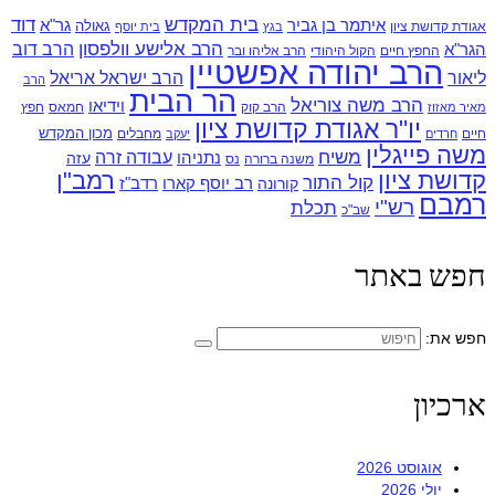
בית המקדש
דוד
איתמר בן גביר
גר"א
גאולה
אגודת קדושת ציון
בגץ
בית יוסף
הרב אלישע וולפסון
הרב דוב
הגר"א
החפץ חיים
הקול היהודי
הרב אליהו ובר
הרב יהודה אפשטיין
ליאור
הרב ישראל אריאל
הרב
הר הבית
הרב משה צוריאל
וידיאו
הרב קוק
חמאס
חפץ
מאיר מאזוז
יו"ר אגודת קדושת ציון
מכון המקדש
חיים
מחבלים
חרדים
יעקב
משה פייגלין
משיח
עבודה זרה
נתניהו
עזה
משנה ברורה
נס
קדושת ציון
רמב"ן
קול התור
רדב"ז
קורונה
רב יוסף קארו
רמבם
רש"י
תכלת
שב"כ
חפש באתר
חפש את:
ארכיון
אוגוסט 2026
יולי 2026