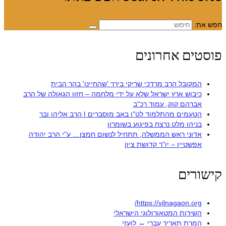
חפש את:
פוסטים אחרונים
המקובל הרב מרדכי שריקי בירך 'שהחיינו' בהר הבית
כיבוש ארץ ישראל שלא על ידי מלחמה – חזון הגאולה של הרב
אברהם קוק, עמוד רכ"ב
הטעמים מהתלמוד לט"ו באב מוסברים | הרב אליהו ובר
בניהו מלט נרצח בפיגוע בשומרון
אדוני ראש הממשלה, תתחיל לנשום חמצן… ע"י הרב יהודה
אפשטיין – יו"ר קדושת ציון
קישורים
https://vilnagaon.org/
השירות המטאורולוגי הישראלי
המרת תאריך עברי ↔ לועזי