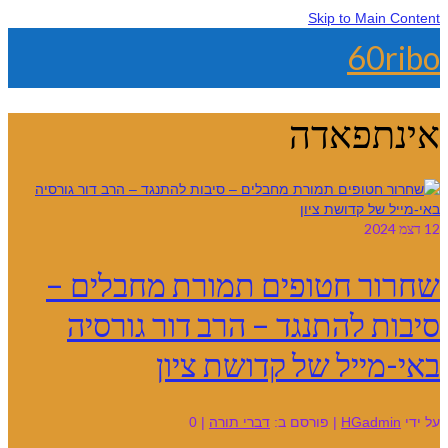
Skip to Main Content
60ribo
אינתפאדה
12
דצמ 2024
שחרור חטופים תמורת מחבלים –
סיבות להתנגד – הרב דור גורסיה
באי-מייל של קדושת ציון
על ידי
HGadmin
|
פורסם ב:
דברי תורה
|
0