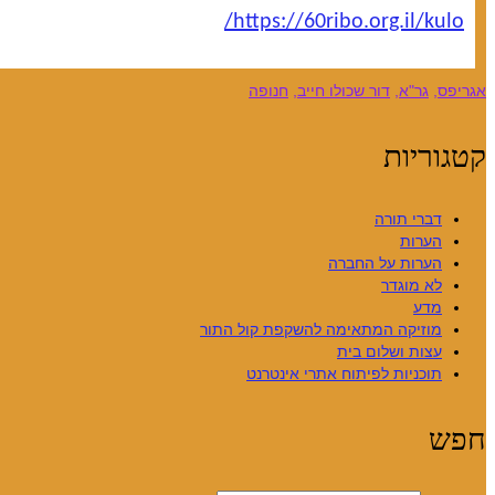
https://60ribo.org.il/kulo/
אגריפס
,
גר"א
,
דור שכולו חייב
,
חנופה
קטגוריות
דברי תורה
הערות
הערות על החברה
לא מוגדר
מדע
מוזיקה המתאימה להשקפת קול התור
עצות ושלום בית
תוכניות לפיתוח אתרי אינטרנט
חפש