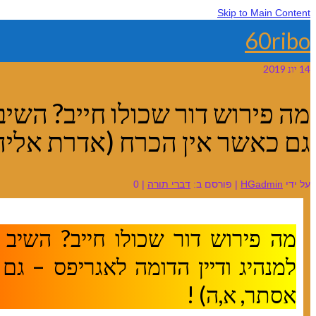
Skip to Main Content
60ribo
14
יונ 2019
מה פירוש דור שכולו חייב? השיב 
גם כאשר אין הכרח (אדרת אליהו
על ידי
HGadmin
|
פורסם ב:
דברי תורה
|
0
מה פירוש דור שכולו חייב? השיב ה
למנהיג ודיין הדומה לאגריפס – ג
אסתר, א,ה) !