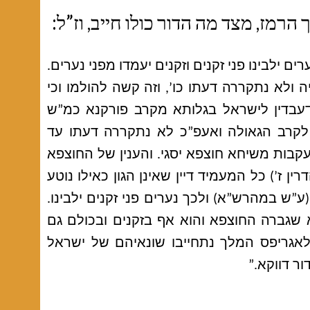
רמז, מצד מה הדור כולו חייב, וז”ל:
ים ילבינו פני זקנים וזקנים יעמדו מפני נערים.
ה ולא נתקררה דעתו כו’, וזה קשה להולמו וכי
דעבדין לישראל בגלותא מקרב פורקנא כמ”ש
 לקרב הגאולה ואעפ”כ לא נתקררה דעתו עד
קבות משיחא חוצפא יסגי. והענין של החוצפא
רין ז’) כל המעמיד דיין שאינן הגון כאילו נוטע
ע”ש במהרש”א) ולכך נערים פני זקנים ילבינו.
א שגברה החוצפא והוא אף בזקנים ובכולם גם
 לאגריפס המלך נתחייבו שונאיהם של ישראל
ר דווקא.”