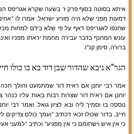
איתא בסוטה בסוף פרק ז’ בשעה שקרא אגריפס המלך ל
דמעות מפני שלא היה מזרע ישראל. אמרו לו “אחינ
שחנפו לאגריפס דאף על פי שלא בידם למחות מכל 
עונש המחנף בדבר עבירה מחמת יראתו מפניו ואינו
ברורה, סימן קנ”ו.
הגר”א ניבא שהדור שבן דוד בא בו כולו ח
אמר רבי יוחנן אם ראית דור שמתמעט והולך חכה לו
יוחנן אם ראית דור שצרות רבות באות עליו כנהר צר
נוססה בו וסמיך ליה ובא לציון גואל. ואמר רבי יוחנ
חייב. בדור שכולו זכאי דכתיב “ועמך כולם צדיקים לע
כי אין איש וישתומם כי אין מפגיע” וכתיב “למעני אע