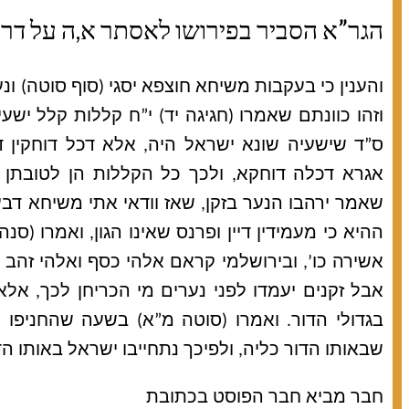
הגר”א הסביר בפירושו לאסתר א,ה על דרך ה
והענין כי בעקבות משיחא חוצפא יסגי (סוף סוטה) ונער
וזהו כוונתם שאמרו (חגיגה יד) י”ח קללות קלל ישעי
ס”ד שישעיה שונא ישראל היה, אלא דכל דוחקין 
אגרא דכלה דוחקא, ולכך כל הקללות הן לטובתן
שאמר ירהבו הנער בזקן, שאז וודאי אתי משיחא דבע
ההיא כי מעמידין דיין ופרנס שאינו הגון, ואמרו (סנהד
אשירה כו’, ובירושלמי קראם אלהי כסף ואלהי זהב (
אבל זקנים יעמדו לפני נערים מי הכריחן לכך, אל
בגדולי הדור. ואמרו (סוטה מ”א) בשעה שהחניפו
שבאותו הדור כליה, ולפיכך נתחייבו ישראל באותו הדו
חבר מביא חבר הפוסט בכתובת