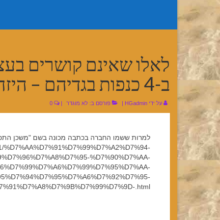
לאלו שאינם קושרים בעצ
ב-4 כנפות בגדיהם – היזהרו
על ידי
HGadmin
|
פורסם ב:
לא מוגדר
|
0
למרות ששמו החברה בכתבה מכונה בשם "משכן התכלת
/122291/%D7%AA%D7%91%D7%99%D7%A2%D7%94-
%D7%96%D7%A8%D7%95-%D7%90%D7%AA-
6%D7%99%D7%A6%D7%99%D7%95%D7%AA-
5%D7%94%D7%95%D7%A6%D7%92%D7%95-
%91%D7%A8%D7%9B%D7%99%D7%9D-.html