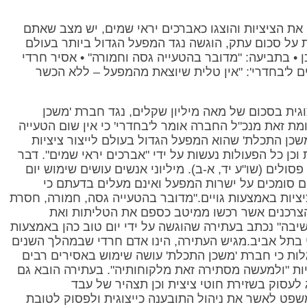
ו את הציציות והוצגו כאברכים יראי שמים, יש מצב שאתם
ת על סכום עתק, הוגשה נגד המפעל הגדול ביותר בעולם
ן • בתביעה: "מדובר בהטעייה גסה וחמורה" • אסיר חרדי
 ל'בחדרי': "אין טלית שיוצאת מהמפעל – ללא הכשר
ית בסכום של מאה מיליון שקלים, נגד חברת 'משכן
מת זאת מנכ"ל החברה אומר ל'בחדרי' כי אין שום הטעייה
משכן התכלת' שהוא המפעל הגדול בעולם לייצור ציציות
כן כל הפעולות נעשות על ידי "אברכים יראי שמים". דבר
סולים (שו"ע יד, א-ב). מיליוני אנשים עושים שימוש יום
ם סומכים על ישרות המפעל ואינם מעלים בדעתם כי
ציות באמצעות גויים."מדובר בהטעייה גסה, חמורה, חסרת
 הצרכנים אשר רכשו ממיטב כספם את הטליתות ואת
שיבה" נכתב בעתירה שהוגשה על ידי יום טוב כהן באמצעות
י בתל אביב.מגיש העתירה, הינו אדם חרדי שבמהלך השנים
לות כי חברת 'משכן התכלת' עושה שימוש באסירים רבים
ות "ולמעשה מסתירה זאת מלקוחותיה". בעתירה הובא גם
לעסוק בשזירת חוטי ציצית וכן תצהיר של עבד
פט לאשר את ניהול התובענה כייצוגית ולפסוק לטובת