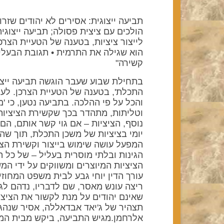
תביעה ייצוגית: אסירים לא יהודים שזר
הולכים עם ציצית פסולה; תביעה ייצוגי
לייצור ציציות, בטענה של הטעיית הצרכ
הוא שגילה את התרמית • תגובת הבעלים
קשירה"
בתחילת שבוע שעבר הוגשה תביעה ייצוג
התכלת', בטענה של הטעיית הצרכן. לעו
והכל על פי ההלכה. בתביעה נטען, כי '
וטליתות, מתהדר בכך שקשירת הציציות ו
נוסף, הציציות – אם גוי קשר אותם, הם פ
יומי בציציות של משכן התכלת, תוך שה
המפעל עושה שימוש בייצור וקשירת הצי
הגינות ובלתי מוסרית בעליל – של כל
הציציות המיוצרים ומשווקים על ידי המ
עורך הדין יוחי גבע לבית משפט המחוז
ריצה עונש מאסר, שם לדבריו, נדהם לג
שאינם יהודים על מנת לקשור את הציצי
תצהיר של ג'יאד אבדאללה, אסיר שנהג 
אלרחמן.מגיש התביעה, ביקש מבית המש