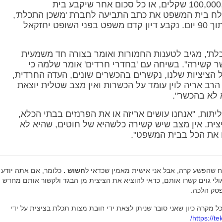
חברי הקבוצה פיצוי בסך כולל של 100,000,000 שקלים, או כל סכום אחר שיקבע בית
לח בית המשפט את כתב התביעה לחברת 'משכן התכלת',
כאשר אלה צריכים להשיב על הטענות תוך 90 יום. נקבע דיון קדם משפט בפני השופט יחזקאל
ת', מגיב לטענות החמורות ואומר בצורה חד משמעית
ר קשירה". בשיחה עם 'בחדרי חרדים' אומר שלמה כי
 הציציות שלנו, נקשרים בהכשרים שונים, העדה החרדית,
 הרב אריה לוין עומד על הכשרות ואין מצב שטלית יוצאת
 לא בהכשר".
ליתות, "אנחנו עושים אריזה או את הפרנזים בבתי הכלא,
צית. אין מצב שיש קשירה כלשהיא של חוטים, שהיא לא
ח את הכל בבית המשפט".
יח שהפשע קרה, אבל אני אישית מאמין שכדאי ל
חשוש .
כלומר, אם אתה יודע
אולי גוים קשרו אותם, כדאי להוציא את הציצית מן הבגד ולקשור אותם מחדש
פסק הלכה.
כל מקרה כיון שאני סובר שניתן לצאת ידי חובת מצות תכלת בציצית על ידי
https://te