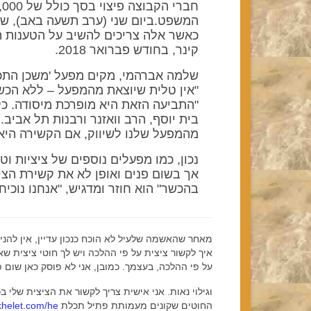
המשפט.ביום שני (ערב תשעה באב), ש
קינר, בחודש פברואר 2018.
שלמה אברהמי, מקים מפעל 'משכן התכל
"אין טלית שיוצאת מהמפעל – ללא הכש
"התביעה הזאת היא מופרכת מיסודה. כל
בית יוסף, הרב וואזנר ורבנות תל אביב.
מהמפעל שלנו לשיווק, אם הקשירה היא
נכון, כמו מפעלים נוספים של ציציות וט
אך בשום פנים ואופן לא את קשירת הצי
בהכשר" הוא חוזר ומדגיש, "אנחנו נוכי
מאחר שהאשמה שלעיל לא הוכח כנכון עדיין, אין להנ
איך לקשור ציצית על פי ההלכה ויש לך חוטי ציצית ש
על פי ההלכה, בעצמך. כמובן, אני לא פוסק כאן שום 
וגילוי נאות. אני אישית צריך לקשור את הציצית שלי ב
החוטים שקונים מעמותת פתיל תכלת
khelet.com/he/