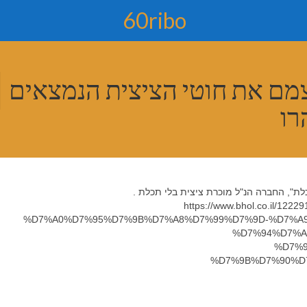
60ribo
מם את חוטי הציצית הנמצאים
", החברה הנ"ל מוכרת ציצית בלי תכלת .
https://www.bhol.co.il
%D7%A0%D7%95%D7%9B%D7%A8%D7%99%D7%9D-%D7%A9
%D7%94%D7%A
%D7%9
%D7%9B%D7%90%D7