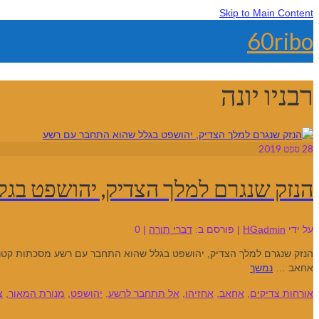
Skip to Main Content
60ribo
רבניו יונה
28
ספט 2019
הנזק שנגרם למלך הצדיק, יהושפט בג
על ידי
HGadmin
|
פורסם ב:
דברי תורה
|
0
הנזק שנגרם למלך הצדיק, יהושפט בגלל שהוא התחבר עם רשע מסכתות קטנ
אחאב …
נמשך
אורחות צדיקים
,
אחאב
,
אחזיהו
,
אל תתחבר לרשע
,
יהושפט
,
מנורת המאור
,
צ