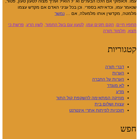
עמו. ולאפוקי אם הלכו הבעלים וא״ל הואיל ועליך מצוה לטעון טעון, פטור,
שנאמר עמו, וכדאיתא בספרי. וכן בכל עניני האדם אם מקדש עצמו
מלמטה, מקדשין אותו מלמעלה, אם …
נמשך
החפץ חיים
,
הקם תקים עמו
,
לטעון עם בעל החמור
,
לשון הרע
,
פרשת כי
תצא
,
תלמוד תורה
קטגוריות
דברי תורה
הערות
הערות על החברה
לא מוגדר
מדע
מוזיקה המתאימה להשקפת קול התור
עצות ושלום בית
תוכניות לפיתוח אתרי אינטרנט
חפש