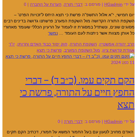
על ידי
HGadmin
|
פורסם ב:
דברי תורה
,
הערות על החברה
|
0
יום חמישי, י"א אלול התשפ"ה פרשת כי תצא היחס ל'זכויות הפרט' –
השקפת התורה הקדושה מול השקפת המערב פרשתנו גדושה בדינים רבים
מסוגים שונים, ונשתדל במסגרת זו לעמוד על הרעיון הכללי שעומד מאחורי
כל אותן מצוות אשר ניתנות לעם העומד …
נמשך
הרב יהודה אפשטיין
,
השקפת התורה
,
חוק יסוד כבוד האדם וחרותו
,
יו"ר
אגודת קדושת ציון
,
מול השקפת המערב
,
פרשת כי תצא
11
ספט 2024
הקם תקים עמו. (כ״ב ד) – דברי
החפץ חיים על התורה, פרשת כי
תצא
על ידי
HGadmin
|
פורסם ב:
דברי תורה
|
0
האדם מחויב לטעון עם בעל החמור המשא על חמורו, דכתיב הקם תקים