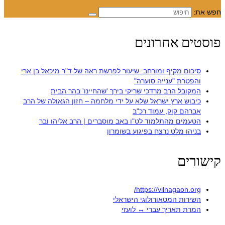
חפש את:
פוסטים אחרונים
סיכום מקיף ומורחב: שיעור לפרשת ראה של ד"ר מיכאל בן ארי
והפטרת "ענייה סוערה"
המקובל הרב מרדכי שריקי בירך 'שהחיינו' בהר הבית
כיבוש ארץ ישראל שלא על ידי מלחמה – חזון הגאולה של הרב
אברהם קוק, עמוד רכ"ב
הטעמים מהתלמוד לט"ו באב מוסברים | הרב אליהו ובר
בניהו מלט נרצח בפיגוע בשומרון
קישורים
https://vilnagaon.org/
השירות המטאורולוגי הישראלי
המרת תאריך עברי ↔ לועזי