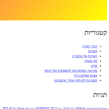
קטגוריות
דברי תורה
הערות
הערות על החברה
לא מוגדר
מדע
מוזיקה המתאימה להשקפת קול התור
עצות ושלום בית
תוכניות לפיתוח אתרי אינטרנט
תגיות
בית המקדש
דוד
איתמר בן גביר
גר"א
גאולה
אגודת קדושת ציון
בגץ
בית יוסף