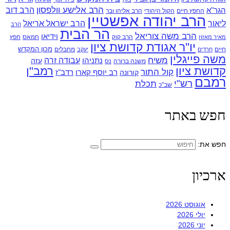
הרב אלישע וולפסון
הרב דוב
הגר"א
החפץ חיים
הקול היהודי
הרב אליהו ובר
הרב יהודה אפשטיין
ליאור
הרב ישראל אריאל
הרב
הר הבית
הרב משה צוריאל
וידיאו
הרב קוק
חמאס
חפץ
מאיר מאזוז
יו"ר אגודת קדושת ציון
מכון המקדש
חיים
מחבלים
חרדים
יעקב
משה פייגלין
משיח
עבודה זרה
נתניהו
עזה
משנה ברורה
נס
קדושת ציון
רמב"ן
קול התור
רדב"ז
קורונה
רב יוסף קארו
רמבם
רש"י
תכלת
שב"כ
חפש באתר
חפש את:
ארכיון
אוגוסט 2026
יולי 2026
יוני 2026