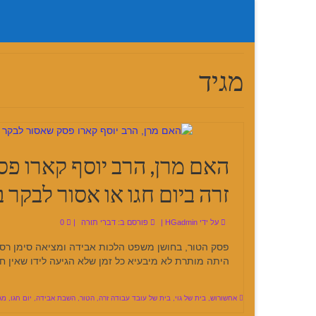
מגיד
האם מרן, הרב יוסף קארו פס
זרה ביום חגו או אסור לבקר בב
על ידי
HGadmin
|
פורסם ב:
דברי תורה
|
0
היתה מותרת לא מיבעיא כל זמן שלא הגיעה לידו שאין 
אחשורוש
,
בית של גוי
,
בית של עובד עבודה זרה
,
הטור
,
השבת אבידה
,
יום חגו
,
מג