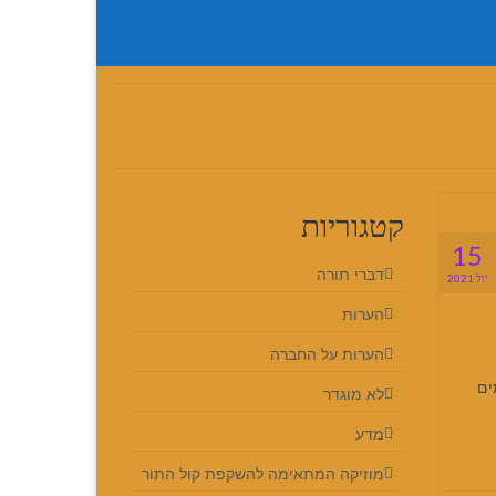
קטגוריות
15
דברי תורה
יול 2021
הערות
הערות על החברה
 28): א אבידת כותים
לא מוגדר
מדע
מוזיקה המתאימה להשקפת קול התור