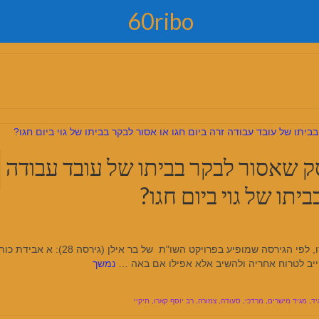
60ribo
ק שאסור לבקר בביתו של עובד עבודה
יתו של גוי ביום חגו?
פסק הטור, בחושן משפט הלכות אבידה ומציאה סימן רסו, לפי הגירסה שמופיע בפרויקט השו"ת של בר אילן (גירסה
חייב לטרוח אחריה ולהשיב אלא אפילו אם באה …
נמשך
יד
,
מגיד מישרים
,
מרדכי
,
סעודה
,
צנזורה
,
רב יוסף קארו
,
תיקיי