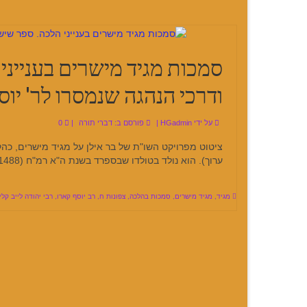
סמכות מגיד מישרים בענייני
ודרכי הנהגה שנמסרו לר' יוס
על ידי
HGadmin
|
פורסם ב:
דברי תורה
|
0
ציטוט מפרויקט השו"ת של בר אילן על מגיד מישרים, כהקד
ערוך). הוא נולד בטולדו שבספרד בשנת ה"א רמ"ח (1488) ונפטר בצפת בשנת ה"א של"ה (1575). בשנת ה"א רנ"ב …
מגיד
,
מגיד מישרים
,
סמכות בהלכה
,
צפונות ח
,
רב יוסף קארו
,
רבי יהודה לייב קלי