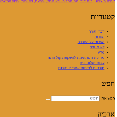
אחיה השילוני
,
בית דוד
,
הם המליכו ולא ממני
,
ירבעם
,
לא יסור
,
עונש החשמונ
קטגוריות
דברי תורה
הערות
הערות על החברה
לא מוגדר
מדע
מוזיקה המתאימה להשקפת קול התור
עצות ושלום בית
תוכניות לפיתוח אתרי אינטרנט
חפש
חפש את:
ארכיון