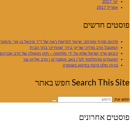
יוני 2017
אפריל 2017
פוסטים חדשים
סיכום מקיף ומורחב: שיעור לפרשת ראה של ד"ר מיכאל בן ארי והפטרת
המקובל הרב מרדכי שריקי בירך 'שהחיינו' בהר הבית
כיבוש ארץ ישראל שלא על ידי מלחמה – חזון הגאולה של הרב אברהם 
הטעמים מהתלמוד לט"ו באב מוסברים | הרב אליהו ובר
בניהו מלט נרצח בפיגוע בשומרון
Search This Site חפש באתר
חפש את:
פוסטים אחרונים