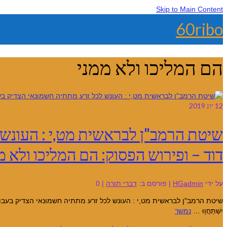
Skip to Main Content
60ribo
הם המליכו ולא ממני
12
יונ 2019
שיטת הרמב"ן לבראשית מט,י : העונש 
דוד – ופירוש הפסוק: הם המליכו ולא מ
על ידי
HGadmin
|
פורסם ב:
דברי תורה
|
0
שיטת הרמב"ן לבראשית מט,י : העונש לכל זרע מתתיה חשמונאי הצדיק בעבור שמלכו ולא 
יִשְׁתַּחֲו֥וּ …
נמשך