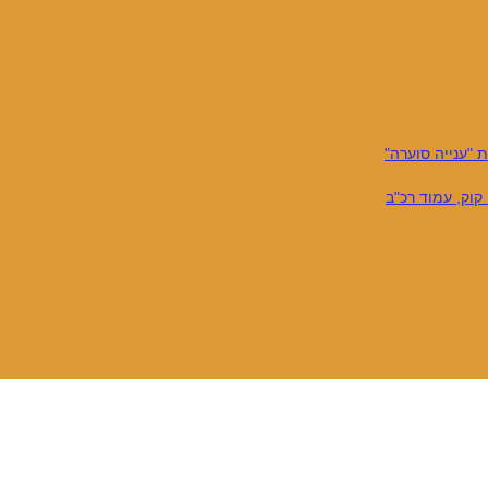
 "ענייה סוערה"
קוק, עמוד רכ"ב