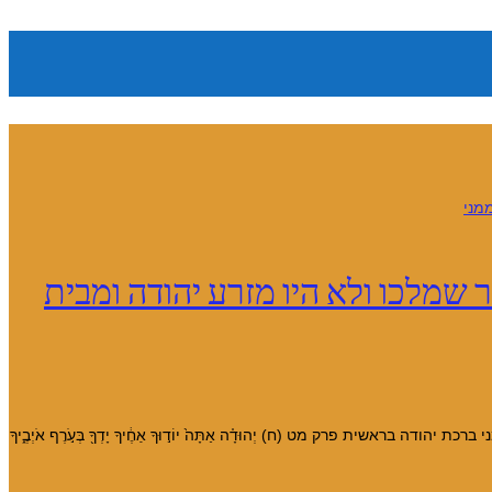
שמלכו ולא היו מזרע יהודה ומבית
פרק מט (ח) יְהוּדָ֗ה אַתָּה֙ יוֹד֣וּךָ אַחֶ֔יךָ יָדְךָ֖ בְּעֹ֣רֶף אֹיְבֶ֑יךָ