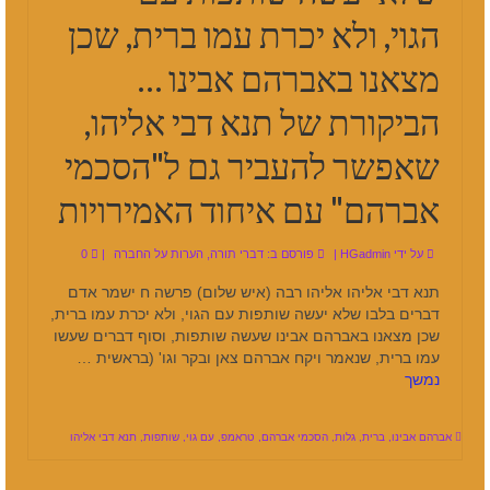
הגוי, ולא יכרת עמו ברית, שכן
מצאנו באברהם אבינו …
הביקורת של תנא דבי אליהו,
שאפשר להעביר גם ל"הסכמי
אברהם" עם איחוד האמירויות
על ידי
HGadmin
|
פורסם ב:
דברי תורה
,
הערות על החברה
|
0
תנא דבי אליהו אליהו רבה (איש שלום) פרשה ח ישמר אדם
דברים בלבו שלא יעשה שותפות עם הגוי, ולא יכרת עמו ברית,
שכן מצאנו באברהם אבינו שעשה שותפות, וסוף דברים שעשו
עמו ברית, שנאמר ויקח אברהם צאן ובקר וגו' (בראשית …
נמשך
אברהם אבינו
,
ברית
,
גלות
,
הסכמי אברהם
,
טראמפ
,
עם גוי
,
שותפות
,
תנא דבי אליהו