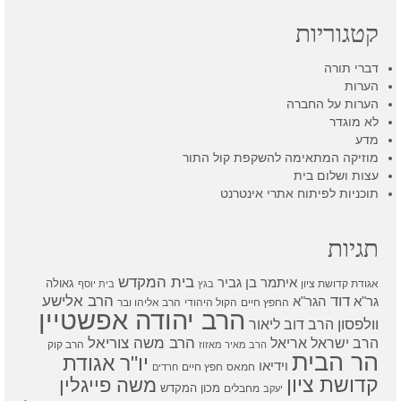
קטגוריות
דברי תורה
הערות
הערות על החברה
לא מוגדר
מדע
מוזיקה המתאימה להשקפת קול התור
עצות ושלום בית
תוכניות לפיתוח אתרי אינטרנט
תגיות
בית המקדש
איתמר בן גביר
גאולה
אגודת קדושת ציון
בגץ
בית יוסף
דוד
הרב אלישע
גר"א
הגר"א
החפץ חיים
הקול היהודי
הרב אליהו ובר
הרב יהודה אפשטיין
וולפסון
הרב דוב ליאור
הרב משה צוריאל
הרב ישראל אריאל
הרב קוק
הרב מאיר מאזוז
הר הבית
יו"ר אגודת
וידיאו
חמאס
חפץ חיים
חרדים
קדושת ציון
משה פייגלין
מכון המקדש
מחבלים
יעקב