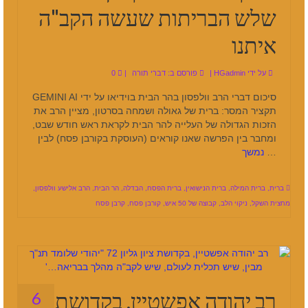
שלש הבריתות שעשה הקב"ה
איתנו
על ידי
HGadmin
|
פורסם ב:
דברי תורה
|
0
סיכום דברי הרב וולפסון בהר הבית בוידיאו על ידי GEMINI AI
תקציר המסר: ברית של גאולה ושמחה בסרטון, מציין הרב את
הזכות הגדולה של העלייה להר הבית לקראת ראש חודש שבט,
ומחבר בין הפרשה שאנו קוראים (העוסקת בקורבן פסח) לבין
…
נמשך
ברית
,
ברית המילה
,
ברית הנישואין
,
ברית הפסח
,
הבדלה
,
הר הבית
,
הרב אלישע וולפסון
,
מחצית השקל
,
ניקוי הלב
,
קבוצה של 50 איש
,
קורבן פסח
,
קרבן פסח
רב יהודה אפשטיין, בקדושת
6