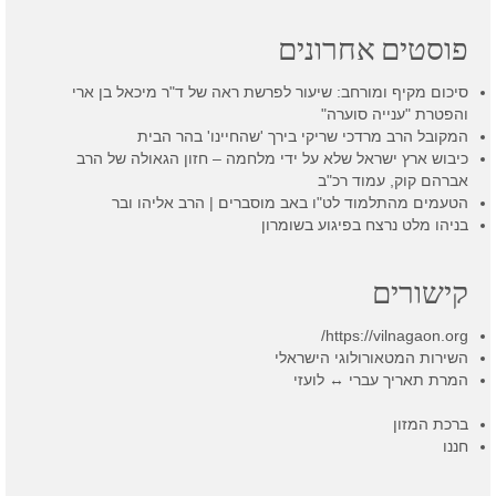
פוסטים אחרונים
סיכום מקיף ומורחב: שיעור לפרשת ראה של ד"ר מיכאל בן ארי
והפטרת "ענייה סוערה"
המקובל הרב מרדכי שריקי בירך 'שהחיינו' בהר הבית
כיבוש ארץ ישראל שלא על ידי מלחמה – חזון הגאולה של הרב
אברהם קוק, עמוד רכ"ב
הטעמים מהתלמוד לט"ו באב מוסברים | הרב אליהו ובר
בניהו מלט נרצח בפיגוע בשומרון
קישורים
https://vilnagaon.org/
השירות המטאורולוגי הישראלי
המרת תאריך עברי ↔ לועזי
ברכת המזון
חננו