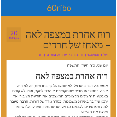
60ribo
רוח אחרת במצפה לאה
20
אוק 2025
– מאחז של חרדים
על ידי
HGadmin
|
פורסם ב:
הערות על החברה
|
0
יום שני, כ"ח תשרי התשפ"ו
רוח אחרת במצפה לאה
אמש נפל דבר בישראל. לא שמעו על כך בחדשות, זה לא היה
אירוע בטחוני או מדיני שהתקשורת אוהבת לסקר, והוא לא קודם
באמצעות יחצ"נים מקצועיים המעצבים את תודעת הציבור. אך
יתכן ומדובר באירוע משמעותי בסדר גודל של דורות, הרבה מעבר
למה שמתארים לעצמם גם אלו שהשתתפו, ואפילו אלו שיזמו
וארגנו את האירוע.
בגבעות שבסביבות כוכב השחר, הוקם מאחז בשם 'מצפה לאה',