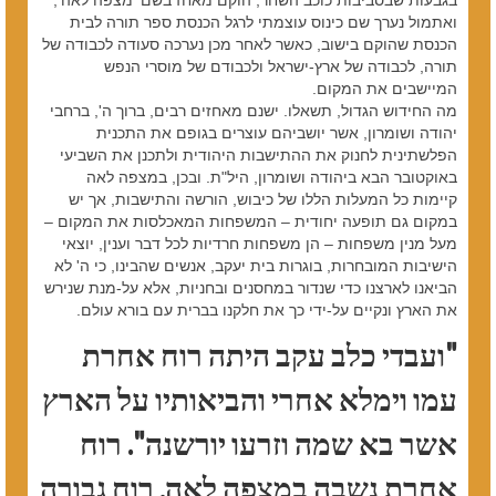
ואתמול נערך שם כינוס עוצמתי לרגל הכנסת ספר תורה לבית
הכנסת שהוקם בישוב, כאשר לאחר מכן נערכה סעודה לכבודה של
תורה, לכבודה של ארץ-ישראל ולכבודם של מוסרי הנפש
המיישבים את המקום.
מה החידוש הגדול, תשאלו. ישנם מאחזים רבים, ברוך ה', ברחבי
יהודה ושומרון, אשר יושביהם עוצרים בגופם את התכנית
הפלשתינית לחנוק את ההתישבות היהודית ולתכנן את השביעי
באוקטובר הבא ביהודה ושומרון, היל"ת. ובכן, במצפה לאה
קיימות כל המעלות הללו של כיבוש, הורשה והתישבות, אך יש
במקום גם תופעה יחודית – המשפחות המאכלסות את המקום –
מעל מנין משפחות – הן משפחות חרדיות לכל דבר וענין, יוצאי
הישיבות המובחרות, בוגרות בית יעקב, אנשים שהבינו, כי ה' לא
הביאנו לארצנו כדי שנדור במחסנים ובחניות, אלא על-מנת שנירש
את הארץ ונקיים על-ידי כך את חלקנו בברית עם בורא עולם.
"ועבדי כלב עקב היתה רוח אחרת
עמו וימלא אחרי והביאותיו על הארץ
אשר בא שמה וזרעו יורשנה". רוח
אחרת נשבה במצפה לאה, רוח גבורה