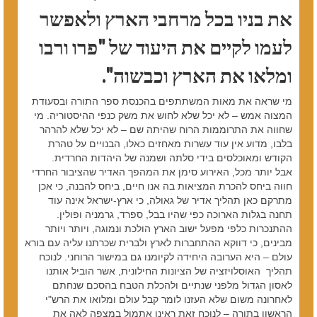
את בניו בכל מרחבי הארץ ולאפשר
לעמו לקיים את היעוד של "פרו ורבו
ומלאו את הארץ וכבשוה".
מי שראה את מאות המשתתפים בהכנסת ספר התורה ובסעודת
המצוה אמש – לא יכל שלא לחוש את משק כנפי ההיסטוריה. מי
שחווה את התרוממות הרוח שהיתה שם – לא יכל שלא להרהר
בלבו, מדוע אין עוד עשרות מאחזים כאלו, הבנויים על טהרת
הקודש ומאוכלסים בידי סלתה ושמנה של היהדות החרדית.
אבל יותר מכל, האירוע סימן את המהפך האדיר שהציבור החרדי
חווה ביחס להכרת המציאות בה אנו חיים, ביחס להבנה, כי אכן
מתרקם כאן תהליך אדיר של גאולה, כי ארץ-ישראל אינה עוד
תחנה בגלות הארוכה כפי שהיו בבל, ספרד, גרמניה ופולין.
ההתנכרות כלפי מפעל ישוב הארץ הולכת ונמוגה, ויותר ויותר
מבינים, כי דווקא ההתחברות לארץ ולברית שכרתנו עליה עם בורא
עולם – היא הערובה היחידה לקיומנו גם במישור הרוחני. לנוכח
תהליך האוסלויזציה של הציונות החילונית, אשר הוביל אותנו
לאסון הגדול מלפני שנתיים ולהכלת הטבח בהסכם שנחתם
לאחרונה משום שלא העזנו לומר קבל עולם ומלואו את הרש"י
הראשון בתורה – לנוכח זאת ראינו אתמול במצפה לאה את