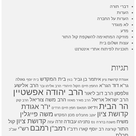
דברי תורה
הערות
הערות על החברה
לא מוגדר
מדע
מוזיקה המתאימה להשקפת קול התור
עצות ושלום בית
תוכניות לפיתוח אתרי אינטרנט
תגיות
בית המקדש
איתמר בן גביר
גאולה
אגודת קדושת ציון
בגץ
בית יוסף
דוד
הרב אלישע
גר"א
הגר"א
החפץ חיים
הקול היהודי
הרב אליהו ובר
הרב יהודה אפשטיין
וולפסון
הרב דוב ליאור
הרב משה צוריאל
הרב ישראל אריאל
הרב קוק
הרב מאיר מאזוז
הר הבית
יו"ר אגודת
וידיאו
חמאס
חפץ חיים
חרדים
קדושת ציון
משה פייגלין
מכון המקדש
מחבלים
יעקב
קדושת ציון
קול
משיח
עבודה זרה
נתניהו
עזה
משנה ברורה
נס
רמבם
רמב"ן
רש"י
התור
רדב"ז
קורונה
רב יוסף קארו
שב"כ
תכלת