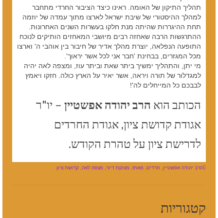
תהליך התיקון של האומה. ראינו כיצד הציבור החרדי מתחבר
למהלך ההיסטורי של שיבת ישראל לארצו מתוך עמדה של יוזמה
תחת ההיגררות שהיתה מנת חלקו בעשרות השנים האחרונות.
ההתרגשות הרבה שאחזה רבים מיושבי המאחזים הותיקים לנוכח
התופעה הנפלאה, יוצרת מהלך אדיר של חיבור בין אוהבי ה' וארצו
מכל המגזרים, בבחינת 'חבר אני לכל אשר יראוך'.
מי יתן, והתהליך ימשיך ביתר שאת וביתר עוז, ומצפה לאה יהיה
למגדלור של תורה ויראה, אשר יאיר על הארץ כולה. חזקו ויאמץ
לבבכם כל המייחלים לה'!
הכותב הוא
הרב יהודה אפשטיין
– יו"ר
אגודת קדושת ציון, אגודת החרדים
לדרישת ציון על טהרת הקודש.
הרב יהודה אפשטיין
,
חרדים
,
מאחז
,
מצוקת דיור
,
מצפה לאה
,
קדושת ציון
קטגוריות