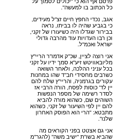
פרסם אף הוא כי "יכולים לסמוך על
כל הכתוב בו למעשה".
אגב, נכדי החפץ חיים זצ"ל מעידים,
כי בגביע שהיה לו בביתו, נראה
בבירור שגדלו היה כשיעורו של זקני,
וכן רבו העדויות עוד מהרבה גדולי
ישראל ואכמ"ל.
אני רוצה לציין, שכ"ק אדמו"ר הריי"ץ
מליובאוויטש זיע"א סמך ידיו על זקני
בכל עניני ההלכה, ולאחר השואה
כשרבים מחסידי חב"ד שהו במחנות
עקורים בגרמניה, והריי"ץ שלח להם
יין לד' כוסות לפסח, הורה הרבי אז
לסדר רשימה של מספר הנפשות
השוהים שם, כשהוא מורה להביא
להם יין לפי השיעור של זקני, כשהוא
מתבטא: "הרי הוא הפוסק האחרון
שלנו".
אני גם אצטט בפני הקוראים מה
שהביא בשו"ת "ישיב משה" (להגר"מ