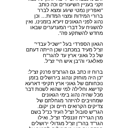
זקני בעניין השיעורים וכה כותב
"ואפריון נמטי שיגע ומצא לברר
ברורי המידות ומצוי המדות… וכן
נהוג לפני הגאונים זיע"א בזמנינו, ואין
להשגיח על דברי המערערים שבאו
מחדש להשתקע פה".
הגאון הספרדי בעל "ישכיל עבדי"
זצ"ל מעיד במכתבו שכן הייתה דעתם
של כל גאוני ארץ עד להגר"ח
פאלאג'י וה"בן איש חי" זצ"ל.
ברוח זו כתב גם הגרצ"פ פרנק זצ"ל:
"כן היה מוחזק ונהוג בירושלים בזמן
נוכחותם של גאוני ארץ תקיפי דארעא
קדישא וחלילה למי שהוא לשנות דבר
מכל שהיה נהוג בימי הגאונים
שמחויבים להיזהר מגחלתם של
צדיקים הקרואים חיים וכן יקום.
הגר"ש סובול זצ"ל העיד כנ"ל בשם
מרן הגרי"ח זוננפלד זצ"ל, ואילו
הגר"ד בהר"ן זצ"ל מגדולי ירושלים