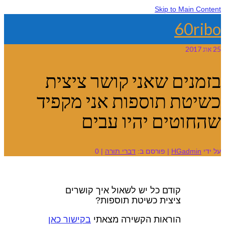
Skip to Main C
60r
2
נים שאני קושר ציצית
טת תוספות אני מקפיד
וטים יהיו עבים
HGadmin
|
פורסם ב:
דברי תורה
|
0
קודם כל יש לשאול איך קושרים
ציצית כשיטת תוספות?
הוראות הקשירה מצאתי
בקישור כאן