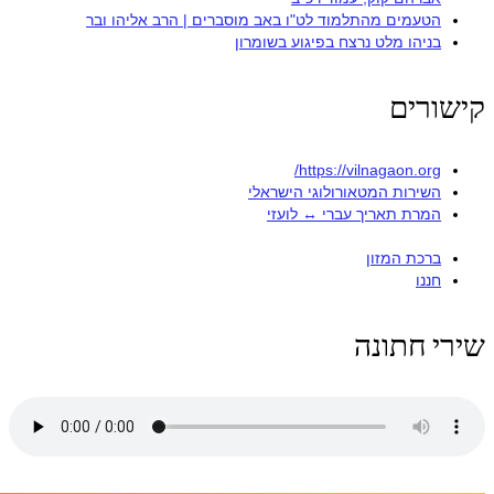
הטעמים מהתלמוד לט"ו באב מוסברים | הרב אליהו ובר
בניהו מלט נרצח בפיגוע בשומרון
ורים
https://vilnagaon.org/
השירות המטאורולוגי הישראלי
המרת תאריך עברי ↔ לועזי
ברכת המזון
חננו
י חתונה