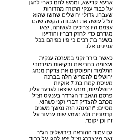
ארעא קדישא, וממש לחם כארי להגן
על כבוד ענקי התורה מהדורות
שעברו. גדולי ירושלים שחשו שהוא
זצ"ל עושה את העבודה הקשה שהם
עצמם היו צריכים לעשותה, יצאו
מגדרם כדי לחזק דבריו והודיעו
בשער בת רבים כי פיו כפיהם בכל
עניינים אלו.
כאשר בירר זקני במערכה ענקית
ועצומה בחריפות ובקיאות ממרחבי
התלמוד והפוסקים את צדקת מנהג
ירושלים להפריש חלה בברכה
מעיסת קמח בת 7 אוקיות
ירושלמיות, מנהג שיצאו לערער עליו,
פרסם הגאב"ד הגרז"ר בענגיס זצ"ל
מכתב להצדיק דברי זקני כשהוא
מסיים: "והמנהג הזה נמשך משנים
קדמוניות ולא נשמע שום ערעור על
זה וכן יקום".
גם עמוד ההוראה בירושלים הג"ר
זאב מינצברג זצ"ל יצא להגן על כבוד