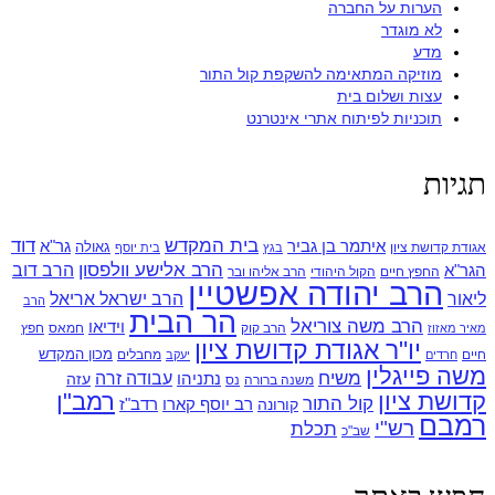
הערות על החברה
לא מוגדר
מדע
מוזיקה המתאימה להשקפת קול התור
עצות ושלום בית
תוכניות לפיתוח אתרי אינטרנט
ת
בית המקדש
דוד
איתמר בן גביר
גר"א
גאולה
דושת ציון
בגץ
בית יוסף
הרב אלישע וולפסון
הרב דוב
החפץ חיים
הקול היהודי
הרב אליהו ובר
הרב יהודה אפשטיין
הרב ישראל אריאל
הרב
הר הבית
הרב משה צוריאל
וידיאו
הרב קוק
חמאס
חפץ
זוז
יו"ר אגודת קדושת ציון
מכון המקדש
מחבלים
דים
יעקב
פייגלין
משיח
עבודה זרה
נתניהו
עזה
משנה ברורה
נס
ת ציון
רמב"ן
קול התור
רדב"ז
קורונה
רב יוסף קארו
ם
רש"י
תכלת
שב"כ