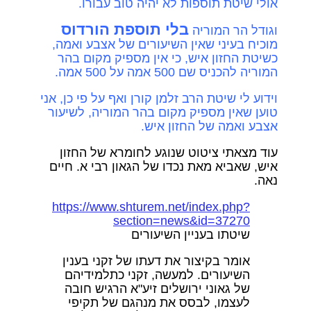
אולי שיטת תוספות לא יהיה טוב עבורו.
בלי תוספת הורדוס
וגודל הר המוריה
מוכיח בעיני שאין השיעורים של אצבע ואמה,
כשיטת החזון איש, כי אין מספיק מקום בהר
המוריה להכניס שם 500 אמה על 500 אמה.
וידוע לי שיטת הרב זלמן קורן ואף על פי כן, אני
טוען שאין מספיק מקום בהר המוריה, לשיעור
אצבע ואמה של החזון איש.
עוד מצאתי ציטוט שנוגע לחומרא של החזון
איש, שאביא מאת נכדו של הגאון רבי א. חיים
נאה.
https://www.shturem.net/index.php?
section=news&id=37270
שיטתו בעניין השיעורים
אומר בקיצור את דעתו של זקני בענין
השיעורים. למעשה, זקני כתלמידיהם
של גאוני ירושלים זיע"א הרגיש חובה
לעצמו, לבסס את מנהגם של תקיפי