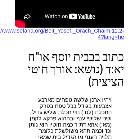
https://www.sefaria.org/Beit_Yosef,_Orach_Chaim.11.2-
4?lang=he
כתוב בבבית יוסף או"ח
יא:ד (נושא: אורך חוטי
הציצית)
ויהיו ארכן שלשה טפחים מארבע
אצבעות בגודל בכל טפח בפרק
התכלת (לט.) נויי תכלת שליש גדיל
ושני שלישי ענף ובההוא פרקא לקמן
(מא:) אהא דת"ר כמה חוטין הוא נותן
וכו' וכמה תהא משולשלת כלומר
תלויה הענף מן הגדיל בית שמאי