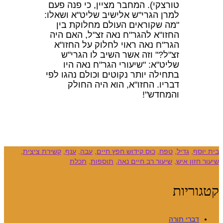
טורצקי). המחבר מציין, כי פנה פעם
למרן הגרי"ש אלישיב שליט"א ושאלו:
"מה שקוראים העולם מחלוקת בין
החזו"א להגר"ח נאה זצ"ל, האם היה
הגר"ח נאה ראוי לחלוק על החזו"א
זצ"ל?" וזה אשר השיב לו הגרי"ש
שליט"א: "שיעורי הגר"ח נאה היו
בתחילה יותר נקוטים וכולם נהגו לפי
דבריו. החזו"א, הוא היה החולק
והמחדש"!
סף
,
גדיל
,
טפח
,
כוס קידוש חפץ חיים
,
עבה
,
ענף
,
קשירת ציצית
,
חזון איש
,
שיעור רב חיים נאה
,
תוספות
,
תכלת
ריות
דברי תורה